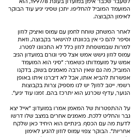
לשעבר שכבר אימן במועדון בעונת 1997/8, הוא
המועמד המוביל להחליפו. יתכן שסיני יגיע עוד הבוקר
לאימון הקבוצה.
לאחר המשחק שוחח לחמן עם עמוס ואיציק לוזון
וסיפר להם כי אין בכוונתו להישאר בקבוצה, וזאת
למרות שבמשפחת לוזון כלל לא התכוונו לפטרו.
עמוס לוזון גישש אמש אצל סיני וגורם במועדון הגיב
אמש על מועמדותו כשאמר: "סיני הוא המועמד
המוביל, מה גם שאין הרבה מאמנים בשוק. בדקנו
אפשרות להביא אותו, אבל לא דיברנו איתו באופן
רשמי. ייטב לוזון? יש לנו מספיק צרות בקבוצות
הנוער, עדיף שכרגע הוא יתרכז בהם. זמנו עוד יגיע".
על ההתפטרות של המאמן אמרו במועדון: "אייל יצא
גבר והחליט ללכת. מאמנים אחרים במצב שלו דרשו
לדעת מה עם הכסף. בינתיים הוא היחיד כאן שלקח
אחריות". הבוקר צפוי עמוס לוזון להגיע לאימון