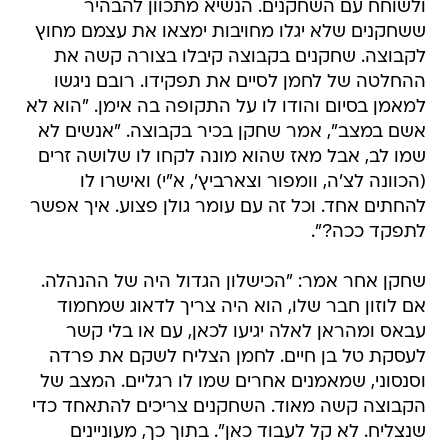
ולשוחח עם השחקנים. הנשיא מתכוון להבהיר
ששחקנים שלא יגלו מחויבות ימצאו את עצמם מחוץ
לקבוצה. שחקנים בקבוצה קיבלו בצורה קשה את
ההחלטה של לחמן לסיים את תפקידו. רובם ניגשו
למאמן בסיום והודו לו על התקופה בה אימן. "הוא לא
אשם במצב", אמר שחקן בכיר בקבוצה. "אנשים לא
שמו לב, אבל מאז שהוא מונה לקחו לו שלושה זרים
(הכוונה לצ'ה, וומפור וצארביץ', א"י) ואישרו לו
להחתים אחד. וכל זה עם עומר גולן פצוע. איך אפשר
לתפקד ככה?".
שחקן אחר אמר: "הכישלון הגדול היה של ההנהלה.
אם לוזון חבר שלו, הוא היה צריך לדאוג שמחמוד
עבאס ומהראן לאלה יגיעו לכאן, עם או בלי קשר
לעסקת טל בן חיים. לחמן הצליח לשקם את פרדה
וסנסוני, שמאמנים אחרים שמו לו רגליים. המצב של
הקבוצה קשה מאוד. השחקנים צריכים להתאחד כדי
שנצליח. לא קל לעבוד כאן". בתוך כך, מעוניינים