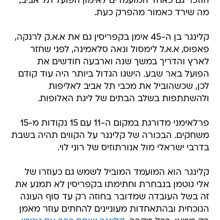
הוזכר גם כאחד המועמדים לאימון הפועל תל אביב,
מה שירד כאמור מהפרק כעת.
קלינגר בן ה-45 אימן בקפריסין גם את א.א.ק לרנקה,
פאפוס, א.א.ל לימסול ונאה סלאמינה, לפני שחזר
לארץ והדריך במשך שנה וארבעה חודשים את
הפועל באר שבע. הישגו הגדול ביותר היה עוד קודם
לכן, שכשהוביל את מכבי תל אביב לאליפות
ולהשתתפות בשלב הבתים של ליגת האלופות.
פרלאימני מדורגת במקום ה-11 עם 15 נקודות מ-15
משחקים. הבכורה של קלינגר על הקווים תהיה בשבת
בדרבי ישראלי מול אנורתוזיס של רוני לוי.
קלינגר הוא המועמד המוביל לשמש גם כעוזרו של
אלי גוטמן בנבחרת וחתימתו בקפריסין לא תמנע את
זה בשל העובדה שמדובר בחוזה רק עד סוף העונה
הנוכחית ובהתאחדות מעוניינים להחתים עוזר מאמן