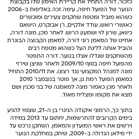
כזכור, דורה התחיל את קריירת האימון שלו בקבוצת
הנוער של הפועל חיפה, עימה זכה באליפות ב-2006
כשהוא מוביל ומטפח שחקנים צעירים ומוכשרים
כאושרי רואש, עודד אלקיים, רן אבוקרט, הישאם
כיוואן, שרון לוי ושמעון הרוש. לאחר מכן, מונה דורה,
אחיינו של המאמן רוני דורה, למאמן הקבוצה הבוגרת
והוביל אותה לליגת העל כשהוא מטפח רבים
מהשחקנים שגדלו אצלו בנוער. דורה התפטר
מהפועל חיפה בסוף 2009/10 ולאחר שניצן שירזי
מונה למנהל המקצועי נגד רצונו. את 2010/11 התחיל
כמאמן הפועל רמת גן, אך פוטר בנובמבר 2010
ולאחר מכן כאמור מונה למאמנה של בני סכנין ושם
מצא את מקומו ומצליח מאוד.
בתוך כך, הרמוני איקנדה הניגרי בן ה-21, שצפוי להגיע
בימים הקרובים להתרשמות, יחתום עד 2013 במידה
וירשים את ראשי המועדון והמאמן. השחקן נרכש על
ידי מילאן הגדולה ב-2009, שיחק במחלקת הנוער