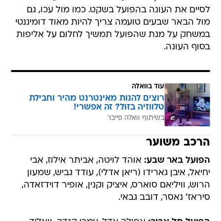
לסיים את העונה בהפועל בשקט. כמו מול עכו, גם
מול הבאר שבעים טועמה צריך להיות מאוד דומיננטי
במשחק על מנת שהפועל תמשיך לחלום על אליפות
בסוף העונה.
עוד בוואלה
רוצים להנות מאינטרנט מהיר וחבילת
טלווזיה בזול? זה אפשרי!
בשיתוף וואלה פייבר
הרכב משוער
הפועל באר שבע:
אוהד לויטה, אביתר אילוז, אבי
יחיאל, איבן גארידו (ריאן אדלי), עודד גביש, שמעון
הרוש, וויליאם סוארס, איציק וקנין, אופיר דוידזאדה,
סיראז' נאסר, דובב גבאי.