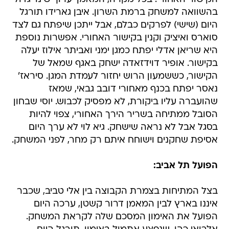
בהשוואה למשחק ברמת השרון. איבן גארידו תורגל
היום (שישי) לפרקים כבלם, אבל ייתכן שיפתח גם לצד
סוארס ואיציק וקנין בקישור האחורי. אפשרות נוספת
היא שריאן אדלי יפתח כמגן ימני ואביתר אילוז יעלה
בקישור. אופיר דוידזאדה ישחק באגף שמאל של
הקישור, כששמעון הרוש יחזור לעמדת המגן. סיראז'
נאסר יפתח בכנף מאחורי דובב גבאי, שמאז
שהועברה עליו ביקורת, לא מפסיק לכבוש. יוסי שבחון
הסובל ממתיחה בשריר הירך האחורי, צפוי להיות
בסגל אבל לא נראה שישחק. גיא לוי לא ערך היום
אסיפת שחקנים וישוחח איתם רק מחר, לפני המשחק.
הפועל תל אביב:
בצל המתיחות בצמרת הקבוצה בין אלי טביב, שכבר
איננו בארץ לבין המאמן דרור קשטן, ערכה היום
הפועל את האימון המסכם שלה לקראת המשחק.