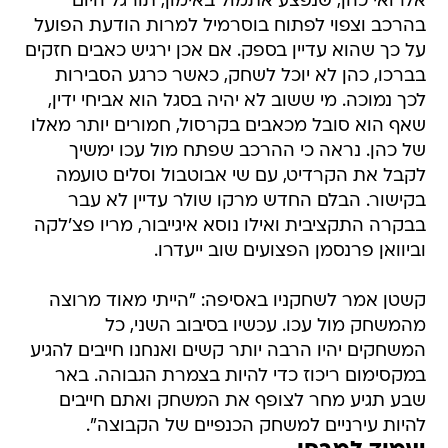
אלרואי כהן, שנפצע אתמול באימון, תורגל היום
בהרכב וצפוי לפתוח בוסרמיל למרות הודעת הפועל
על כך שהוא עדיין בספק. אם אכן ירגיש כאבים חזקים
בברכו, כהן לא יוכל לשחק, כאשר כרגע הסבירות
לכך נמוכה. מי ששוב לא יהיה בסגל הוא אביחי ידין,
שאף הוא סובל מכאבים בקרסול, חמורים יותר מאלו
של כהן. נראה כי ההרכב שפתח מול עכו ימשיך
לקבל את הקרדיט, עם שי אבוטבול וסלים טועמה
בקישור. הבלם החדש מרקו שולר עדיין לא עבר
בבקרה התקציבית ואילו נוסא איגייבור, מריו פצ'לקה
וביוואן פרנסמן הפצועים שוב ייעדרו.
קשטן אמר לשחקניו באסיפה: "הייתי מאוד מרוצה
מהמשחק מול עכו. עכשיו בסיבוב השני, כל
המשחקים יהיו הרבה יותר קשים ואנחנו חייבים להגיע
במקסימום ריכוז כדי להיות בצמרת הגבוהה. באר
שבע תגיע מחר לצופף את המשחק ואתם חייבים
להיות עירניים למשחק הכנפיים של הקבוצה".