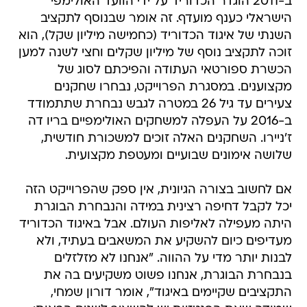
ב-2011 הוגדר הכדוריד על ידי הוועד האולימפי
הישראלי כענף מועדף. זה אומר שבנוסף לתקציב
השנתי של איגוד הכדוריד (כחמישה מיליון שקל), הוא
זוכה לתקציב נוסף של מיליון שקלים וחצי לשנה למען
הכשרת ספורטאי העתודה והפיכתם לסוג של
מקצוענים. במסגרת הפרוייקט, נבחרו שחקנים
צעירים עד גיל 26 במטרה לגבש נבחרת שתתמודד
ב-2016 על העפלה למשחקים האולימפיים בריו דה
ז'ניירו. השחקנים האלה זוכים למשכורת חודשית,
שלושה אימונים שבועיים ומעטפת מקצועית.
אם לחשוב בצורה הגיונית, אין ספק שהפרוייקט הזה
יכל לקבל דחיפה רצינית במידה והנבחרת הבוגרת
היתה מעפילה לאליפות העולם. אבל באיגוד הכדוריד
מעדיפים כיום להשקיע את המשאבים בעתיד, ולא
לבנות יותר מדי על ההווה. "אנחנו לא מזלזלים
בנבחרת הבוגרת, אנחנו פשוט משקיעים בה את
התקציבים שקיימים באיגוד", אומר דורון שמחי,