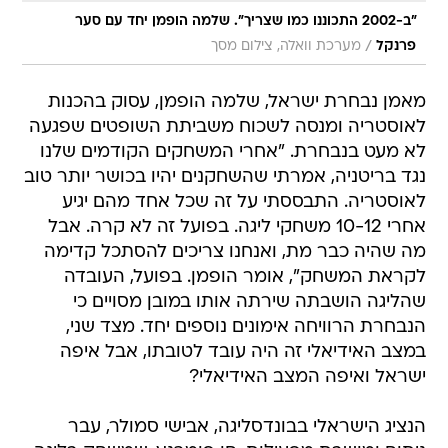
"ב-2002 התכוננו כמו שצריך". שלמה הופמן יחד עם סער
/
פרנקל
מערכת וואלה, צילום מסך
מאמן נבחרת ישראל, שלמה הופמן, עסוק בהכנות
לאוסטריה ומנסה לשכוח משביתת השופטים שפגעה
לא מעט בנבחרת. "אחרי המשחקים הקודמים שלנו
נגד בריטניה, אמרתי שהשחקנים יהיו בכושר יותר טוב
לאוסטריה. התבססתי על זה שכל אחד מהם יגיע
אחרי 10-12 משחקי ליגה. בפועל זה לא קרה. אבל
מה שהיה כבר מת, ואנחנו צריכים להסתכל קדימה
לקראת המשחק", אומר הופמן. בפועל, העובדה
שהליגה הושבתה שירתה אותו במובן מסויים כי
הנבחרת הרוויחה אימונים נוספים יחד. מצד שני,
במצב האידיאלי זה היה עובד לטובתו, אבל איפה
ישראל ואיפה המצב האידיאלי?
הנציג הישראלי בבונדסליגה, אבישי סמולר, עבר