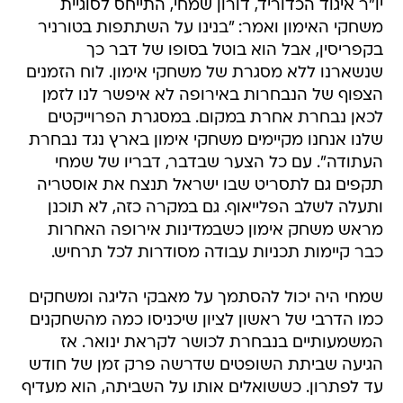
יו"ר איגוד הכדוריד, דורון שמחי, התייחס לסוגיית
משחקי האימון ואמר: "בנינו על השתתפות בטורניר
בקפריסין, אבל הוא בוטל בסופו של דבר כך
שנשארנו ללא מסגרת של משחקי אימון. לוח הזמנים
הצפוף של הנבחרות באירופה לא איפשר לנו לזמן
לכאן נבחרת אחרת במקום. במסגרת הפרוייקטים
שלנו אנחנו מקיימים משחקי אימון בארץ נגד נבחרת
העתודה". עם כל הצער שבדבר, דבריו של שמחי
תקפים גם לתסריט שבו ישראל תנצח את אוסטריה
ותעלה לשלב הפלייאוף. גם במקרה כזה, לא תוכנן
מראש משחק אימון כשבמדינות אירופה האחרות
כבר קיימות תכניות עבודה מסודרות לכל תרחיש.
שמחי היה יכול להסתמך על מאבקי הליגה ומשחקים
כמו הדרבי של ראשון לציון שיכניסו כמה מהשחקנים
המשמעותיים בנבחרת לכושר לקראת ינואר. אז
הגיעה שביתת השופטים שדרשה פרק זמן של חודש
עד לפתרון. כששואלים אותו על השביתה, הוא מעדיף