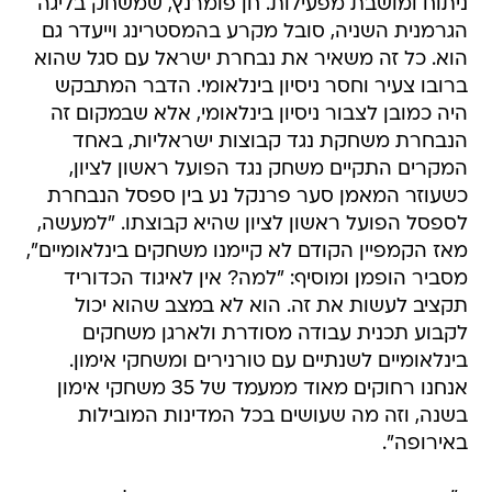
ניתוח ומושבת מפעילות. חן פומרנץ, שמשחק בליגה
הגרמנית השניה, סובל מקרע בהמסטרינג וייעדר גם
הוא. כל זה משאיר את נבחרת ישראל עם סגל שהוא
ברובו צעיר וחסר ניסיון בינלאומי. הדבר המתבקש
היה כמובן לצבור ניסיון בינלאומי, אלא שבמקום זה
הנבחרת משחקת נגד קבוצות ישראליות, באחד
המקרים התקיים משחק נגד הפועל ראשון לציון,
כשעוזר המאמן סער פרנקל נע בין ספסל הנבחרת
לספסל הפועל ראשון לציון שהיא קבוצתו. "למעשה,
מאז הקמפיין הקודם לא קיימנו משחקים בינלאומיים",
מסביר הופמן ומוסיף: "למה? אין לאיגוד הכדוריד
תקציב לעשות את זה. הוא לא במצב שהוא יכול
לקבוע תכנית עבודה מסודרת ולארגן משחקים
בינלאומיים לשנתיים עם טורנירים ומשחקי אימון.
אנחנו רחוקים מאוד ממעמד של 35 משחקי אימון
בשנה, וזה מה שעושים בכל המדינות המובילות
באירופה".