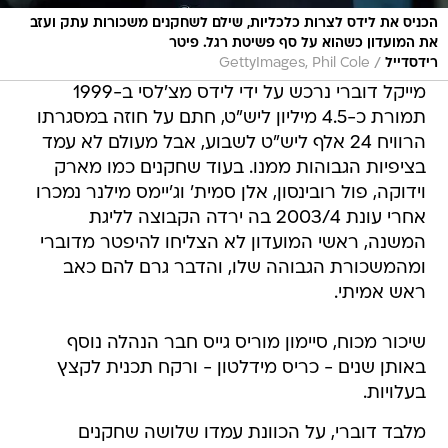
הכניס את לידס לצרות כלכליות, שילם לשחקנים משכורות עתק ועזב
את המועדון כשהוא על סף פשיטת רגל. פיטר
/
רידסדייל
GettyImages, Phil Cole
מייקל דוברי נרכש על ידי לידס מצ'לסי ב-1999
תמורת כ-4.5 מיליון ליש"ט, חתם על חוזה במסגרתו
הרוויח 24 אלף ליש"ט לשבוע, אבל מעולם לא עמד
בציפיות הגבוהות ממנו. בעוד שחקנים כמו מארק
וידוקה, פול רובינסון, אלן סמית' וג'יימס מילנר נמכרו
אחרי עונת 2003/4 בה ירדה הקבוצה לליגת
המשנה, ראשי המועדון לא הצליחו להיפטר מדוברי
ומהמשכורת הגבוהה שלו, והדבר גרם להם כאב
ראש אמיתי.
שיכור מכוח, סיימון מוריס גייס חבר הנהלה נוסף
באותן שנים - כריס מידלטון - ורקח תכנית לקצץ
בעלויות.
מלבד דוברי, על הכוונת עמדו שלושה שחקנים