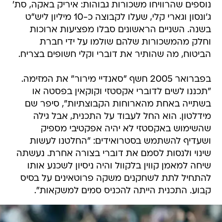
נוספים שהרוויחו משכורות גבוהות: איריק באקה, סת'
ג'ונסון וגארי קלי, שעלו לקבוצה כ-10 מיליון ליש"ט
בשנה. השניים הראשונים סבלו מפציעות ארוכות
וחלק מהמשכורות שלהם שולמו על ידי חברת
הביטוח, מה שהותיר את דוברי וקלי חשופים בצריח.
בפברואר 2005 חשף "סאנדיי מירור" את המזימה.
"תכננו לשים לדוברי אקסטזי וקוקאין בפסטה או
בשתייה באחת מהארוחות הקבוצתיות", סיפר שם
מידלטון. הוא החל לעבוד על התכנית, אבל גילה
שהשימוש באקסטזי לא יהיה אפקטיבי מספיק
ושעדיף להשתמש בסטרואידים: "החלטנו לעשות
שינוי ולנסות לסמם את דוברי בצורה אחרת. נעשתה
שיחה למאמן קווין בלקוול והיה ניסיון לשכנע אותו
להתחיל לתת לשחקנים משקה פרוטאינים על בסיס
קבוע. התכנית הייתה להכניס סמים למשקאות".