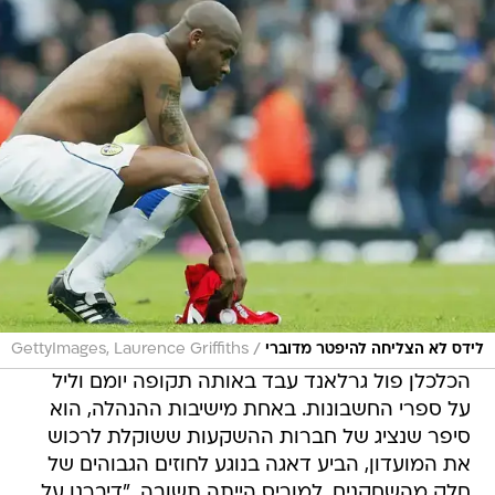
/
לידס לא הצליחה להיפטר מדוברי
GettyImages, Laurence Griffiths
הכלכלן פול גרלאנד עבד באותה תקופה יומם וליל
על ספרי החשבונות. באחת מישיבות ההנהלה, הוא
סיפר שנציג של חברות ההשקעות ששוקלת לרכוש
את המועדון, הביע דאגה בנוגע לחוזים הגבוהים של
חלק מהשחקנים. למוריס הייתה תשובה. "דיברנו על