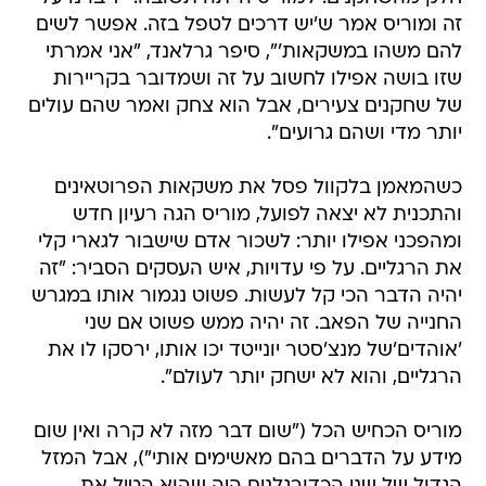
זה ומוריס אמר ש'יש דרכים לטפל בזה. אפשר לשים
להם משהו במשקאות'", סיפר גרלאנד, "אני אמרתי
שזו בושה אפילו לחשוב על זה ושמדובר בקריירות
של שחקנים צעירים, אבל הוא צחק ואמר שהם עולים
יותר מדי ושהם גרועים".
כשהמאמן בלקוול פסל את משקאות הפרוטאינים
והתכנית לא יצאה לפועל, מוריס הגה רעיון חדש
ומהפכני אפילו יותר: לשכור אדם שישבור לגארי קלי
את הרגליים. על פי עדויות, איש העסקים הסביר: "זה
יהיה הדבר הכי קל לעשות. פשוט נגמור אותו במגרש
החנייה של הפאב. זה יהיה ממש פשוט אם שני
'אוהדים'של מנצ'סטר יונייטד יכו אותו, ירסקו לו את
הרגליים, והוא לא ישחק יותר לעולם".
מוריס הכחיש הכל ("שום דבר מזה לא קרה ואין שום
מידע על הדברים בהם מאשימים אותי"), אבל המזל