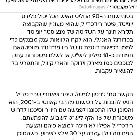
שינה ועם שרירים רפויים, הם לא יהוו יריב. דייויד הילי מלידס מול מייקל
/
דויל מקובנטרי
GettyImages
בסוף שנות ה-90 החליט האיש הכל יכול בלידס
יונייטד, פיטר רידסדייל, שהוא מעוניין שהקבוצה
תקרא תיגר על השליטה של מנצ'סטר יונייטד
בכדורגל האנגלי. הוא לקח הלוואות ענק מבנקים כדי
לממן רכישות דוגמת זו של ריו פרדיננד מווסטהאם
תמורת כ-18 מיליון ליש"ט, או לשלם משכורות עתק
לכוכבים כמו מארק וידוקה והארי קיוול, והתפרע בלי
להשאיר עקבות.
הקשר סת' ג'ונסון למשל, סיפר שאחרי שרידסדייל
הגיע להבנות על רכישתו מדרבי קאונטי ב-2001, הוא
והסוכן שלו התכוננו לפגישה עם היו"ר וסיכמו לדרוש
משכורת של 13 אלף ליש"ט לשבוע. להפתעתם,
רידסדייל אפילו לא חיכה למוצא פיהם והצעת
הפתיחה שלו עמדה על 30 אלף לשבוע. כשהסוכן