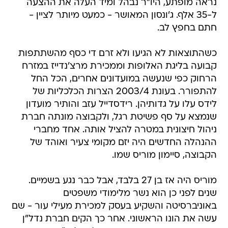
נראה מופתע, היו"ר נבהל ומיד העלה את ההצעה
ל-35 אלף. ג'ונסון המאושר - כמעט מיותר לציין -
חתם בחפץ לב.
כשהתוצאות לא הגיעו ולא זרם די כסף מהשתתפות
קבועה בליגת האלופות וממכירת מרצ'נדייז במזרח
הרחוק כפי שנעשה במועדונים אחרים, הכל החל
להתפורר. בעונת 2003/4 הצרות הכלכליות של
לידס עלו על גדותיהן. רידסדייל עזב והותיר מועדון
שנמצא על סף פשיטת רגל, ולקבוצה מונתה חברת
ניהול חיצונית במטרה להציל אותה. אחד מחברי
ההנהלה החדשים היה יזם מקומי צעיר ואוהד של
הקבוצה, סיימון מוריס שמו.
מוריס היה אז בן 27 בלבד, אבל כבר נגע בשמיים.
שנים לפני כן הוא נשר מלימודי משפטים
באוניברסיטה והשקיע בעסק למכירת מעילי עור - שם
עשה את הונו הראשוני. אחר כך הקים חברת נדל"ן