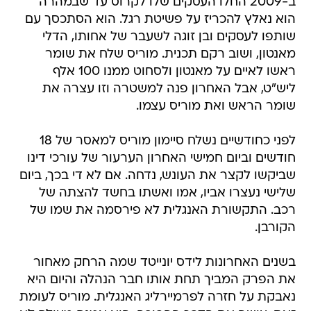
ב-2009 החלו העסקים שלו לקרוס עד שבמהרה
הוא נאלץ להכריז על פשיטת רגל. הוא הסתכסך עם
שותפו לעסקים ובן זוגה לשעבר של אחותו, הדלי
מאנטון, ושוב רקם תכנית. מוריס שלח את שומר
ראשו לאיים על מאנטון ולסחוט ממנו 100 אלף
ליש"ט, אבל האחרון פנה למשטרה וזו עצרה את
שומר הראש ואת מוריס עצמו.
לפני כחודשיים נשלח סיימון מוריס למאסר של 18
חודשים וביום חמישי האחרון הערעור של עורכי דינו
שביקשו לקצר את העונש, נדחה. אם לא די בכך, ביום
שלישי נעצרו אביו, אמו ואשתו בחשד להצתה של
רכב. התקשורת האנגלית לא פירסמה את שמו של
הקורבן.
בשנים האחרונות לידס יונייטד שמה הרחק מאחור
את הפרק המביך תחת אותו חבר הנהלה והיום היא
נאבקת על חזרה לפרמיירליג האנגלית. מוריס לעומת