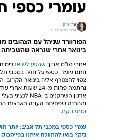
עומרי כספי ח
ורד כהן
15.11.2011 / 6:14
הפורוורד שניהל עם הצהובים מ
בינואר אחרי שנראה שהשביתה ב-NBA לא נמצאת בדרך ל
אחרי מו"מ ארוך
שהגיע לשיאו
בימים 
חתם עומרי כספי על חוזה במכבי תל 
צפוי להצטרף אליה בינואר הקרוב. 
נחתמה פחות מ-24 שעות אחר
ארגון השחקנים ב-NBA לנצ
וההבנה שפתיחת העונה בארצות הב
ומתרחקת
.
עמרי כספי במכבי תל אביב: יותר תוע
נזק? בואו להתווכח איתנו בפייסבוק