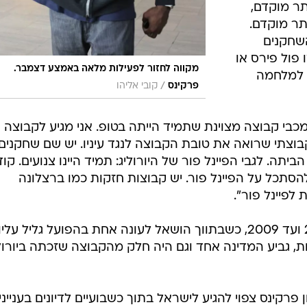
תר מוקדם,
ותר מוקדם.
שחקנים
 פול פירס או
מקווה לחזור לפעילות מלאה באמצע דצמבר.
ת למלחמה
/
פרקינס
קובי אליהו
מכבי קבוצה מצוינת שתמיד הייתה בטופ. אני מגיע לקבוצה
וצתי שרואה את טובת הקבוצה לנגד עיניו. יש שם שחקנים
ביתה. לגבי הפיינל פור של היורוליג: תמיד היינו צנועים. קו
ם לטופ 16 ואחרי זה להסתכל על הפיינל פור. יש קבוצות חזקות כמו ברצלונה
לפיינל פור".
כספי שיחק במכבי תל אביב מ-2005 ועד 2009, כשבתווך הושאל לעונה אחת בהפועל גליל עליו
ת, גביע המדינה אחד וגם היה חלק מהקבוצה שזכתה ביורול
 פרקינס צפוי להגיע לישראל בתוך כשבועיים לדיונים בענייני