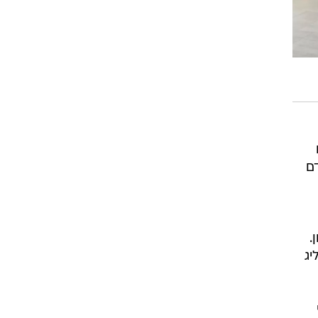
דם
ן.
יג