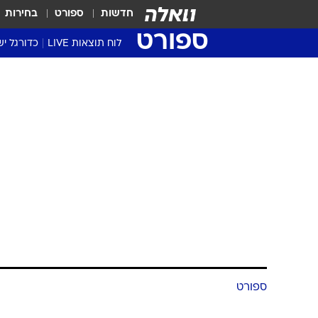
חדשות
ספורט
בחירות
ספורט
לוח תוצאות LIVE
כדורגל יש
ליגת העל Winner
סטט' ליגת
גביע המדי
גביע הטוט
שגרירים
נבחרות י
ליגה לאומ
ליגה א'
ספורט