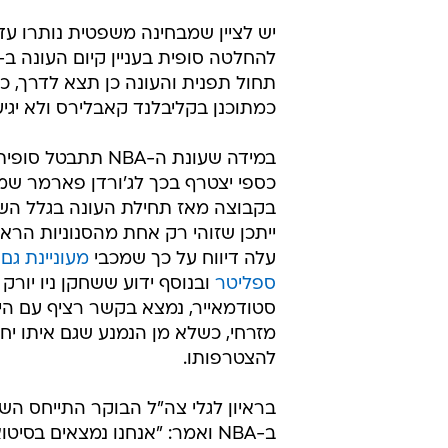
תחול תפנית והעונה כן תצא לדרך, כ
כמתוכנן בקליבלנד קאבלירס ולא יגי
במידה שעונת ה-NBA תתבט
כספי יצטרף בכך לג'ורדן פארמר ש
בקבוצה מאז תחילת העונה בגלל הש
ייתכן שזוהי רק אחת מהסנוניות הרא
עלה דיווח על כך שמכבי
מעוניינת גם 
ספליטר
ובנוסף ידוע ששחקן ניו יורק
סטודמאייר, נמצא בקשר רציף עם היו
מזרחי, כשלא מן הנמנע שגם איתו יחל
להצטרפותו.
בראיון לגלי צה"ל הבוקר התייחס ה
ב-NBA ואמר: "אנחנו נמצאים בסי