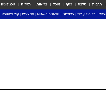
תרבות
סלבס
כסף
אוכל
בריאות
תיירות
טכנולוגיה
ראלי
כדורגל עולמי
כדורסל
ישראלים ב-NBA
תקצירים
עוד בספורט
ליגה אנגלית
ליגת העל
דני אבדיה
מונדיאל 2026
 העל
ליגה ספרדית
דאבל דריבל
NBA
נה
ליגה איטלקית
יורוליג וכדורסל אירופי
טבלאות
ו
ליגה גרמנית
ליגה לאומית
פודקאסטים
ליגה צרפתית
נבחרות ישראל בכדורסל
מסכמים מחזור
שראל
ליגת האלופות
כדורסל נשים
אבא של שבת
ית
הליגה האירופית
מעל הטבעת
דרום אמריקה
סערה בממלכה
טניס
טראש טוק
ספורט אמריקא
פוקר