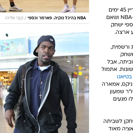
יש לציין שמבחינה משפטית נותרו עדיין 45 ימים
להחלטה סופית בעניין קיום העונה ב-NBA ושאם
/
NBA בהיכל נוקיה. פארמר וכספי
קובי אליהו
ספי ישחק
ע ארצה.
ל סופית ורשמית,
משחק
ביתה, אבל
שונות. אתמול
בטיאגו
 ניקס, אמארה
"ר שמעון
ו מגעים
שחקן לשביתה
טואציה מאוד