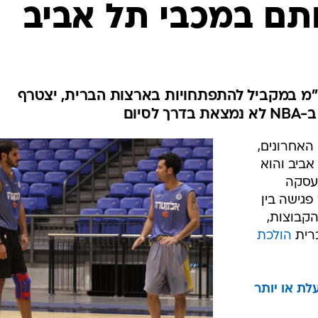
ענפים נוספים
תם במכבי תל אביב
לוח שידורים
החידה של ספור
ארכיון מדורים
כתבו לנו
ו"מ במקביל להתפתחויות בארצות הברית, יצטרף
סיום
האחרונים,
אביב והוא
העסקה
י עוד פגישה בין
יגי בעלי הקבוצות,
רית
הולכת
לת או יותר