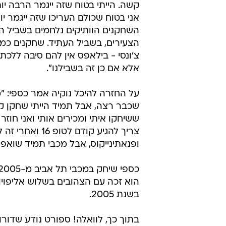
קשה. הייתי בטוח שזה ייגמר הרבה יו
אני בטוח שכולם העריכו שזה ייגמר י
השחקנים הוותיקים נלחמים בשביל ה
הצעירים, בשביל העתיד. שחקנים כמו
צ'ונסי - בילאפס אין להם סיבה ללכ
אלא אם כן זה בשבילנו".
על החזרה להיכל נוקיה אמר כספי: "
שכבר רצה, אבל תמיד הייתי שחקן קב
ששיחקו איתי ומכירים אותי ואני חוזר ה
צריך להגיע קוד
ופנאתינייקוס, אבל מכבי תמיד שואפת 
הוא זכה עם הצהובים בשלוש אליפויו
בשנת 2005.
בתוך כך, לוואלה! ספורט נודע שדורון