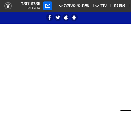
וואלה דואר
אופנה
עוד
שיתופי פעולה
קרא דואר
ציון 3
דאבל דריבל
י