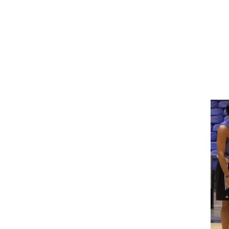
ט1
מחוץ לקווים
4-4-2
משרד החוץ
רץ על הקווים
ספורט בחקירה
סוגרים שנה
מונדיאל 2014
בראש ובראשונה
אליפות אפריקה 2015
יורו צעירות 2013
לונדון 2012
יורו 2012