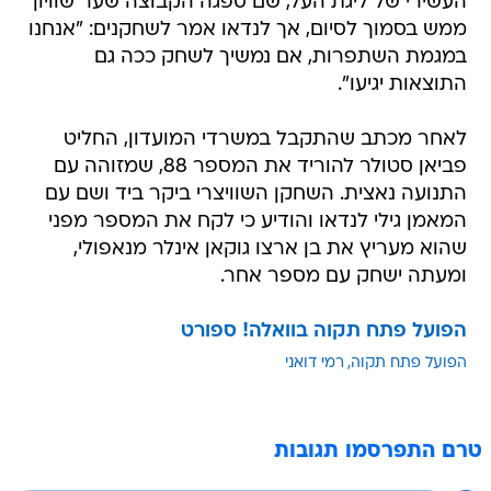
העשירי של ליגת העל, שם ספגה הקבוצה שער שוויון
ממש בסמוך לסיום, אך לנדאו אמר לשחקנים: "אנחנו
במגמת השתפרות, אם נמשיך לשחק ככה גם
התוצאות יגיעו".
לאחר מכתב שהתקבל במשרדי המועדון, החליט
פביאן סטולר להוריד את המספר 88, שמזוהה עם
התנועה נאצית. השחקן השוויצרי ביקר ביד ושם עם
המאמן גילי לנדאו והודיע כי לקח את המספר מפני
שהוא מעריץ את בן ארצו גוקאן אינלר מנאפולי,
ומעתה ישחק עם מספר אחר.
הפועל פתח תקוה בוואלה! ספורט
הפועל פתח תקוה
רמי דואני
טרם התפרסמו תגובות