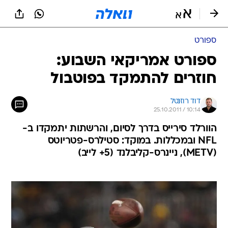
ספורט
ספורט אמריקאי השבוע:
חוזרים להתמקד בפוטבול
דוד רוזנטל
25.10.2011 / 10:14
הוורלד סירייס בדרך לסיום, והרשתות יתמקדו ב-
NFL ובמכללות. במוקד: סטילרס-פטריוטס
(METV), ניינרס-קליבלנד (5+ לייב)