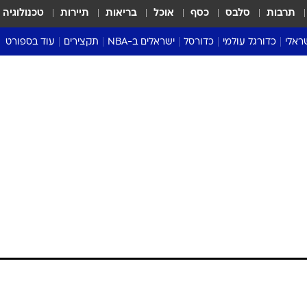
תרבות
סלבס
כסף
אוכל
בריאות
תיירות
טכנולוגיה
ראלי
כדורגל עולמי
כדורסל
ישראלים ב-NBA
תקצירים
עוד בספורט
ליגה אנגלית
ליגת העל
דני אבדיה
מונדיאל 2026
 העל
ליגה ספרדית
דאבל דריבל
NBA
נה
ליגה איטלקית
יורוליג וכדורסל אירופי
טבלאות
ו
ליגה גרמנית
ליגה לאומית
פודקאסטים
ליגה צרפתית
נבחרות ישראל בכדורסל
מסכמים מחזור
שראל
ליגת האלופות
כדורסל נשים
אבא של שבת
ית
הליגה האירופית
מעל הטבעת
דרום אמריקה
סערה בממלכה
טניס
טראש טוק
ספורט אמריקא
פוקר