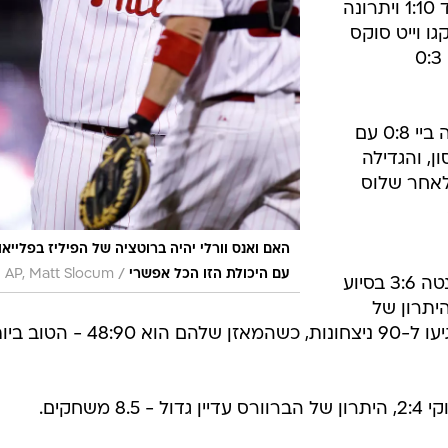
דטרויט מחצה את קליבלנד 1:10 ויתרונה
ו וייט סוקס
ו-8.5 מהאינדיאנס. הווייט סוקס ניצחו 0:3
טקסס השתיקה את טמפה ביי 0:8 עם
ון, והגדילה
3 משחקים, לאחר שלוס
האם ואנס וורלי יהיה ברוטציה של הפיליז בפלייאו
/
עם היכולת הזו הכל אפשרי
AP, Matt Slocum
פילדלפיה עברה את אטלנטה 3:6 בסיוע
היתרון של
הפיליז עומד על 9.5 משחקים והם הגיעו ל-90 ניצחונות, כשהמאזן שלהם הוא 90
 משחקים.