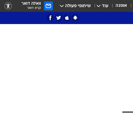
וואלה דואר
אופנה
עוד
שיתופי פעולה
קרא דואר
ציון 3
דאבל דריבל
י