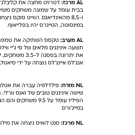
AL מרכז:
בבית עומד על שמונה משחקים משיקג
במינסוטה, הטייגרס יהיו בפלייאוף.
AL מערב:
תשעה אינינגים מלאים של סי ג'יי ווילס
את יתרונה בפסגה ל-.5
אנג'לס איינג'לס נוצחה על ידי סיאטל.
NL מזרח:
שישה אינינגים טובים של ואנס וורלי. 
במייג'ורס.
NL מרכז:
סנט לואיס ניצחה את מילווקי 2:4, היתרון של הברוורס עדיין גדול - 8.5