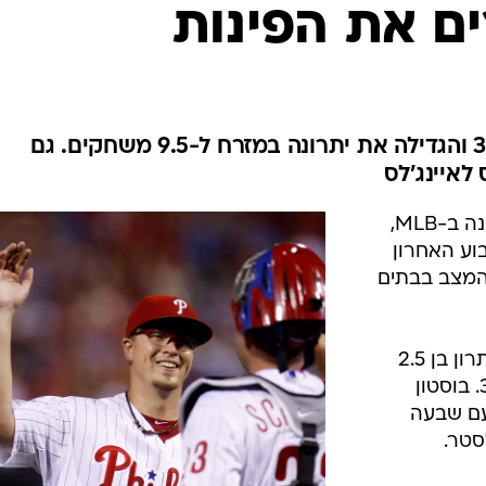
ענפים נוספים
ים את הפינות
לוח שידורים
החידה של ספור
ארכיון מדורים
כתבו לנו
פילדלפיה ניצחה את אטלנטה 3:6 והגדילה את יתרונה במזרח ל-9.5 משחקים. גם
לאיינג'לס
יש עדיין שלושה שבועות עד תום העונה ב-MLB,
וע האחרון
 המצב בבתים
ניו יורק יאנקיז שמרה על יתרון בן 2.5
משחקים, כשניצחה את בולטימור 3:5. בוסטון
בטורונטו את הבלו ג'ייז 0:14 עם שבעה