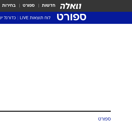
חדשות
ספורט
בחירות
ספורט
לוח תוצאות LIVE
כדורגל יש
ליגת העל Winner
סטט' ליגת
גביע המדי
גביע הטוט
שגרירים
נבחרות י
ליגה לאומ
ליגה א'
ספורט