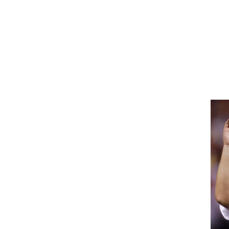
ט1
מחוץ לקווים
4-4-2
משרד החוץ
רץ על הקווים
ספורט בחקירה
סוגרים שנה
מונדיאל 2014
בראש ובראשונה
אליפות אפריקה 2015
יורו צעירות 2013
לונדון 2012
יורו 2012