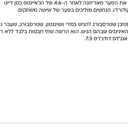
סן פרנסיסקו צימקה מעט את הפער מאריזונה לאחר ה-4:6 של הג'איינטס בסן דייגו
יבן שטרסבורג להגיש במדי וושינגטון. שטרסבורג, שעבר ני
האינינגים שבהם הגיש. הוא הרשה שתי חבטות בלבד ללא רי
לס דודג'רס 7:3.