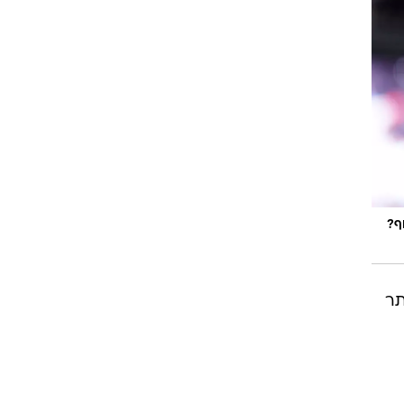
רוגבי וקריקט
גולף
ביליארד
תקצירים
ף?
48: - הטוב ביותר