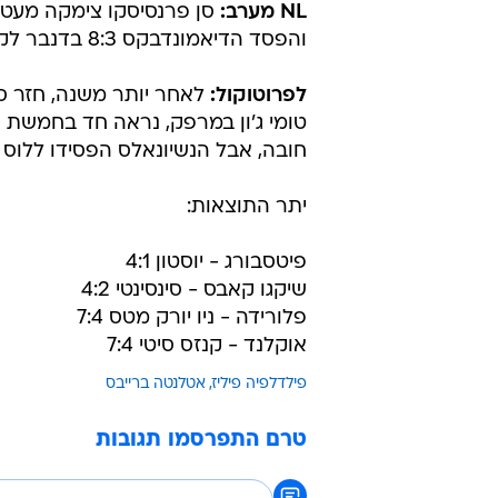
NL מערב:
והפסד הדיאמונדבקס 8:3 בדנבר לקולורדו. הנחשים מוליכים בפער של שישה משחקים.
לפרוטוקול:
לאחר יותר משנה, חזר סט
טומי ג'ון במרפק, נראה חד בחמשת 
חובה, אבל הנשיונאלס הפסידו ללוס אנג'
יתר התוצאות:
פיטסבורג - יוסטון 4:1
שיקגו קאבס - סינסינטי 4:2
פלורידה - ניו יורק מטס 7:4
אוקלנד - קנזס סיטי 7:4
פילדלפיה פיליז
אטלנטה ברייבס
טרם התפרסמו תגובות