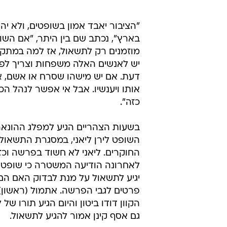
"הציבור יאבד אמון בשופטים, ולא יהי
בארץ", נכתב שם בין היתר, "אם השו
מוזמנים רק לתשאול, אז למה במתק
יש לאנשים האלה משפחות וצריך לפע
דעת. אם יש מישהו שסרח או אשם, א
אותו ויענשיו. אבל אי אפשר לנהל ה
כזה".
בשעות הצהריים הגיע למפלג ההונאה
השופט לירן ליאני, במסגרת התשאו
החוקרים. ליאני לא חשוד בפרשה וכזכ
לאחרונה הודיעה המשטרה כי שופטי
יגיע לתשאול על מנת לבדוק האם הם 
פרטים לגבי הפרשה. אתמול (ראשון)
הקוון דודו ביטון והיום הגיע תורו של 
גם אסף קינן אמור להגיע לתשאול.