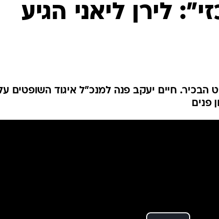
ענפים נוספים
": לירן ליאני הגיע
לוח שידורים
החידה של ספור
ארכיון מדורים
כתבו לנו
הבכיר. חיים יעקב פנה למנכ"ל איגוד השופטים על
 פנים