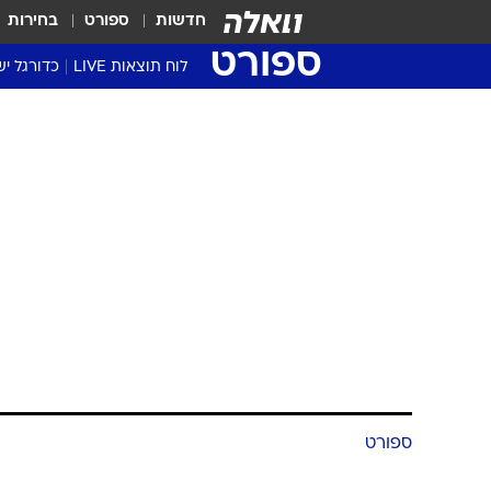
חדשות
ספורט
בחירות
ספורט
לוח תוצאות LIVE
כדורגל יש
ליגת העל Winner
סטט' ליגת
גביע המדי
גביע הטוט
שגרירים
נבחרות י
ליגה לאומ
ליגה א'
ספורט