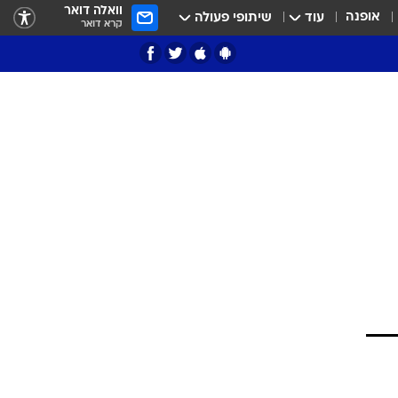
וואלה דואר
אופנה
עוד
שיתופי פעולה
קרא דואר
ציון 3
דאבל דריבל
י