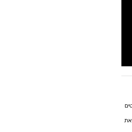
רוגבי וקריקט
גולף
ביליארד
תקצירים
טים
את