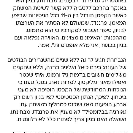
באוסטריה. גם פרננדז בעננים. מבחינתו, בניון הוא
באנקר בהרכב ללטביה ללא קשר לשיטת המשחק
כאשר הקפטן תורגל בין ה-11 בכל הניסיונות שביצע
המאמן. פרננדז, שמעולם לא הסתיר את הערצתו
לבניון, סיפר השבוע למקורביו כי הוא מתמוגג
מההכנות: "האימונים מצוינים, האווירה נפלאה ועם
בניון בכושר, אני מלא אופטימיות", אמר.
הנבחרת תגיע לריגה ללא שניים מהשגרירים הבולטים
של העונה: בירם כיאל ואליניב ברדה, וללא שחקנים
משלימים חשובים בדמות גיל ורמוט, איתי שכטר
ואפילו מאור מליקסון. למרות זאת, בסגל טענו כי
הנוכחות המחודשת של הקפטן הוסיפה לא מעט
ביטחון. לפיכך, הנתון הסטטיסטי לפיו בניון רשם רק
ארבע הופעות מאז שנכנס כמחליף במשחק עם
גאורגיה בבלומפילד לא מעניין את פרננדז. מבחינתו,
השאלה האם בניון צריך לפתוח כלל לא רלוונטית.