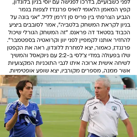
לפני כשבועיים, בדרכו לפגישה עם יוסי בניון בלונדון,
קפץ המאמן הלאומי לואיס פרננדז לצפות בגמר
הגביע הצרפתי בין פריס סן ז'רמן לליל. "אני בונה על
בניון לקראת המשחק בלטביה", אמר לסובבים ביציע
הכבוד בסטאד דה פראנס. "זה המשחק הגורלי שיכול
להחזיר אותנו לקמפיין לפני יוון וקרואטיה בספטמבר".
פרננדז, כאמור, יצא למחרת ללונדון, ראה את הקפטן
שלו בפעולה במדי צ'לסי ב-2:2 עם ניוקאסל והמשיך
לשיחה אישית ארוכה איתו לגבי התוכניות המקצועיות
אשר ממנה, מספרים מקורביו, יצא שופע אופטימיות.