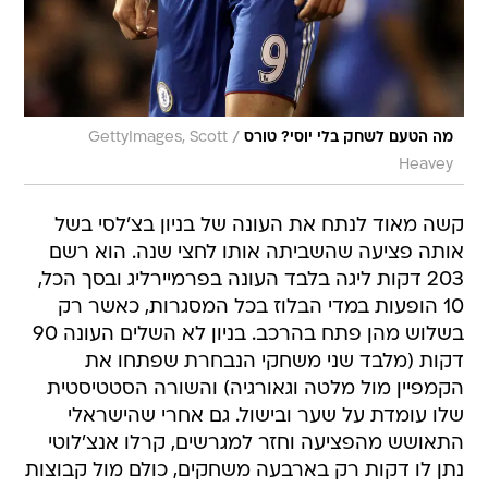
/
מה הטעם לשחק בלי יוסי? טורס
GettyImages, Scott
Heavey
קשה מאוד לנתח את העונה של בניון בצ'לסי בשל
אותה פציעה שהשביתה אותו לחצי שנה. הוא רשם
203 דקות ליגה בלבד העונה בפרמיירליג ובסך הכל,
10 הופעות במדי הבלוז בכל המסגרות, כאשר רק
בשלוש מהן פתח בהרכב. בניון לא השלים העונה 90
דקות (מלבד שני משחקי הנבחרת שפתחו את
הקמפיין מול מלטה וגאורגיה) והשורה הסטטיסטית
שלו עומדת על שער ובישול. גם אחרי שהישראלי
התאושש מהפציעה וחזר למגרשים, קרלו אנצ'לוטי
נתן לו דקות רק בארבעה משחקים, כולם מול קבוצות