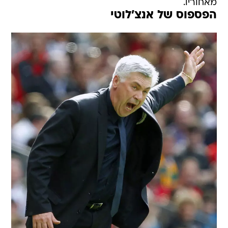
מאחוריו.
הפספוס של אנצ'לוטי