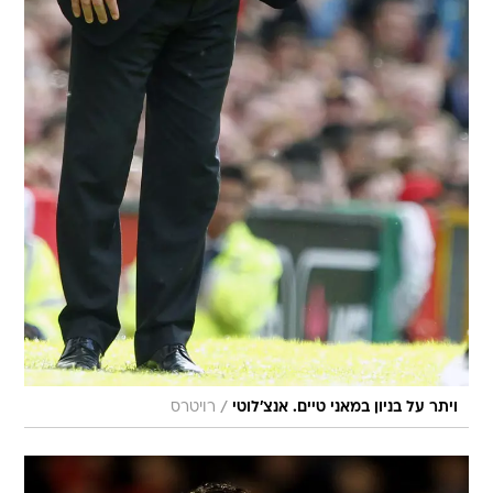
/
ויתר על בניון במאני טיים. אנצ'לוטי
רויטרס