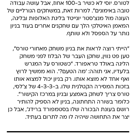
לטורס. יוסי לא כשיר ב-100 אחוז, אבל עושה עבודה
טובה באימונים". למרות זאת, במשחקים הגורליים של
העונה מול מנצ'סטר יונייטד בליגת האלופות ובליגה,
המאמן האיטלקי הלך עם שחקנים אחרים בעוד בניון
נותר על הספסל ולא שותף.
"הייתי רוצה לראות את בניון משחק מאחורי טורס",
טען פט נווין, שחקן העבר של הבלוז לפני משחק
הליגה באולד טראפורד. "כשטורס על המגרש
בלעדיו, אני תוהה: 'מה הטעם?'. הוא ממשיך לרוץ
ואף אחד לא מוצא אותו. רק בניון יכול למצוא אותו
בזכות המסירה הקטלנית שלו. ב-4-3-3 של צ'לסי,
טורס צריך לשחק באמצע ובניון במרכז הקישור".
כלומר בשורה התחתונה, בניון לא הספיק להותיר
רושם בעונת הבכורה שלו בסטמפורד ברידג', אבל כן
יצר את התחושה שיהיה לו מה לתרום בעתיד.