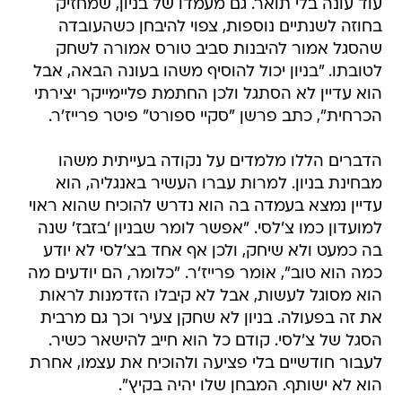
עוד עונה בלי תואר. גם מעמדו של בניון, שמחזיק
בחוזה לשנתיים נוספות, צפוי להיבחן כשהעובדה
שהסגל אמור להיבנות סביב טורס אמורה לשחק
לטובתו. "בניון יכול להוסיף משהו בעונה הבאה, אבל
הוא עדיין לא הסתגל ולכן החתמת פליימייקר יצירתי
הכרחית", כתב פרשן "סקיי ספורט" פיטר פרייז'ר.
הדברים הללו מלמדים על נקודה בעייתית משהו
מבחינת בניון. למרות עברו העשיר באנגליה, הוא
עדיין נמצא בעמדה בה הוא נדרש להוכיח שהוא ראוי
למועדון כמו צ'לסי. "אפשר לומר שבניון 'בזבז' שנה
בה כמעט ולא שיחק, ולכן אף אחד בצ'לסי לא יודע
כמה הוא טוב", אומר פרייז'ר. "כלומר, הם יודעים מה
הוא מסוגל לעשות, אבל לא קיבלו הזדמנות לראות
את זה בפעולה. בניון לא שחקן צעיר וכך גם מרבית
הסגל של צ'לסי. קודם כל הוא חייב להישאר כשיר.
לעבור חודשיים בלי פציעה ולהוכיח את עצמו, אחרת
הוא לא ישותף. המבחן שלו יהיה בקיץ".