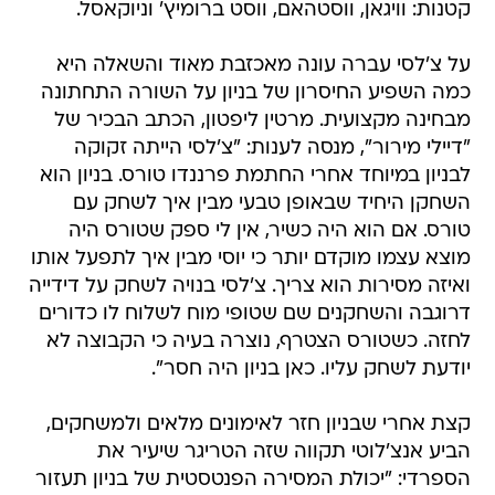
קטנות: וויגאן, ווסטהאם, ווסט ברומיץ' וניוקאסל.
על צ'לסי עברה עונה מאכזבת מאוד והשאלה היא
כמה השפיע החיסרון של בניון על השורה התחתונה
מבחינה מקצועית. מרטין ליפטון, הכתב הבכיר של
"דיילי מירור", מנסה לענות: "צ'לסי הייתה זקוקה
לבניון במיוחד אחרי החתמת פרננדו טורס. בניון הוא
השחקן היחיד שבאופן טבעי מבין איך לשחק עם
טורס. אם הוא היה כשיר, אין לי ספק שטורס היה
מוצא עצמו מוקדם יותר כי יוסי מבין איך לתפעל אותו
ואיזה מסירות הוא צריך. צ'לסי בנויה לשחק על דידייה
דרוגבה והשחקנים שם שטופי מוח לשלוח לו כדורים
לחזה. כשטורס הצטרף, נוצרה בעיה כי הקבוצה לא
יודעת לשחק עליו. כאן בניון היה חסר".
קצת אחרי שבניון חזר לאימונים מלאים ולמשחקים,
הביע אנצ'לוטי תקווה שזה הטריגר שיעיר את
הספרדי: "יכולת המסירה הפנטסטית של בניון תעזור