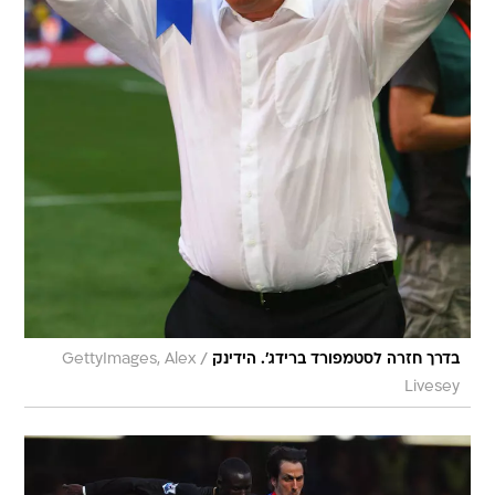
/
בדרך חזרה לסטמפורד ברידג'. הידינק
GettyImages, Alex
Livesey