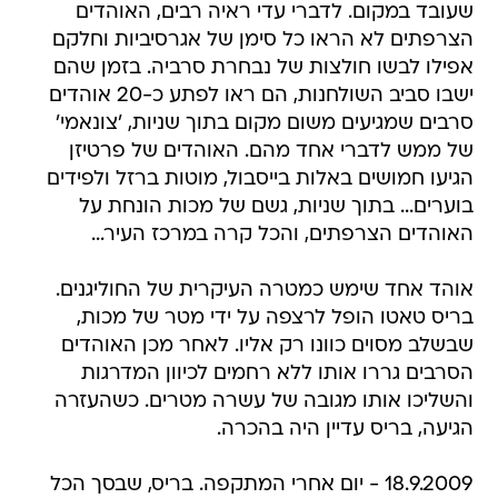
שעובד במקום. לדברי עדי ראיה רבים, האוהדים
הצרפתים לא הראו כל סימן של אגרסיביות וחלקם
אפילו לבשו חולצות של נבחרת סרביה. בזמן שהם
ישבו סביב השולחנות, הם ראו לפתע כ-20 אוהדים
סרבים שמגיעים משום מקום בתוך שניות, 'צונאמי'
של ממש לדברי אחד מהם. האוהדים של פרטיזן
הגיעו חמושים באלות בייסבול, מוטות ברזל ולפידים
בוערים... בתוך שניות, גשם של מכות הונחת על
האוהדים הצרפתים, והכל קרה במרכז העיר...
אוהד אחד שימש כמטרה העיקרית של החוליגנים.
בריס טאטו הופל לרצפה על ידי מטר של מכות,
שבשלב מסוים כוונו רק אליו. לאחר מכן האוהדים
הסרבים גררו אותו ללא רחמים לכיוון המדרגות
והשליכו אותו מגובה של עשרה מטרים. כשהעזרה
הגיעה, בריס עדיין היה בהכרה.
18.9.2009 - יום אחרי המתקפה. בריס, שבסך הכל