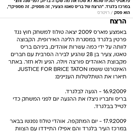
פלאטיני הוכיח שהוא לא שכח את מה שקרה בדיוק לפני שנה וחצי
במרכז בלגרד. "הרצח של בריס טאטו הצעיר, זה מספיק. זה מספיק!",
/
הוא פסק
רויטרס
הרצח
באמצע מארס 2009 יצאה טולוז למשחק חוץ נגד
פרטין בלגרד במסגרת הליגה האירופית. הקבוצה
לוותה על ידי כמה עשרות אוהדים, ביניהם בריס
טאטו, צעיר בן 28 שהגיע לבירה הסרבית עם חברים
מקבוצת האוהדים פורצה ויולה. הגיע ולא חזר. באתר
האינטרנט ששמו JUSTICE FOR BRICE TATON
תיארו את השתלשלות העניינים:
16.9.2009 - הגעה לבלגרד.
בריס וחבריו ניצלו את ההגעה יום לפני המשחק כדי
לטייל בבלגרד.
17.9.2009 - יום המתקפה. אוהדי טולוז נפגשו בבאר
במרכז העיר בלגרד והם אפילו התיידדו עם הצוות