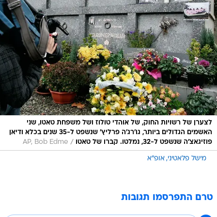
לצערן של רשויות החוק, של אוהדי טולוז ושל משפחת טאטו, שני
האשמים הגדולים ביותר, גו'רג'ה פרליץ' שנשפט ל-35 שנים בכלא ודיאן
/
פוזיגאצ'ה שנשפט ל-32, נמלטו. קברו של טאטו
AP, Bob Edme
מישל פלאטיני
אופ"א
טרם התפרסמו תגובות