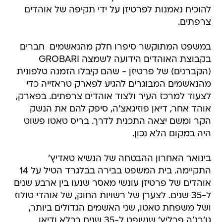
להוכיח נאמנות לפרטיזן על ידי תקיפה של אוהדים
צרפתים.
במשפט המתוקשר סיפרו חלק מהנאשמים  חברים
בקבוצת האוהדים הידועה לשמצה GROBARI
(הקברנים) של פרטיזן - שהם קיבלו הזמנה טלפונית
מהנאשמים המבוגרים להגיע לפארק טראזייה כדי
לצעוד למרכז העיר ולצוד אוהדים צרפתים. בפארק,
אוהד אחר, דיאן פוזיגאצ'ה, סיפק להם את הנשק
הקר ומשם יצאה התכנית לדרך. בריס טאטו פשוט
היה במקום הלא נכון.
בינואר האחרון ההבטחה של הנשיא טאדיץ'
התקיימה. בית המשפט בבירה בבלגרד הטיל על 14
אוהדים של פרטיזן עונשי מאסר שנעו בין ארבע שנים
ל-35 שנים. לצערן של רשויות החוק, של אוהדי טולוז
ושל משפחת טאטו, שני האשמים הגדולים ביותר,
גו'רג'ה פרליץ' שנשפט ל-35 שנים בכלא ודיאן