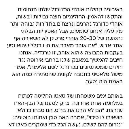
באירופה קהילות אוהדי הכדורגל שלחו תנחומים
והתקשו להאמין. החוליגניזם חוצה גבולות ויבשות,
אוהדי כדורגל נהרגים ונרצחים בתדירות גבוהה יותר
מזו עליה אנחנו שומעים, אבל האכזריות הבלתי
נתפשת של 20-30 אוהדי פרטיזן לא השאירה אף
אחד אדיש. "אם אוהד מאבד את חייו בגלל שהוא נסע
בעקבות הקבוצה שהוא אוהב, זו טרגדיה. אנחנו
חייבים להמשיך במאבק שלנו ברחבי אירופה נגד
יחידים שמשתמשים בכדורגל לשם אלימות", אמר
מישל פלאטיני בתגובה לקונית שהסתירה כמה הוא
באמת היה נסער.
באותם ימים משפחתו של טאטו החליטה לפתוח
במלחמה אחת אחרונה  צדק למענו של הבן-האח
שנרצח. "הם לא הרגו את בריס. הם טבחו בו ולא
השאירו לו סיכוי", אמרה האם סוזן ואחותו הוסיפה:
"נגרום להם לשלם. נעשה הכל כדי שמקרים כאלו לא