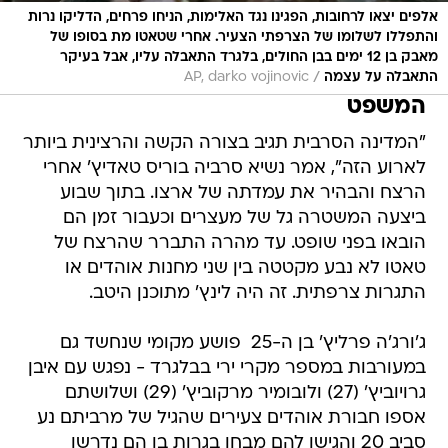
אלפים יצאו לרחובות, הפגינו נגד האלימות, הניחו פרחים, הדליקו נרות
והתפללו לשלומו של הצרפתי הצעיר. אחרי שטאטו מת בסופו של
מאבק בן 12 ימים בבן החולים, בלגרד התאבלה עליו, אבל בעיקר
/
התאבלה על עצמה
AP, darko vojinovic
המשפט
"המדינה הסרבית תגיב בצורה הקשה והרצינית ביותר
לארוע הזה", אמר נשיא סרביה בוריס טאדיץ' אחרי
הרצח והבהיר את עמדתה של ארצו. בתוך שבוע
ביצעה המשטרה גל של מעצרים וכעבור זמן הם
הובאו בפני שופט. עד מהרה התברר שהרצח של
טאטו לא נבע מקטטה בין שני מחנות אוהדים או
התגרות צרפתית. זה היה לינץ' מתוכנן היטב.
ג'ורג'ה פרליץ' בן ה-25  פושע מקומי שנחשד גם
במעורבות במספר מקרי ירי בבלגרד - נפגש עם איבן
גרויוביץ' (27) ולובומיר מרקוביץ' (29) ושלושתם
אספו חבורת אוהדים צעירים שהגיל של מרביתם נע
סביב 20 והגישו להם מבחן בגרות בו הם נדרשו