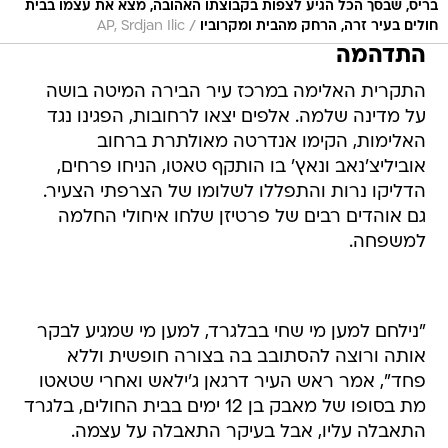
בריס, שבסך הכל הגיע לצפות בקבוצתו האהובה, מצא את עצמו בבית
/
חולים בעיר זרה, הרחק מהבית ומקרוביו
AP, Srdjan Ilic
התדהמה
התקרית האלימה במרכז עיר הבירה המיטה בושה
על מדינה שלמה. אלפים יצאו לרחובות, הפגינו נגד
האלימות, הקימו אנדרטה מאולתרת ברחוב
אוביליצ'נאב ונאץ' בו הותקף טאטו, הניחו פרחים,
הדליקו נרות והתפללו לשלומו של הצרפתי הצעיר.
גם אוהדים רבים של פרטיזן שלחו איחולי החלמה
למשפחה.
"נילחם למען מי שחי בבלגרד, למען מי שמגיע לבקר
אותה ורוצה להסתובב בה בצורה חופשית וללא
פחד", אמר ראש העיר דרגאן ג'ילאש ואחרי שטאטו
מת בסופו של מאבק בן 12 ימים בבית החולים, בלגרד
התאבלה עליו, אבל בעיקר התאבלה על עצמה.