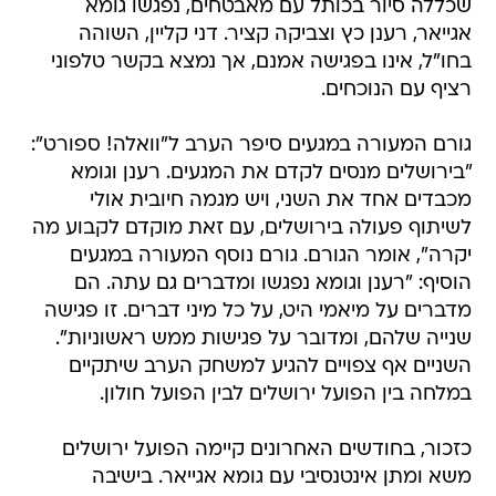
שכללה סיור בכותל עם מאבטחים, נפגשו גומא
אגייאר, רענן כץ וצביקה קציר. דני קליין, השוהה
בחו"ל, אינו בפגישה אמנם, אך נמצא בקשר טלפוני
רציף עם הנוכחים.
גורם המעורה במגעים סיפר הערב ל"וואלה! ספורט":
"בירושלים מנסים לקדם את המגעים. רענן וגומא
מכבדים אחד את השני, ויש מגמה חיובית אולי
לשיתוף פעולה בירושלים, עם זאת מוקדם לקבוע מה
יקרה", אומר הגורם. גורם נוסף המעורה במגעים
הוסיף: "רענן וגומא נפגשו ומדברים גם עתה. הם
מדברים על מיאמי היט, על כל מיני דברים. זו פגישה
שנייה שלהם, ומדובר על פגישות ממש ראשוניות".
השניים אף צפויים להגיע למשחק הערב שיתקיים
במלחה בין הפועל ירושלים לבין הפועל חולון.
כזכור, בחודשים האחרונים קיימה הפועל ירושלים
משא ומתן אינטנסיבי עם גומא אגייאר. בישיבה