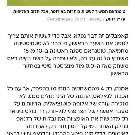
טוטנהאם תמשיך לעשות כותרות באירופה, אבל חלום האליפות
/
עדיין רחוק
GettyImages, Scott Heavey
קאמבקים זה דבר נפלא, אבל כדי לעשות אותם צריך
לספוג את השער הראשון, וזו כבר לא סטטיסטיקה
מחמיאה. טוטנהאם ספגה ראשונה ב-10 מ-15
משחקי הליגה עד כה, ולא שמרה על רשת נקייה באף
משחק מאז ה-0:0 מול מנצ'סטר סיטי במחזור
הראשון.
אמנם, רק 4 מהמשחקים הסתיימו בהפסד, אך עם כל
הכבוד לגאלאס, ההגנה של התרנגולים ממש לא
מזכירה עורף של אלופה פוטנציאלית. הדיווחים על
מעבר אפשרי של הצרפתי לניו-יורק רד בולס בינואר
רק מדגישות את האופציות המוגבלות של רדנאפ
בחלק האחורי. מייקל דוסון חזר רק לאחרונה
לאימונים, לדלי קינג פצוע כהרגלו, ורדנאפ עשוי לבצע