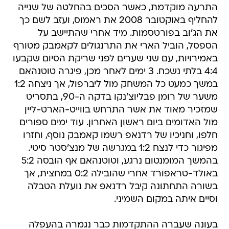
התרעה מוקדמת, כאשר הסכים בהחלטה של שנייה
להחליף באוקטובר 2008 את ראמוס, ועזב לשם כך
את הג'וב בפורטסמות. מיד אחרי שהתיישב על
הספסל, הוביל הארי את התרנגולים לקאמבק מטורף
באמירויות, עם שני שערים לפני שריקת הסיום שקבעו
4:4 בלתי נשכח. 3 ימים לאחר מכן, פיגרה טוטנהאם
במשך כמעט כל המשחק מול ליברפול, אך ניצחה 1:2
משער של רומן פבליוצ'נקו בדקה ה-90, בתסריט
שמזכיר מאוד את אשר התרחש בווייט-הארט-ליין
מול האדומים ביום ראשון האחרון. עוד ימים ספורים
חלפו, וחניכיו של רדנאפ רשמו קאמבק נוסף, וחזרו
מפיגור כדי לנצח 1:2 במגרשה של מנצ'סטר סיטי.
בהמשך המומנטום נרגע, וטוטנהאם אף הובסה 5:2
באולד-טראפורד אחרי שהובילה 0:2 במחצית, אך
בשורה התחתונה קיבל רדנאפ את נועלת הטבלה
וסיים איתה במקום השמיני.
בעונה שעברה ההתקדמות כבר נגמרה בהעפלה