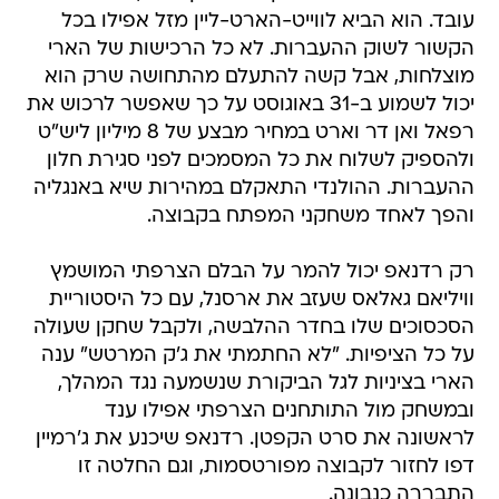
עובד. הוא הביא לווייט-הארט-ליין מזל אפילו בכל
הקשור לשוק ההעברות. לא כל הרכישות של הארי
מוצלחות, אבל קשה להתעלם מהתחושה שרק הוא
יכול לשמוע ב-31 באוגוסט על כך שאפשר לרכוש את
רפאל ואן דר וארט במחיר מבצע של 8 מיליון ליש"ט
ולהספיק לשלוח את כל המסמכים לפני סגירת חלון
ההעברות. ההולנדי התאקלם במהירות שיא באנגליה
והפך לאחד משחקני המפתח בקבוצה.
רק רדנאפ יכול להמר על הבלם הצרפתי המושמץ
וויליאם גאלאס שעזב את ארסנל, עם כל היסטוריית
הסכסוכים שלו בחדר ההלבשה, ולקבל שחקן שעולה
על כל הציפיות. "לא החתמתי את ג'ק המרטש" ענה
הארי בציניות לגל הביקורת שנשמעה נגד המהלך,
ובמשחק מול התותחנים הצרפתי אפילו ענד
לראשונה את סרט הקפטן. רדנאפ שיכנע את ג'רמיין
דפו לחזור לקבוצה מפורטסמות, וגם החלטה זו
התבררה כנבונה.