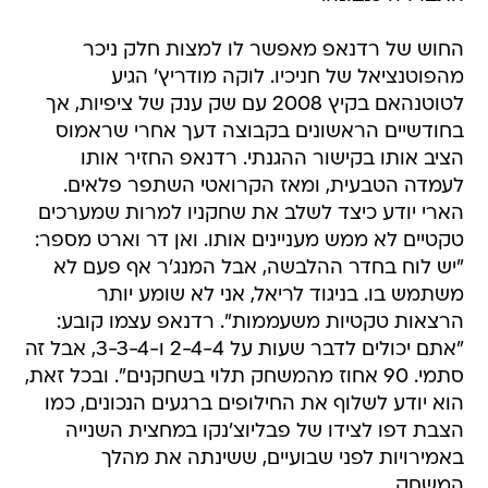
החוש של רדנאפ מאפשר לו למצות חלק ניכר
מהפוטנציאל של חניכיו. לוקה מודריץ' הגיע
לטוטנהאם בקיץ 2008 עם שק ענק של ציפיות, אך
בחודשיים הראשונים בקבוצה דעך אחרי שראמוס
הציב אותו בקישור ההגנתי. רדנאפ החזיר אותו
לעמדה הטבעית, ומאז הקרואטי השתפר פלאים.
הארי יודע כיצד לשלב את שחקניו למרות שמערכים
טקטיים לא ממש מעניינים אותו. ואן דר וארט מספר:
"יש לוח בחדר ההלבשה, אבל המנג'ר אף פעם לא
משתמש בו. בניגוד לריאל, אני לא שומע יותר
הרצאות טקטיות משעממות". רדנאפ עצמו קובע:
"אתם יכולים לדבר שעות על 2-4-4 ו-3-3-4, אבל זה
סתמי. 90 אחוז מהמשחק תלוי בשחקנים". ובכל זאת,
הוא יודע לשלוף את החילופים ברגעים הנכונים, כמו
הצבת דפו לצידו של פבליוצ'נקו במחצית השנייה
באמירויות לפני שבועיים, ששינתה את מהלך
המשחק.