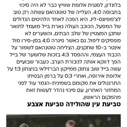
בלונדון, לסגנית אלופת שווייץ כבר לא היה סיכוי
בתבוסה 4:0. העלייה של טוטנהאם עשתה רק טוב
לצ'מפיונס-ליג. היא הפכה לאחד הלהיטים הגדולים
של המפעל, הכוכב העולה גארת בייל מועמד לתואר
שחקן המצטיין של שלב הבתים, והשערים לא
מפסיקים ליפול. גם כאשר פיגרה 4:0 בסן-סירו מול
אינטר ב-10 שחקנים, הצליחה טוטנהאם לשמור על
הכבוד העצמי, וההפסד 4:3 בזכות שלושער של בייל
הפך דווקא אותה לגיבורת הערב. כעבור שבועיים
עשה בייל שוב צחוק ממייקון הברזילאי בניצחון 1:3 על
אלופת אירופה, ואחרי 0:3 על ברמן הבטיחו
התרנגולים את מקומם בשמינית-הגמר עוד לפני
המחזור האחרון, עם סיכוי נהדר לעשות זאת
מהמקום הראשון.
טביעת עין שהולידה טביעת אצבע