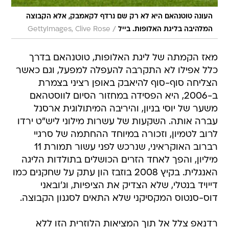
העונה טוטנהאם היא לא רק שם נרדף לקאמבק, אלא הקבוצה
/
המלהיבה בליגת האלופות. בייל
GettyImages, Clive Rose
מאז הקמתה של ליגת האלופות, טוטנהאם בדרך
כלל אפילו לא התקרבה להעפלה למפעל, וגם כאשר
הצליחה סוף-סוף להיאבק באופן רציני בצמרת
ב-2006, היא הפסידה במחזור הסיום לווסטהאם
משער של יוסי בניון, והיריבה המיתולוגית ארסנל
עברה אותה. השקעות של עשרות מילוני ליש"ט ירדו
לרוב לטמיון, וזכורה במיוחד ההחתמה של סרגיי
רברוב האוקראיני, שנרכש לפני עשור תמורת 11
מיליון, והפך לאחד הזרים הכושלים בתולדות הליגה
האנגלית. בקיץ 2008 בוזבז הון עתק על שחקנים כמו
דייויד בנטלי, שלא הצדיק את הציפיות, וג'ובאני
דוס-סנטוס המקסיקני שלא התאים לסגנון הקבוצה.
רדנאפ צלל אל תוך המציאות הלוזרית הזו ללא