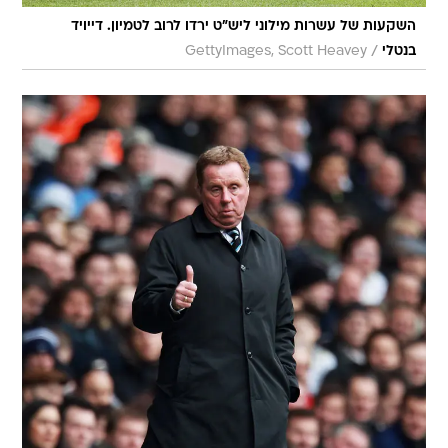
השקעות של עשרות מילוני ליש"ט ירדו לרוב לטמיון. דייויד
/
בנטלי
GettyImages, Scott Heavey