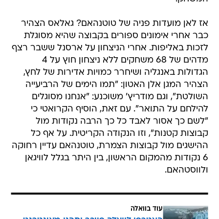
אז לאן מועדות פניה של טוטנהאם? גאלאס הצהיר
כבר אחרי אימונים ספורים בקבוצה שהיא מסוגלת
לזכות באליפות. אחרי הניצחון על ארסנל ששבר רצף
מדהים של 68 משחקים ללא ניצחון חוץ על 4
הגדולות באנגליה ושיחרר כמויות אדירות של לחץ,
הצהיר המגן אלן האטון: "תמו הימים של הרביעייה
השולטת", וגם מודריץ' משוכנע: "אנחנו מסוגלים
להילחם על התואר". עם זאת, הוסיף הקרואטי כי
"לשם כך אסור לאבד כל כך הרבה נקודות מול
קבוצות קטנות", וזו הנקודה הקריטית. על אף כל
ההישגים מול קבוצות הצמרת, טוטנהאם עדיין רחוקה
6 נקודות מהמקום הראשון, בין היתר בגלל לוויגאן
ולווסטהאם.
עוד בוואלה