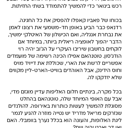
רכש בינואר כדי להמשיך להתמודד בשתי החזיתות.
בכוחו של פאביו קאפלו להפסיק את כל החגיגה.
רדנאפ כבר הביע באופן חד-משמעי את רצונו לאמן
את נבחרת אנגליה, ואם הכישלון של האיטלקי ימשיך,
הדבר יהפוך לאופציה ריאלית ביותר, במיוחד אם
לוקחים בחשבון שיריבו העיקרי על הג'וב יהיה רוי
הודג'סון. טוטנהאם אפילו הכינה רשימה של מועמדים
אפשריים לרשת את הארי, שכוללת את דייויד מויס
וחוס הידינק, אבל האוהדים בווייט-הארט-ליין מקווים
שלא יזדקקו לה.
בכל מקרה, בינתיים חלום האליפות עדיין מוגזם מדי,
אבל עם האופי המיוחד שלה, טוטנהאם בהחלט
מסוגלת להמשיך לעשות כותרות באירופה. להולנדים
שנזרקים מריאל מדריד יש נטייה מוזרה להגיע לגמר
ליגת האלופות, והעונה הוא בכלל נערך בוומבלי. האם
ואן דר וארט יהיה שם?