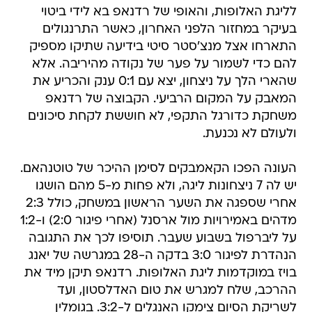
לליגת האלופות, והאופי של רדנאפ בא לידי ביטוי
בעיקר במחזור הלפני האחרון, כאשר התרנגולים
התארחו אצל מנצ'סטר סיטי בידיעה שתיקו מספיק
להם כדי לשמור על פער של נקודה מהיריבה. אלא
שהארי הלך על ניצחון, יצא עם 0:1 ענק והכריע את
המאבק על המקום הרביעי. הקבוצה של רדנאפ
משחקת כדורגל התקפי, לא חוששת לקחת סיכונים
ולעולם לא נכנעת.
העונה הפכו הקאמבקים לסימן ההיכר של טוטנהאם.
יש לה 7 ניצחונות ליגה, ולא פחות מ-5 מהם הושגו
אחרי שספגה את השער הראשון במשחק, כולל 2:3
מדהים באמירויות מול ארסנל (אחרי פיגור 2:0) ו-1:2
על ליברפול בשבוע שעבר. תוסיפו לכך את התגובה
הנהדרת לפיגור 3:0 בדקה ה-28 במגרשה של יאנג
בויז במוקדמות ליגת האלופות. רדנאפ תיקן מיד את
ההרכב, שלח למגרש את טום האדלסטון, ועד
לשריקת הסיום צימקו האנגלים ל-3:2. בגומלין