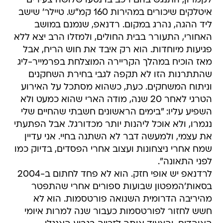
לקמרון, התנגש בהם רכב בו נסעו שלושה צעירים
איטלקים שיכורים במהירות 160 קמ"ש. טיילר' שישב
ליד ההגה, נהרג במקום. רדנאפ, שנמנם במושב
האחורי, התעורר בבית החולים, ולמזלו הרב יצא ללא
פגיעות מיוחדות. הוא רק איבד את חוש הריח, אבל
מאז הוכיח במהלך הקריירה המוצלחת בפרמייר-ליג
שהתתרנות הזו לא תקפה לגבי בחירת השחקנים
וניתוח המשחקים. כעת, כשהוא מסתכל על האירוע
הטרגי לאחר 20 שנה, מודה הארי שהוא כמעט ולא
השפיע עליו: "בימים הראשונים חשבתי שהחיים שלי
נגמרו, ולא אוכל ליהנות יותר מכדורגל. אבל הפתעתי
את עצמי, ולמעשה דבר לא השתנה בחיי. אני עדיין
שמח אחרי ניצחונות ועצוב אחרי הפסדים, בדיוק כמו
לפני התאונה".
לרדנאפ יש אופי חזק. הוא לא פחד לחתום ב-2004
בסאות'המפטון שבועות ספורים אחרי שהתפטר
מהיריבה הדרומית השנואה פורטסמות. הוא לא
חשש לחזור לפורטסמות כעבור שנה למרות איומי