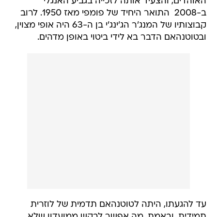
האוהדים, והצעיד אותה לזכייה בגביע האנגלי
ב-2008  התואר היחיד של פומפי מאז 1950. לרוב
קבוצותיו של המנג'ר הג'ינג'י בן ה-63 היה אופי מצוין,
ובטוטנהאם הדבר בא לידי ביטוי באופן מדהים.
עד להגעתו, היתה לטוטנהאם תדמית של לוזרית
תמידית. ובאמת, מה אפשר לבקש ממועדון שלא