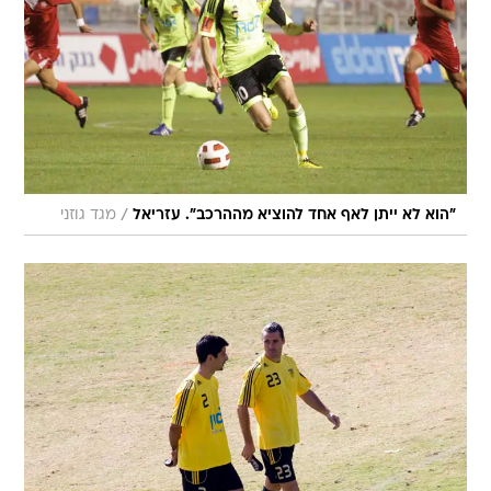
/
"הוא לא ייתן לאף אחד להוציא מההרכב". עזריאל
מגד גוזני