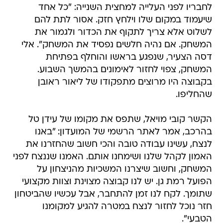
לחבריו לפני העלייה למחצית השנייה: "כל אחד
שיעמוד במקום שלו וילחץ חזק. אסור לתת להם
לשלוט אלא צריך לתקוף את הכדור ולגמור את
המשחק. אם נהיה חלשים נפסיד את המשחק". אלי
דסה הצעיר, שנפגע בראשו והוחלף בפתיחת
המשחק, צפוי לחזור לאימונים בהמשך השבוע.
בקבוצה היו מרוצים מתפקודו של ליאור ראובן
שהחליפו.
הקשר קובי מויאל, שתפס את מקומו של עידן טל
בהרכב, אמר לאתר הרשמי של המועדון: "באנו
לנצח, עשינו עבודה טובה והכי חשוב שהחזרנו את
האמון לקהל שלנו ושימחנו אותם. האמנו שננצח לפני
המשחק, וחשוב שיצרנו המשכיות מהניצחון על
הפועל רמת גן. יש לנו קבוצה מצוינת וצוות מקצועי
שתומך. לקח לנו זמן להתחבר, אבל עכשיו שהביטחון
חזר נוכל לחזור לנצח במטרה להגיע למקומנו
הטבעי".