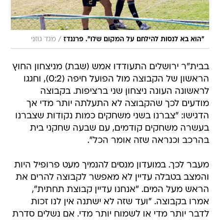
/
"הוא בא לנסות להילחם על המקום שלו". פרננדז
מגד גוזני
בבית"ר ירושלים התעודדו אמש (שבת) מניצחון החוץ
הראשון של הקבוצה מול הפועל חיפה (0:2), וחגגו
לראשונה העונה ניצחון שני ברציפות. בקבוצה
מודעים לכך שהקבוצה לא התעלתה יותר מדי אך
הדגישו: "צברנו בשני משחקים כמות נקודות שצברנו
בעשרה משחקים קודמים, עם שבעה שחקני בית
בהרכב וכנראה שזה אומר הכל".
מעבר לכך. במועדון מנסים להנמיך מעט פרופיל היות
והמצב בטבלה עדיין לא מאפשר לקבוצה להרים את
הראש מעל המים. "אנחנו עדיין קבוצת תחתית",
אמרו בקבוצה. "ועד שזה לא ישתנה אין לנו זכות
לדבר יותר מדי או לשמוח יותר מדי. אם נשלים סדרת