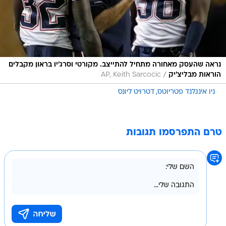
נראה שהעסק מאחורה מתחיל להתייצב. מקורטי וסרג'יו בראון מקבלים
/
הוראות מבליצ'יק
AP, Keith Sarcocic
ניו אינגלנד פטריוטס
דטרויט ליונס
טרם התפרסמו תגובות