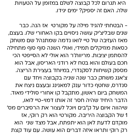
 היא תגרום לכל קבוצה לשלם במזומן על הטעויות
שלה. האם זה יספיק? ימים יגידו.
- הבטחתי להגיד מילה על מקורטי  אז הנה. כבר
שנים שבליצ'יק עושה ניסויים בקו האחורי שלו. בעצם,
מאז העזיבה של טיי לואו נדמה שמתנהל שם משחק
כסאות מוזיקלים תמידי, ואולי השנה סוף סוף מתחילה
להסתמן יציבות. מריוות'ר הוא אולי לא הסייפטי הכי
חכם בעולם והוא בטח לא רודני האריסון, אבל הוא
מספק קשיחות לסקנדרי, במיוחד בעצירת הריצה.
צ'אנג משחק כבר שנה שניה בקבוצה ויחד עם
סנדרס, שחטף כדור ענק למאנינג ובעצם ניצח את
המשחק ביום ראשון, מתקבל קו אחורי סולידי מאוד.
הדבר היחיד שהיה חסר זה אותו דמוי-טיי לואו,
שיהווה איום על ק"בים ויוכל לעצור את הרסיברים מס'
1 של הקבוצה היריבה. מקורטי הוא רק רוקי, אז
מוקדם לדעת לאן הוא יתפתח, אבל מצד שני  הוא
רק רוקי ותראו איזה דברים הוא עושה. עם עוד קצת