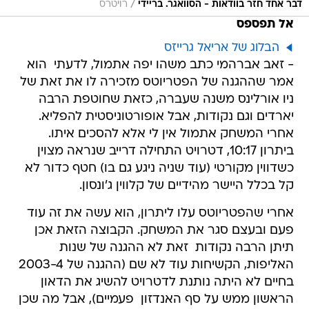
/
דבר אחד חזר בוודאות - הסוואגר. בריידי
רויטרס
אל תפספס
הבלוג של אריאל גרייזס
- זאב אברהמי כתב משהו יפה אתמול, לדעתי  הוא
אמר שההגנה של הפטריוטס מזכירה לו את זאת של
ניו אורלינס משנה שעברה, כזאת שחוטפת הרבה
יארדים וגם נקודות, אבל אופורטוניסטית להפליא.
אחרי המשחק אתמול אין לי אלא להסכים איתו.
ביתרון 10:17, דטרויט התחילה דרייב שנראה מצוין
כשדווין מקורטי (עוד שניה ניגע גם בו) חטף כדור לא
קל בכלל היישר מהידיים של קלווין ג'ונסון.
אחרי שהפטריוטס עלו ליתרון, הוא עשה את זה עוד
פעם ובעצם סגר את המשחק. הקבוצה הזאת אכן
תיתן הרבה נקודות  זאת לא ההגנה של שנות
האליפות, הקשיחות עוד לא שם (ההגנה של 2003-4
בחיים לא היתה נותנת לדטרויט להשיג את הדאון
הראשון ממש על סף האנדזון  פעמיים), אבל מה שכן