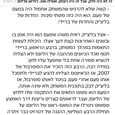
/
זה לא היה חלק, אבל זה היה ניצחון, ואפילו נאה. ג'וליאן אדלמן
רויטרס
- קשה שלא להרגיש שהמשחק אתמול היה בטעם
של פעם. הוא היה כזה משתי סיבות  החדות של
בליצ'יק והחדות של בריידי.
- אצל בליצ'יק ראית משהו שפעם הוא היה אמן בו
ובשנים האחרונות קצת דעך אצלו  היכולת לעשות
התאמות במהלך המשחק. ברבע הראשון, בריידי
חטף מכל הכיוונים מההגנה של הליונס ולא הצליח
להוציא מסירה אחת בלי שיופעל עליו לחץ.
במידה רבה, הרבע הזה הזכיר את הסופרבול של
2007, אז הג'איינטס הצליחו להגיע לבריידי ולתסכל
אותו פעם אחרי פעם. בניגוד לאותו סופרבול, אז
בליצ'יק דבק בתוכנית המשחק ולא שינה אותה,
הפעם הוא פשוט התאים את ההתקפה שלו ללחץ
של הליונס, ועבר לראוטים קצרים וריצות דרך האמצע
שפשוט ניטרלו את הפאס-ראש של הליונס. על
תחילת הרבע השלישי, ההגנה של דטרויט כבר ויתרה