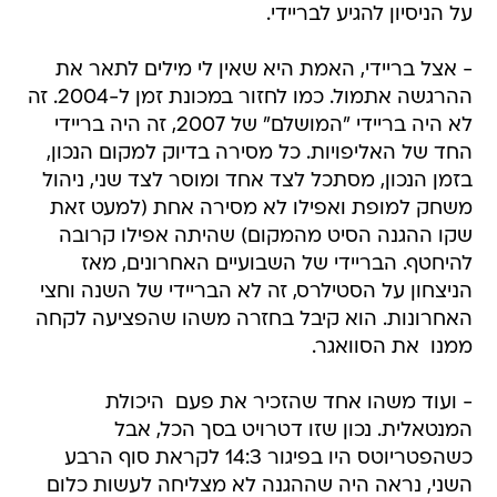
על הניסיון להגיע לבריידי.
- אצל בריידי, האמת היא שאין לי מילים לתאר את
ההרגשה אתמול. כמו לחזור במכונת זמן ל-2004. זה
לא היה בריידי "המושלם" של 2007, זה היה בריידי
החד של האליפויות. כל מסירה בדיוק למקום הנכון,
בזמן הנכון, מסתכל לצד אחד ומוסר לצד שני, ניהול
משחק למופת ואפילו לא מסירה אחת (למעט זאת
שקו ההגנה הסיט מהמקום) שהיתה אפילו קרובה
להיחטף. הבריידי של השבועיים האחרונים, מאז
הניצחון על הסטילרס, זה לא הבריידי של השנה וחצי
האחרונות. הוא קיבל בחזרה משהו שהפציעה לקחה
ממנו  את הסוואגר.
- ועוד משהו אחד שהזכיר את פעם  היכולת
המנטאלית. נכון שזו דטרויט בסך הכל, אבל
כשהפטריוטס היו בפיגור 14:3 לקראת סוף הרבע
השני, נראה היה שההגנה לא מצליחה לעשות כלום