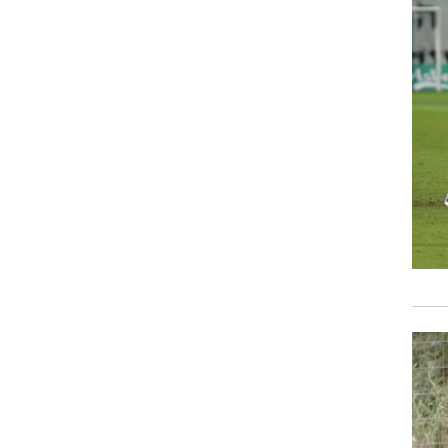
ט1
מחוץ לקווים
4-4-2
משרד החוץ
רץ על הקווים
ספורט בחקירה
סוגרים שנה
מונדיאל 2014
בראש ובראשונה
אליפות אפריקה 2015
יורו צעירות 2013
לונדון 2012
יורו 2012