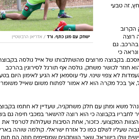
, זה טבעי
 הקרוב
 רוצה
/
ישחק עם מגן כתף. ורד
אדריאן הרבשטיין
בהרכב. גם
נראה כי
כם. בקבוצה מרוצים מהשתלבותו של אייל גולסה בקבוצה
 חוזר לכושר משחק. גולסה אף תורגל לסירוגין בהרכב
מדות לא צפוי שינוי. עלי עוסמאן לא הגיע לאימון היום בטע
ל, אך בכל מקרה הוא לא אמור לפתוח משום שאייל משומר
הל משא ומתן עם חלק משחקניה, שעדיין לא חתמו בקבוצ
יר לחבריו בקבוצה כי הוא רוצה להישאר במכבי חיפה גם בש
צוות המקצועי. כזכור, אחת הסיבות שעלולות לטרפד את
בוה שעליו לשלם כמו כל אזרח ישראלי. קולמה שוהה בארץ
ת העונה החמישית שלו בישראל. שאר השחקנים שמסיימים חוזה הם תום