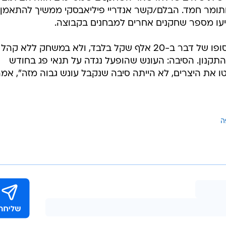
י ותומר חמד. הבלם/קשר אנדריי פיליאבסקי ממשיך להתאמן
גיעו מספר שחקנים אחרים למבחנים בקבוצה.
כפי שפורסם אתמול, חיפה נקנסה בסופו של דבר ב-20 אלף שקל בלבד, ולא במשחק ללא קהל
תקנון. הסיבה: העונש שהופעל נגדה על תנאי פג בחודש
ו את היצרים, לא הייתה סיבה שנקבל עונש גבוה מזה", אמר
ה