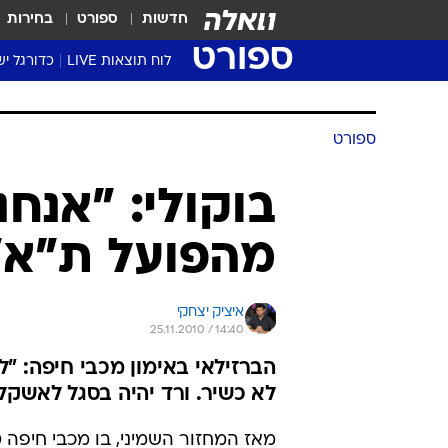
חדשות
ספורט
בחירות
ספורט
לוח תוצאות LIVE
כדורגל יש
ליגת העל Winner
סטט' ליגת
ספורט
גביע המדי
גביע הטוט
בוקולי: "אנחנ
שגרירים
מהפועל ת"א"
נבחרות י
ליגה לאומ
ליגה א'
איציק יצחקי
25.11.2010 / 14:40
הברזילאי באימון מכבי חיפה: "ל
לא כשיר. ורד יהיה בסגל לאשקלו
מאז המחזור השמיני, בו מכבי חיפה 