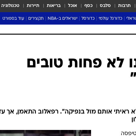
תרבות
סלבס
כסף
אוכל
בריאות
תיירות
טכנולוגיה
ראלי
כדורגל עולמי
כדורסל
ישראלים ב-NBA
תקצירים
עוד בספורט
ליגה אנגלית
ליגת העל
דני אבדיה
מונדיאל 2026
 העל
ליגה ספרדית
דאבל דריבל
NBA
נה
ליגה איטלקית
יורוליג וכדורסל אירופי
טבלאות
ו
ליגה גרמנית
ליגה לאומית
פודקאסטים
ו לא פחות טובים
ליגה צרפתית
נבחרות ישראל בכדורסל
מסכמים מחזור
שראל
ליגת האלופות
כדורסל נשים
אבא של שבת
ית
הליגה האירופית
מעל הטבעת
דרום אמריקה
סערה בממלכה
טניס
א ראיתי אותם מול בנפיקה". רפאלוב התאמן, אך עדי
טראש טוק
ן
ספורט אמריקא
פוקר
טיפסה