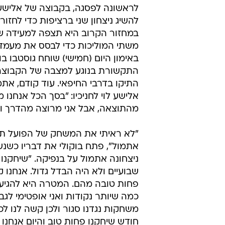
לראשונה לפסגה, בקבוצה של אלישע 
להשיג ניצחון שני ברציפות כדי לחזור 
במחזור הקרוב היא תצפה למעידה 
משתי המוליכות כדי לבסס את מעמד
באימון היום (חמישי) שוחח גוסטבו בו
התקשורת בנוגע למצבה של הקבוצה
התיקו בדרבי החיפאי. עוד קודם, אתמ
אלישע לוי לחניכיו: "בסך הכל אנחנו 
מהתוצאה, אבל אני מרוצה מהדרך וה
"לא ראיתי את המשחק של הפועל תל
אתמול", פתח בוקולי את דבריו כשנ
ניצחונה אתמול על בנפיקה. "שיחקנו 
שבועיים ולא היה הבדל גדול. אנחנו 
פחות טובה מהם. המטרה היא להגיע 
כמה שיותר נקודות ואני אופטימי לגבי
משחקות נגדנו סגור ולכן קשה לנו לכב
חודש שיחקנו פחות טוב והיום אנחנו מ