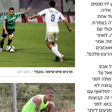
ענפים נוספים
לוי מנסים
לוח שידורים
אליה.
של אחת
החידה של ספור
ה בצמרת.
ארכיון מדורים
קולי עם
כתבו לנו
, לאחר
ול, אמר
מאוכזבים
רצון שלכם".
 אביב
/
מרגיש שיש שיפור. בוקולי
יותם רונן
שאל על
מולה לפני
קבוצה לא
לפליאוף עם
 זה. קבוצות
וש. לפני
גיעים ליותר