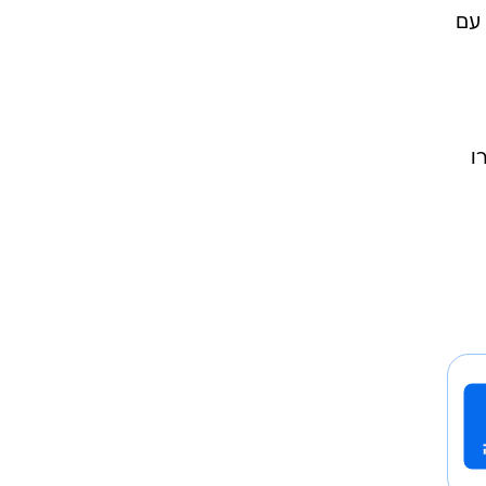
 עם
ו