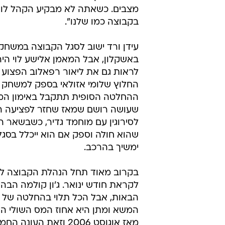
מצבים. כשאתה לא מבקיע הקהל לוחץ
בקבוצה כמו שלנו".
עידן ורד ישוב לסגל הקבוצה במשחק
באשקלון, אבל המאמן אלישע לוי היה
לראות גם את ליאור רפאלוב הפצוע 
החלוץ שלומי אזולאי בספק למשחק ו
ההחלטה הסופית תתקבל באימון המס
שעושה רושם שמאז שחזר לפציעה הוא
לסירוגין עם מוחמד גדיר, כשבשאר הע
שהוא חולה וספק אם הוא ייכלל בסג
ימשיך בהרכב.
בקרוב מאוד תחל הנהלת הקבוצה לנ
לקראת חודש ינואר. ג'ון קולמה הבה
הבאות, אבל הכל תלוי בהחלטה של ה
המשא ומתן היא אחוז המס השולי הג
מאז אוגוסט 2006 וזא