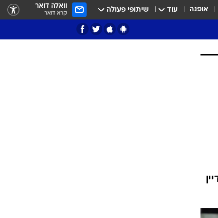
וואלה דואר
אופנה
עוד
שיתופי פעולה
קרא דואר
ציון 3
דאבל דריבל
ין
י