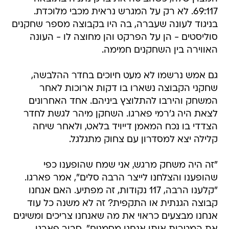
69:117. לא רק על המגרש נראית מכבי מלוכדת.
בניגוד לעונה שעברה, בה היו בקבוצה מספר שחקנים
סוליסטים - הן על הפרקט והן מחוצה לו - העונה
האווירה בין השחקנים חמימה.
גם אמש נרשמו לא מעט חיוכים בחדר ההלבשה,
שחקני הקבוצה נשארו בו דקות ארוכות לאחר
המשחק והירבו להתלוצץ ביניהם. אחד האחרונים
לצאת היה ג'רמי פארגו. השחקן מיהר לגשת לחדר
הצדדי בו נכח המאמן דייויד בלאט, ולאחר שיחה
קלילה יצא למסדרון עם צחוק מתגלגל.
"זה היה משחק מרגש, אני שמח שהופענו כפי
שהופענו והצלחנו לייצר הרבה סלים", אמר פארגו.
"קלענו הרבה, 117 נקודות, זה מפתיע. האם אנחנו
קבוצה הגנתית או התקפית? זה לא משנה כל עוד
אנחנו מבצעים כראוי את מה שאנחנו צריכים ומשיגים