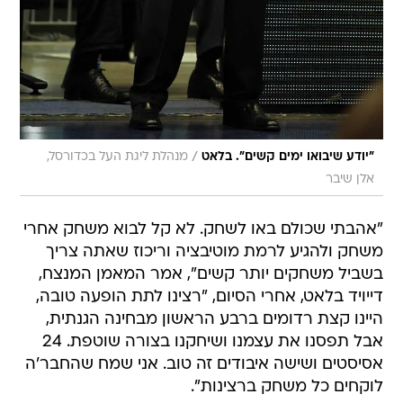
/
"יודע שיבואו ימים קשים". בלאט
מנהלת ליגת העל בכדורסל,
אלן שיבר
"אהבתי שכולם באו לשחק. לא קל לבוא משחק אחרי
משחק ולהגיע לרמת מוטיבציה וריכוז שאתה צריך
בשביל משחקים יותר קשים", אמר המאמן המנצח,
דייויד בלאט, אחרי הסיום, "רצינו לתת הופעה טובה,
היינו קצת רדומים ברבע הראשון מבחינה הגנתית,
אבל תפסנו את עצמנו ושיחקנו בצורה שוטפת. 24
אסיסטים ושישה איבודים זה טוב. אני שמח שהחבר'ה
לוקחים כל משחק ברצינות".