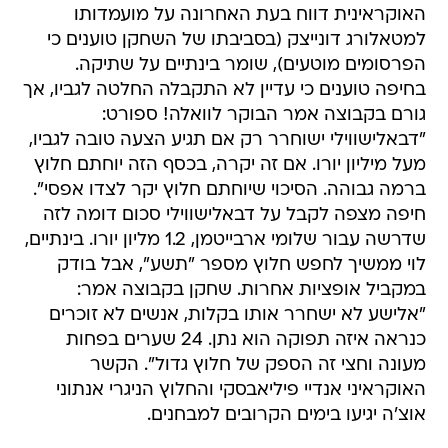
האוקראינית דווח בעת האחרונה על מועמדותו
למטאלורג דונייצק (בסביבתו של השחקן טוענים כי
הפרסומים מוטעים), שומר בינתיים על שתיקה.
בחיפה טוענים כי עדיין לא התקבלה החלטה לגביו, אך
גורם בקבוצה אמר הבוקר לוואלה! ספורט:
"דבאלישווילי ישוחרר רק אם תגיע הצעה טובה לגביו,
מעל מיליון יורו. אם זה יקרה, בכסף הזה יוחתם חלוץ
ברמה גבוהה. הסיכוי שיוחתם חלוץ יקר לצדו אפסי".
חיפה מצפה לקבל על דבאלישווילי סכום דומה לזה
שדרשה עבור שלומי ארבייטמן, 1.2 מליון יורו. בינתיים,
לוי ממשיך לחפש חלוץ מספר "תשע", אבל בודק
במקביל אופציות אחרות. שחקן בקבוצה אמר:
"אלישע לא ישחרר אותו בקלות, אנשים לא זוכרים
כנראה איזה תפוקה הוא נתן. 24 שערים בפחות
מעונה וחצי זה הספק של חלוץ גדול". הקשר
האוקראיני אנדיי פיליאבסקי והחלוץ הניגרי אנתוני
אוצ'ה יגיעו בימים הקרובים למבחנים.