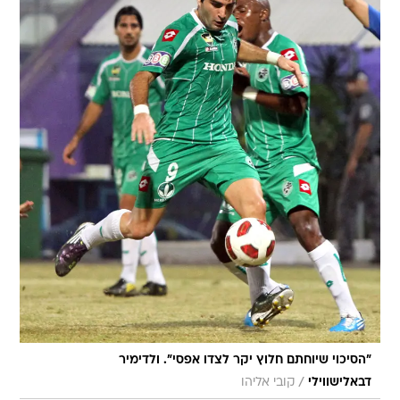
"הסיכוי שיוחתם חלוץ יקר לצדו אפסי". ולדימיר
/
דבאלישווילי
קובי אליהו