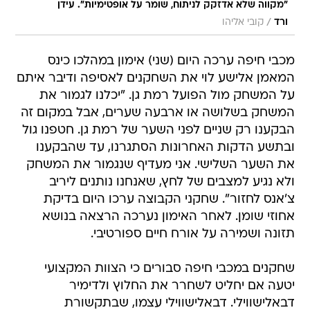
"מקווה שלא אדזקק לניתוח, שומר על אופטימיות". עידן
/
ורד
קובי אליהו
מכבי חיפה ערכה היום (שני) אימון במהלכו כינס
המאמן אלישע לוי את השחקנים לאסיפה ודיבר איתם
על המשחק מול הפועל רמת גן. "יכלנו לגמור את
המשחק בשלושה או ארבעה שערים, אבל במקום זה
הבקענו רק שניים לפני השער של רמת גן. חטפנו גול
ובתשע הדקות האחרונות הסתגרנו, עד שהבקענו
את השער השלישי. אני מעדיף שנגמור את המשחק
ולא נגיע למצבים של לחץ, שאנחנו נותנים ליריב
צ'אנס לחזור". שחקני הקבוצה ערכו היום בדיקת
אחוזי שומן. לאחר האימון נערכה הרצאה בנושא
תזונה ושמירה על אורח חיים ספורטיבי.
שחקנים במכבי חיפה סבורים כי הצוות המקצועי
יטעה אם יחליט לשחרר את החלוץ ולדימיר
דבאלישווילי. דבאלישווילי עצמו, שבתקשורת