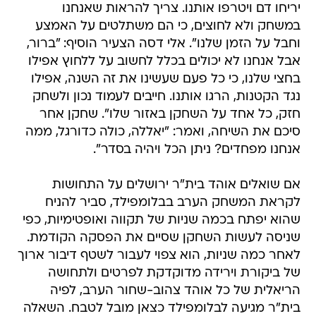
יריחו דם ויטרפו אותנו. צריך להראות שאנחנו
במשחק ולא לחוצים, כי הם משתלטים על האמצע
וחבל על הזמן שלנו". אלי דסה הצעיר הוסיף: "ברור,
אבל אנחנו לא יכולים בכלל לחשוב על ללחוץ אפילו
בחצי שלנו, כי כל פעם שעשינו את זה השנה, אפילו
נגד הקטנות, הרגו אותנו. חייבים לעמוד נכון ולשחק
חזק, כל אחד על השחקן באזור שלו". שחקן אחר
סיכם את השיחה, ואמר: "יאללה, כולה כדורגל, ממה
אנחנו מפחדים? ניתן הכל ויהיה בסדר".
אם שואלים אוהד בית"ר ירושלים על התחושות
לקראת המשחק הערב בבלומפילד, סביר להניח
שהוא יפתח בכמה שניות של תקווה ואופטימיות, כפי
שניסה לעשות השחקן שסיים את הפסקה הקודמת.
לאחר כמה שניות, הוא צפוי לעבור לשטף דיבור ארוך
של ביקורת וירידה מדוקדקת לפרטים ולתחושה
הריאלית של כל אוהד צהוב-שחור הערב, לפיה
בית"ר מגיעה לבלומפילד כצאן מובל לטבח. השאלה