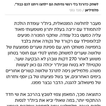
לשחק כדורגל בלי רגשי נחיתות הם יילחצו וייתנו לכם כבוד".
/
מלמיליאן
מגד גוזני
מעבר לחולשה המנטאלית, בית"ר עומדת הולכת
להתמודד עם יריבה בעלת יתרון משמעותי מאוד
עליה כמעט בכל עמדה. שחקני המנורה מגיעים
לבלומפילד עם רקורד של נקודה אחת בלבד
בחמישה משחקי חוץ, עם ספיגת שערים ממוצעת של
שלושה שערים למשחק מחוץ לטדי ועם חוסר בטחון
משווע לאחר 270 דקות שבהן לא הבקיעה שער.
טקטית? לא בטוח שבית"ר יכולה גם כאן לעשות
משהו. מלמיליאן ניסה לתרגל שלושה קשרים אחוריים
בימים האחרונים, אך בשל פציעתו של בן יוסף וחזרתו
של מישאלוב להגנה, הדבר נבצר ממנו.
כתוצאה מכך, המאמן צפוי לשבץ בהרכב את שי חדד
ההתקפי יותר, במה שאולי יביא את בית"ר לנסות