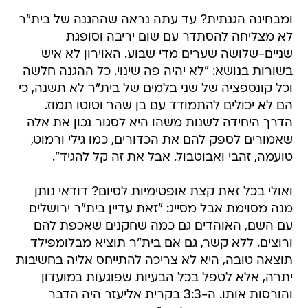
ומבחינה הגנתית? עד עתה נראה שההגנה של בית"ר
לא מצליחה להסתדר עם שום יריבה וסופגת
שניים-שלושה שערים מדי שבוע. האוירון לא איש
בשורות בנושא: "לא יהיה פה שינוי. כל ההגנה חלשה
וכל קונספציה של שני בלמים של בית"ר לא תשנה, כי
הם לא יכולים להתמודד עם בן שהר וטוטו תמוז.
הדרך היחידה לשנות משהו היא לסגור נכון את אלה
שאמורים לספק להם את הכדורים, כמו גילי ורמוט,
טועמה, זהבי ואבוטבול. אבל את זה קל להגיד".
ואולי בכל זאת קצת אופטימיות לסיום? דודאי נותן
מנה מסוימת אבל מסייג: "זאת עדיין בית"ר ירושלים
עם השם, האוהדים גם כמה שחקנים שאכפת להם
ורוצים. ללא קשר, גם אם בית"ר תוציא מבלומפילד
תוצאה טובה, היא לא צריכה להתייחס אליה בחשיבות
יתרה, אלא לטפל בכל הבעיות שפוגעות במועדון
והורסות אותו. ה-3:3 בקרית אליעזר היה הדבר