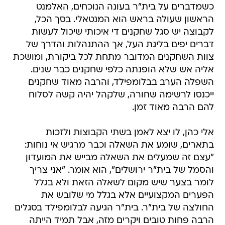
כשמדברים על בית"ר בעונה הנוכחים, האלמנט
הראשון שעולה בראש הוא המנטאלי. בסך הכל,
לקבוצה יש סגל שחקנים די איכותי שיכול לעשות
דברים יפים בליגת העל, אך ההתנהלות והדרך של
צוות השחקנים המדובר מתחת לכל ביקורת, ומושכת
אליה אש שלא הופנתה כלפי שחקנים כבר שנים.
השפלה הערב בבלומפילד, והרבה מאוד שחקנים
ייכנסו לרשימה שחורה, שלקהל יהיה קשה לסלוח
להם הרבה מאוד זמן.
אלי כהן, לו יצא לאמן בשתי הקבוצות ולזכות
בתארים, שומע את השאלה וכבר מרגיש אי נוחות:
"עצם זה שמעלים את השאלה מבייש את המועדון
והסמל של בית"ר ירושלים", הוא אומר. "אני צריך
לומר בצער שיש מקום לשאלה הזאת ולא בגלל
הפערים המקצועיים אלא בגלל מי שלובש את
החולצה של בית"ר. בית"ר הגיעה לבלומפילד בסגלים
הרבה פחות טובים ויקרים מזה, אבל תמיד הייתה