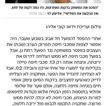
"הפכנו את המשחק בדקות האחרונות, היו כמה דקות של לחץ,
/
ואז הבקענו את השלישי". אלישע לוי
קובי אליהו
צילום ועריכת וידאו: קובי אליהו
אחרי ההפסד להפועל תל אביב בשבוע שעבר, היה
אפשר לצפות שמכבי חיפה תפרוק הערב (שבת) את
העצבים בווינטר במשחקה נגד הפועל רמת גן. אבל
בפועל מכבי חיפה לא ממש הצליחה לדרוס את
יריבתה, וניצחה אותה רק 1:3. מכבי חיפה טיילה
בקלילות עד לשערו של איתי ארקין והובילה 0:2, אבל
לא הצליחה להגדיל את הפער, ושחקניה לא הצליחו
לדייק כשהגיעו למצבים. בדקות הסיום צימק אופיר
חיים בנגיחה וחיפה נלחצה, אולם שער של שלומי
אזולאי בתוספת הזמן הבטיח שלוש נקודות לחיפאים.
למרות הניצחון, מכבי חיפה לא יכולה להיות ממש
מרוצה. שחקניה התקשו לכבוש מול יריבה חלשה,