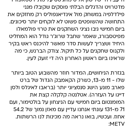
ה"עבירה" של שון אליס מהג'טס על מת'יו סטאפורד
מדטרויט והדגלים הבלתי פוסקים שקיבלו מגני
פילדלפיה במשחק מול אינדיאנפוליס רק מחזקים את
התחושה שהשופטים פשוט לא לוקחים יותר סיכונים.
ביום חמישי גיבו נציגי השחקנים את טרוי פולמאלו
מפיטסבורג, שאמר שחבל שרוג'ר גודל הוא המחליט
היחיד ושצריך לעשות סדר מאשר להיכנס ראש בקיר
ולקנוס שחקנים על כל תיקול. צודק הברנש, כי מה
שראינו ביום ראשון האחרון היה די זועק לעין.
בגזרת הניחושים, המדור חוזר מהשבוע הטוב ביותר
שלו - 11 מ-13, כשרק הקאמבק הגדול של ברט
פארב מונע הישג סנסציוני יותר (בראבו לאיגלס ולסן
דייגו על העזרה). אטלנטה קלקלה קצת את
המומנטום ביום חמישי עם הניצחון על בולטימור, ועם
71 מ-131 עונתי אנחנו עדיין עם מאזן נמוך של 54.2
אחוז. ועכשיו, בואו נראה מה מכינות לנו הרשתות.
METV: