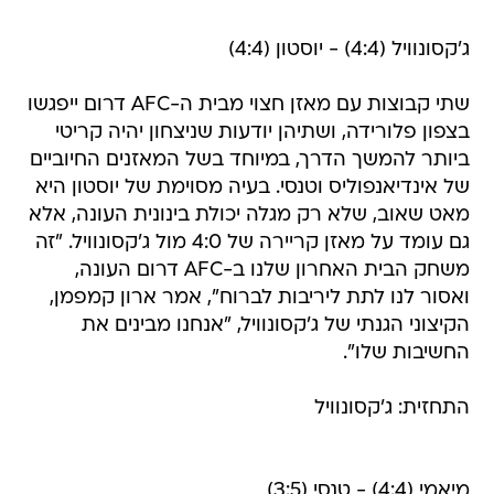
ג'קסונוויל (4:4) - יוסטון (4:4)
שתי קבוצות עם מאזן חצוי מבית ה-AFC דרום ייפגשו
בצפון פלורידה, ושתיהן יודעות שניצחון יהיה קריטי
ביותר להמשך הדרך, במיוחד בשל המאזנים החיוביים
של אינדיאנפוליס וטנסי. בעיה מסוימת של יוסטון היא
מאט שאוב, שלא רק מגלה יכולת בינונית העונה, אלא
גם עומד על מאזן קריירה של 4:0 מול ג'קסונוויל. "זה
משחק הבית האחרון שלנו ב-AFC דרום העונה,
ואסור לנו לתת ליריבות לברוח", אמר ארון קמפמן,
הקיצוני הגנתי של ג'קסונוויל, "אנחנו מבינים את
החשיבות שלו".
התחזית: ג'קסונוויל
מיאמי (4:4) - טנסי (3:5)