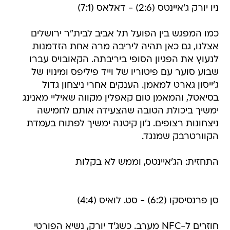
ניו יורק ג'איינטס (2:6) - דאלאס (7:1)
כמו המפגש בין הפועל תל אביב לבית"ר ירושלים
אצלנו, גם כאן תהיה ליריבה מרה אחת הזדמנות
לנעוץ את הפגיון הסופי ביריבתה. הקאובויס עברו
שבוע סוער עם פיטוריו של וייד פיליפס ומינויו של
ג'ייסון גארט למאמן. הענקים אחרי ניצחון גדול
בסיאטל, והמאמן טום קאפלין מקווה שאיליי מאנינג
ימשיך ביכולת הטובה שהצעידה אותם לחמישה
ניצחונות רצופים. ג'ון קיטנה ימשיך לפתוח בעמדת
הקוורטרבק שמנגד.
התחזית: הג'איינטס, וממש לא בקלות
סן פרנסיסקו (6:2) - סט. לואיס (4:4)
חוזרים ל-NFC מערב. כשג'ד יורק, נשיא הפורטי