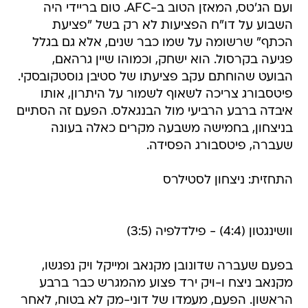
ועם הג'טס, המאזן הטוב ב-AFC. טום בריידי היה
השבוע על דו"ח הפציעות לא רק בשל "פציעת
הכתף" שרשומה על שמו כבר שנים, אלא גם בגלל
פגיעה בקרסול. הוא ישחק, וכמוהו שיין גרהאם,
הבועט שהוחתם עקב פציעתו של סטיבן גוסטקובסקי.
פיטסבורג צריכה לשאוף לשמור על היתרון, אותו
איבדה ברבע הרביעי מול הבנגאלס. הפעם זה הסתיים
בניצחון, בחמישה משבעה מקרים כאלה בעונה
שעברה, פיטסבורג הפסידה.
התחזית: ניצחון לסטילרס
וושינגטון (4:4) - פילדלפיה (3:5)
בפעם שעברה שדונובן מקנאב ומייקל ויק נפגשו,
מקנאב ניצח ו-ויק ירד פצוע מהמגרש כבר ברבע
הראשון. הפעם, מעמדו של דוני-מק לא בטוח, לאחר