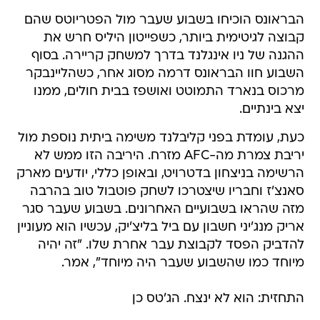
הבראונס הוכיחו בשבוע שעבר מול הפטריוטס שהם
קבוצה לגיטימית ביותר, כשפייטון היליס חרש את
ההגנה של ניו אינגלנד בדרך למשחק קריירה. בסוף
השבוע חוו הבראונס דרמה מסוג אחר, כשהליינבקר
מרכוס בנארד התמוטט ואושפז בבית חולים, ממנו
יצא בינתיים.
כעת, עומדת בפני קליבלנד משימה ביתית נוספת מול
יריבת צמרת מה-AFC מזרח. היריבה הזו ממש לא
הרשימה בניצחון בדטרויט, ובאופן כללי, יודעים מארק
סאנצ'ז וחבריו שיצטרכו לשחק פוטבול טוב בהרבה
מזה שהראו בשבועיים האחרונים. בשבוע שעבר סגר
אריק מנג'יני חשבון עם ביל בליצ'יק, עכשיו הוא מעוניין
להדביק הפסד לקבוצת עבר אחרת שלו. "זה יהיה
מיוחד כמו שהשבוע שעבר היה מיוחד", אמר.
התחזית: הוא לא ינצח. הג'טס כן