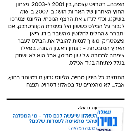
הציבה... דטרויט עצמה, בין 2001 ל-2003. ניצחון
החוץ האחרון של האריות הושג ב-2007 ב-7:16
בשיקגו, וכדי לגדוע את הרצף הנוכחי, הליונס יצטרכו
לגבור על הבילס כששון היל בעמדת הקוורטרבק, אם
יתברר שהחלים לחלוטין מהשבר בידו. ריאן
פיצפטריק ימשיך לנסות להוביל את הבילס לעבר
הארץ המובטחת - ניצחון ראשון העונה. בפאלו
ציפתה לבכורה של שון מרימן, אבל הוא לא ישחק
בגלל מתיחה בגיד אכילס.
התחזית: כל היגיון מחייב, הליונס גרועים במיוחד בחוץ,
אבל... לא מהמרים על בפאלו! דטרויט תנצח
עוד בוואלה
השאלון שיעשה לכם סדר - מי המפלגה
שהכי מתאימה לעמדות שלכם?
לכתבה המלאה