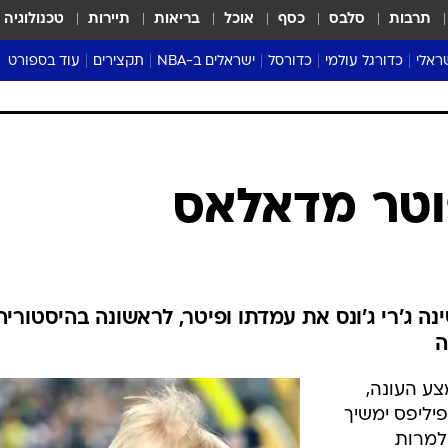
תרבות
סלבס
כסף
אוכל
בריאות
תיירות
טכנולוגיה
ראלי
כדורגל עולמי
כדורסל
ישראלים ב-NBA
תקצירים
עוד בספורט
ליגה אנגלית
ליגת העל
דני אבדיה
מונדיאל 2026
 העל
ליגה ספרדית
דאבל דריבל
NBA
נה
ליגה איטלקית
יורוליג וכדורסל אירופי
טבלאות
ו
ליגה גרמנית
ליגה לאומית
פודקאסטים
פוטר מדאלאס
ליגה צרפתית
נבחרות ישראל בכדורסל
מסכמים מחזור
שראל
ליגת האלופות
כדורסל נשים
אבא של שבת
ית
הליגה האירופית
מעל הטבעת
דרום אמריקה
סערה בממלכה
4 לגרין ביי, שינה ג'רי ג'ונס את עמדתו ופיטר, לראשונה בהיסטוריה
טניס
ה
טראש טוק
צע העונה,
ספורט אמריקא
פיליפס ימשיך
פוקר
למרות