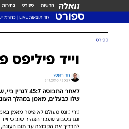
חדשות
ספורט
בחירות
ספורט
לוח תוצאות LIVE
כדורגל יש
ליגת העל Winner
סטט' ליגת
ספורט
גביע המדי
גביע הטוט
וייד פיליפס 
שגרירים
נבחרות י
דוד רוזנטל
ליגה לאומ
8.11.2010 / 20:27
ליגה א'
לאחר התבוסה 5:7
שלו כבעלים, מאמן במהלך העונ
ג'רי ג'ונס מעולם לא פיטר מאמן באמ
וגם בשבוע שעבר הצהיר שוב כי וייד 
להדריך את הקבוצה עד תום העונה, 