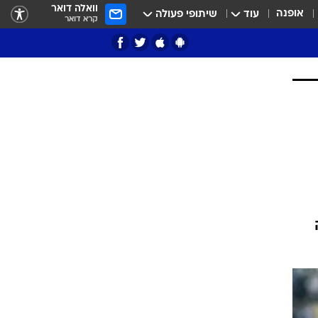
וואלה דואר
אופנה
עוד
שיתופי פעולה
קרא דואר
ציון 3
דאבל דריבל
י