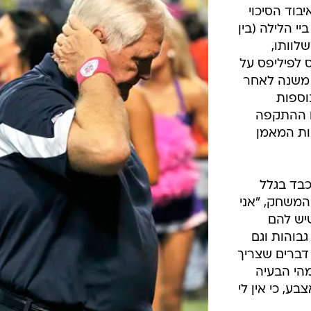
ענפים נוספים
וד הסיכוי
לוח שידורים
שהתבוסה 45:7 לגרין ביי הלילה (בין
 אותו משלוותו,
החידה של ספור
ס לפיליפס על
ארכיון מדורים
 משנה לאחר
כתבו לנו
וספות
ם ההתקפה
יות המאמן
כבד בגלל
המשחק, "אני
יש להם
גבוהות וגם
 דברים שצריך
מהי הבעיה
ע, כי אין לי