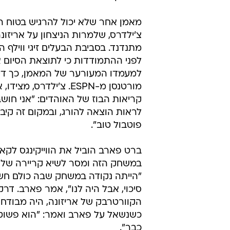
מאמן אחר שלא יכול להרגיש בטוח ה
מתנדנד. בסביבת הבעלים זיגי ווילף ה
לפני ההתמודדות כי לתוצאת הסיום א
למעמדו המעורער של המאמן, כך דיו
מורטנסן מ-ESPN. צ'ילדרס, מצ
קריאות הבוז של האוהדים: "אני חוש
לראות הוצאה להורג, ובמקום זה קיב
פוטבול טוב".
ברט פארב הוביל את הווייקינגס לקא
"הייתה נקודה במשחק שבה כולם חשב
סיכוי, אבל היה לנו", אמר פארב. דרק
הקוורטרבק של אריזונה, היה מבודח 
כשנשאל על פארב ואמר: "הוא פשוט
כבר".