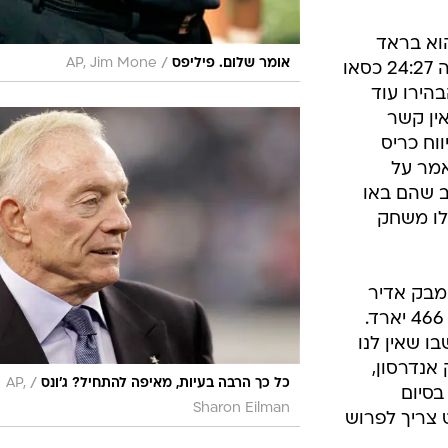
וא בראד
/
אומר שלום. פיליפס
AP, Jim Mone
צ'ילדרס, שלמרות הניצחון על אריזונה 24:27 כסאו
בהירו עוד
ין קשר
וח כריס
ידו, אמר על
ב שהם באו
לו משחק
מבק אדיר
במשחק הזה ומסר לשיא קריירה של 466 יארד.
ו שאין לנו
 אנדרסון,
/
כל כך הרבה בעיות, מאיפה להתחיל? ג'ונס
AP,
בסיום
Sharon Eilman
 צריך לפרוש