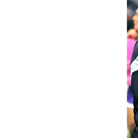
ט1
מחוץ לקווים
4-4-2
משרד החוץ
רץ על הקווים
ספורט בחקירה
סוגרים שנה
מונדיאל 2014
בראש ובראשונה
אליפות אפריקה 2015
יורו צעירות 2013
לונדון 2012
יורו 2012