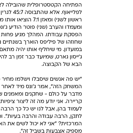
הפתיחה הקטסטרופלית שהובילה לאיב
לפלייאוף. אלא 
ראשון לשני) ומאזן 7:1 הוציאו
ומעמדו והערב (שני) פוטר הודיע ג'ונ
הפסקת עבודתו. המהלך מגיע פחות
שחוזהו של פיליפס הוארך בשנתיים נ
במועדון. מי שיחליף אותו יהיה מתא
ג'ייסון גארט, שמיועד כבר זמן רב לה
הבא של הקבוצה.
"יש פה אנשים שיסבלו וישלמו מחיר 
המשחק הזה", אמר ג'ונס מיד לאחר 
מדבר על כולם - שחקנים ומאמנים ש
קריירה. אני יודע מה זה ליצור ציפיות 
לעמוד בהן, אבל לנו יש כל כך הרבה
לתקן, הרבה עבודה והרבה בעיות". ו
המרכזית? "אני לא יכול לשים את האצב
מספיק אצבעות בשביל זה".