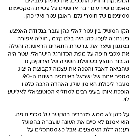
המפונקת ורוויית התככים. את שתיהן מובילים
מאמנים שיודעים דבר או שניים על עשיית המקסימום
ממינימום של חומרי גלם, ראובן עטר ואלי כהן.
הקו המשיק בין עטר לאלי כהן עובר בנקודת האמצע
בין נתניה לעכו. כהן היה בלם קדמי, חוליה אפורה
במנגנון שיצר את שרשרת התארים הראשונה והעלה
את מכבי חיפה על מפת הכדורגל הישראלי. עטר היה
הגיבור הנוצץ בשושלת השנייה של הירוקים, זו
שהביאה דאבל והפכה את עצמה לקבוצת הייצוג
מספר אחת של ישראל באירופה בשנות ה-90.
מעבר ליכולת האימון שלו, האהדה הרבה כלפיו
הופכת אותו בעיני רבים למחליף הפוטנציאלי לאלישע
לוי.
על כהן לא ממש מדברים בהקשר של מכבי חיפה.
הוא אמנם לא סיים את העונה שעברה בהפועל
רעננה דלת האמצעים, אבל כשמסתכלים על