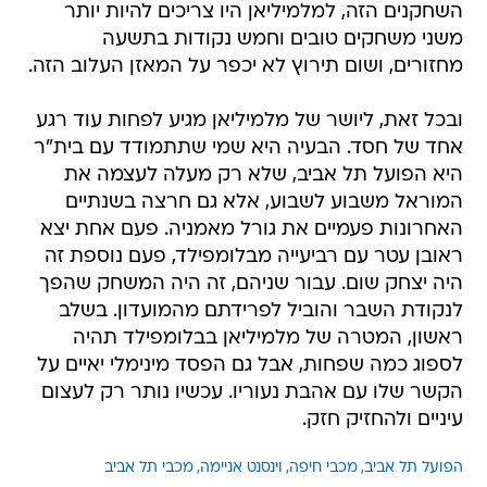
השחקנים הזה, למלמיליאן היו צריכים להיות יותר
משני משחקים טובים וחמש נקודות בתשעה
מחזורים, ושום תירוץ לא יכפר על המאזן העלוב הזה.
ובכל זאת, ליושר של מלמיליאן מגיע לפחות עוד רגע
אחד של חסד. הבעיה היא שמי שתתמודד עם בית"ר
היא הפועל תל אביב, שלא רק מעלה לעצמה את
המוראל משבוע לשבוע, אלא גם חרצה בשנתיים
האחרונות פעמיים את גורל מאמניה. פעם אחת יצא
ראובן עטר עם רביעייה מבלומפילד, פעם נוספת זה
היה יצחק שום. עבור שניהם, זה היה המשחק שהפך
לנקודת השבר והוביל לפרידתם מהמועדון. בשלב
ראשון, המטרה של מלמיליאן בבלומפילד תהיה
לספוג כמה שפחות, אבל גם הפסד מינימלי יאיים על
הקשר שלו עם אהבת נעוריו. עכשיו נותר רק לעצום
עיניים ולהחזיק חזק.
הפועל תל אביב
מכבי חיפה
וינסנט אניימה
מכבי תל אביב