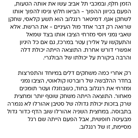
הזמן חלף, ובמכבי תל אביב עשו את אותה הטעות,
הפעם בכיוון ההפוך - הביאו חלוץ וניסו להפוך אותו
לשחקן אגף. דמיטאר רנגלוב הוא תשע קלאסי, שחקן
שרואה רק דבר אחד מול העיניים - את הרשת. אלא
שאבי נמני ויוסי מזרחי הציבו אותו בצד שמאל
והתעקשו על אלירן עטר במרכז, גם אם כל היגיון
אפשרי דורש אחרת. התוצאה הייתה יכולת דלה
והרבה ביקורת על יכולתו של הבולגרי.
רק אחרי כמה משחקים דלים במיוחד והתפרצות
בחדר ההלבשה של רוברטו קולאוטי, הציבו נמני
ומזרחי את רנגלוב בחוד, כשבוזגלו ועטר תומכים
מאחור. התוצאה הייתה משחק שוטף יותר ומחצית
שרק בזכות יכולת גדולה של סטיבן אהורלו לא נגמרה
בתבוסה. במחצית השניה אהורלו שוב הדף כדור גדול
מבעיטה חופשית, אבל הפעם הייתה שם רגל
מסיימת, זו של רנגלוב.