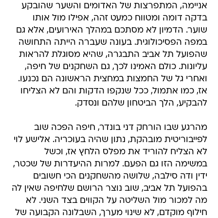
אניימה, המתפרצות של האדומים והשער שהובקע
בדקה דומה ומטווח כמעט זהה, אפילו מול אותו
שוער. הדמיון לא מסתכם במהלך האירועים, אלא גם
במפה הפסיכולוגית. בעונה שעברה הייתה התחושה
שהפועל תל אביב התבגרה, שהיא מסוגלת להראות
עליונות. כולם האמינו לכך, גם השחקנים של חיפה,
ואחרי גל של החמצות במחצית הראשונה הם נכנעו.
אז, כמו אתמול, ככל שנקפו הדקות והם לא הצליחו
להבקיע, הלך הביטחון שלהם ונסדק.
מהרגע שבו הורחק דני בונדר, חיפה הפכה שוב
לפייבוריטית מובהקת, נתון שהיה בעוכריה. אלישע לוי
לא הצליח להוריד את מפלס הלחץ אז, וכשל
במשימה הזו גם הפעם. למרות ההיעדרות של שכטר,
ידין ודה סילבה, שלושה מהשחקנים הכי חשובים
בהפועל תל אביב, שוב נוצר הרושם שלחיפה שאין לה
מה למכור מול השליטה על הקווים בצד השני. לא
חילוף מוקדם, לא שינוי מערך, השבלונה הקבועה של