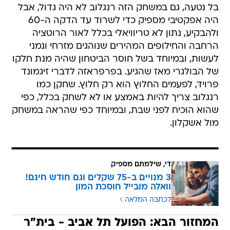
בל נטעה, גם במשחק הזה רנגלוב לא היה גדול, אבל
היה אפקטיבי מספיק כדי לשרוד עד הדקה ה-60
ולהבקיע, נתון לא טריוויאלי בכלל לאור הרוטציה
הרחבה והחילופים המהירים שנוהגים מזרחי ונמני
לעשות, ובמיוחד בשל חוסר הביטחון שהיה מנת חלקו
של הבולגרי מאז שהגיע. בפרפראזה לדברי זיגמונד
פרויד, לפעמים החלוץ הוא רק חלוץ. שחקן כמו
רנגלוב צריך להיות באמצע או לא לשחק בכלל, כפי
שהוא הוכיח לפני שבת, ובמיוחד כפי שהראה במשחק
מול אשקלון.
די, שילמתם מספיק
3 מנויים ב-75 שקלים וגם חודש חינם!
וואלה מובייל חוסכת המון
לכתבה המלאה
המחזור הבא: הפועל תל אביב - בית"ר