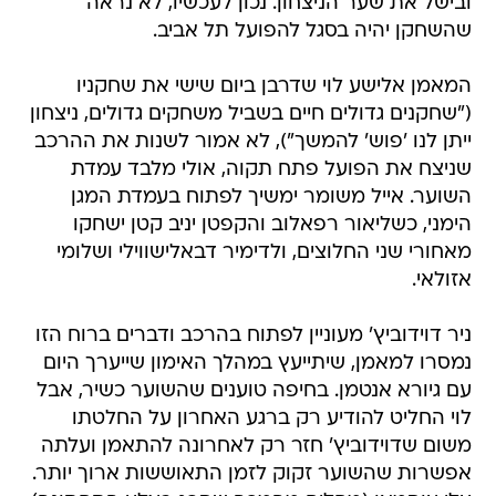
ובישל את שער הניצחון. נכון לעכשיו, לא נראה
שהשחקן יהיה בסגל להפועל תל אביב.
המאמן אלישע לוי שדרבן ביום שישי את שחקניו
("שחקנים גדולים חיים בשביל משחקים גדולים, ניצחון
ייתן לנו 'פוש' להמשך"), לא אמור לשנות את ההרכב
שניצח את הפועל פתח תקוה, אולי מלבד עמדת
השוער. אייל משומר ימשיך לפתוח בעמדת המגן
הימני, כשליאור רפאלוב והקפטן יניב קטן ישחקו
מאחורי שני החלוצים, ולדימיר דבאלישווילי ושלומי
אזולאי.
ניר דוידוביץ' מעוניין לפתוח בהרכב ודברים ברוח הזו
נמסרו למאמן, שיתייעץ במהלך האימון שייערך היום
עם גיורא אנטמן. בחיפה טוענים שהשוער כשיר, אבל
לוי החליט להודיע רק ברגע האחרון על החלטתו
משום שדוידוביץ' חזר רק לאחרונה להתאמן ועלתה
אפשרות שהשוער זקוק לזמן התאוששות ארוך יותר.