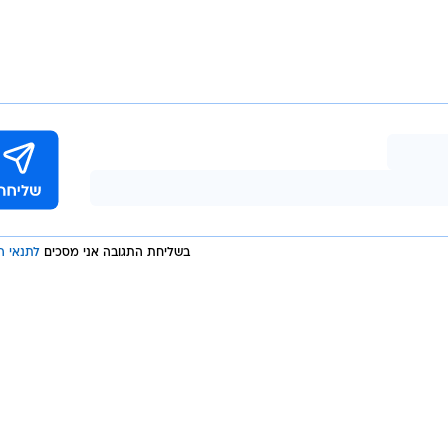
ורי אוזן, מוראד מגמאדוב, ג'ו ביזרה, קובי גנון, יוסי אופיר
(דובב גבאי, 78), סבסטיאן סנסוני (נבוישה מרינקוביץ', 61), מיכאל זנדברג 
 ורד, סביטי ליפנייה, גולן חרמון, אייל טרטצקי, אושרי ר
(עידן ויצמן, 65), יוסי דורה, גל אראל (עודד אלקיים, 85), רן אבוקרט (אמ