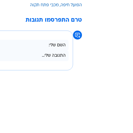
הרכב מכבי פתח תקוה: רובי לבקוביץ'; א
(הורחק, 86), עומר גולן, עומר דמארי.
הרכב הפועל חיפה: טברטקו קאלה, עומר
בן בסט.
הפועל חיפה
מכבי פתח תקוה
טרם התפרסמו תגובות