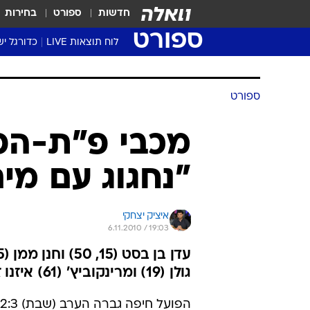
חדשות
ספורט
בחירות
ספורט
לוח תוצאות LIVE
כדורגל יש
ליגת העל Winner
סטט' ליגת
גביע המדי
גביע הטוט
שגרירים
נבחרות י
ליגה לאומ
ליגה א'
ספורט