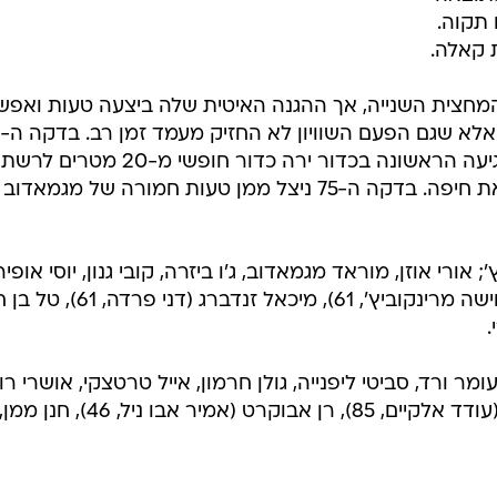
ף: "יש ימים
ותם ימים.
מנצחים את
 אבל ספגו
רצת בדקה ה-15. חנן ממן התנהל
 שהרשית.
/
שם את הצרות בצד. בן בסט
אדריאן הרבשטיין
כתוצאה
תקוה.
 קאלה.
חצית השנייה, אך ההגנה האיטית שלה ביצעה טעות ואפש
נכנס נבוישה מרינקוביץ' למשחק ובנגיעה הראשונה בכדור ירה כדור חופשי מ
דרשלר וקבע 2:2. נגמר? הצחקתם את חיפה. בדקה ה-75 ניצל ממן טעות חמורה של מגמאדוב