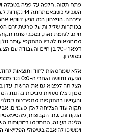
"נחגוג עם מי
איציק יצחקי
6.11.2010 / 19:03
גולן (19) ומרינקוביץ' (61) איזנו זמנית
פתח תקוה, חלפה על פניה בטבלה ו
יריבתה. הניצחון הזה הגיע דווקא אח
בכותרות שליליות על פרשת זרם המ
חיים. לעומת זאת, במכבי פתח תקוה 
ממחמאות לטריו ההתקפי עומר גולן
דמארי-טל בן חיים והעבודה עם הצע
במועדון.