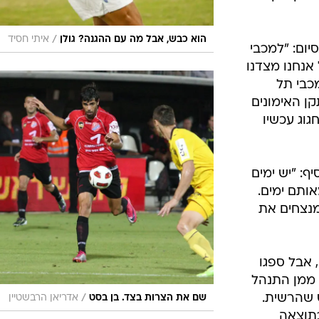
הפועל חיפה
0: נגד מכבי תל אביב,
בסט וחנן
ארחים
ת. פתח
ל נשארה ללא
ת שמציגה
יעי והשמיני
יון. והן
/
הוא כבש, אבל מה עם ההגנה? גולן
איתי חסיד
יום: "למכבי
אנחנו מצדנו
כבי תל
ן האימונים
גוג עכשיו