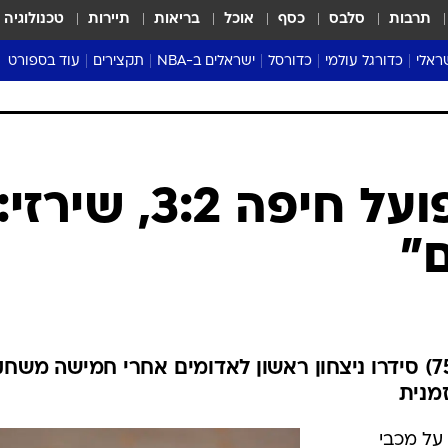
תרבות
סלבס
כסף
אוכל
בריאות
תיירות
טכנולוגיה
ראלי
כדורגל עולמי
כדורסל
ישראלים ב-NBA
תקצירים
עוד בספורט
ליגה אנגלית
ליגת העל
דני אבדיה
מונדיאל 2026
 העל
ליגה ספרדית
דאבל דריבל
NBA
נה
ליגה איטלקית
יורוליג וכדורסל אירופי
טבלאות
ו
ליגה גרמנית
ליגה לאומית
פודקאסטים
ליגה צרפתית
נבחרות ישראל בכדורסל
מסכמים מחזור
שראל
ליגת האלופות
כדורסל נשים
אבא של שבת
ית
הליגה האירופית
מעל הטבעת
דרום אמריקה
סערה בממלכה
טניס
טראש טוק
ספורט אמריקא
מכבי פ"ת-הפועל חיפה 3:2, שירזי:
פוקר