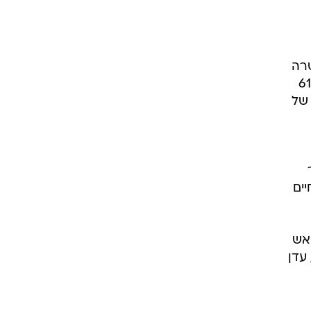
רה
לבן בסט להשלים צמד בדקה ה-50. אלא שגם הפעם השוויון לא החזיק מעמד זמן רב. בדקה ה-61
-20 מטרים לרשת של