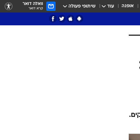
וואלה דואר
אופנה
עוד
שיתופי פעולה
קרא דואר
ציון 3
דאבל דריבל
י