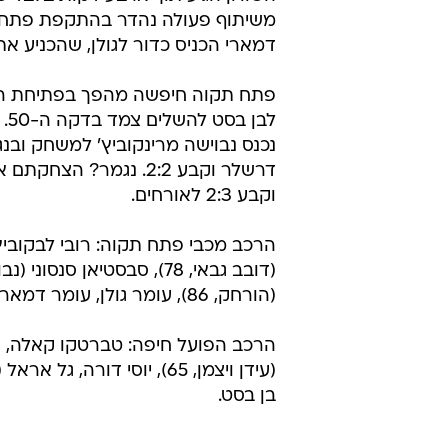
מאמן מכבי פתח תקוה פרדי דוד הוסי
בכדורגל שכלום לא הולך, וזה אחד מא
ימים כאלה צריך לעבור ולחשוב איך 
המשחק הבא".
המארחים היו מסוכנים יותר בפתיחה,
בהתקפה מתפ
באגף השמאלי ומצא את עדן בן בסט
השוויון הגיע תוך ארבע דקות בלבד 
משיתוף פעולה נהדר בהתקפת פתח 
דמארי הכניס כדור לגולן, שהכניע את
פתח תקוה חיפשה מהפך בפתיחת המ
וקבע 2:3 לאורחים.