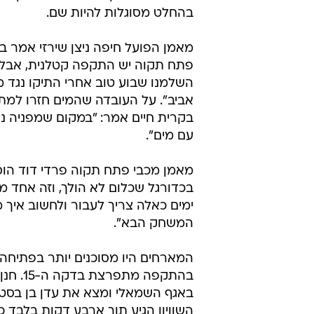
אלא שמחמאות לחוד ותוצאות לחוד. 
הגיעה נחושה ואחרי ה-0
הצליחה למצוא גם את הרשת. עדן בן 
ממן ניצלו טעויות מביכות בהגנת המ
והענישו בהתקפות מתפרצות קטלניו
תקוה עוד הצליחה לאזן פעמיים, אב
הנקודות. שתי הקבוצות, מהסימפטיו
הליגה העונה, התמקמו במקומות השב
וימשיכו להיאבק בשיפולי הפלייאוף העל
בהחלט מסוגלות להיות שם.
מאמן הפועל חיפה ניצן שירזי אמר בס
פתח תקוה יש התקפה קטלנית, אבל 
השלמנו שבוע טוב אחרי התיקו נגד מ
אביב". על העובדה שהמים חזרו למתק
בקרית חיים אמר: "במקום שמפניה נח
עם מים".