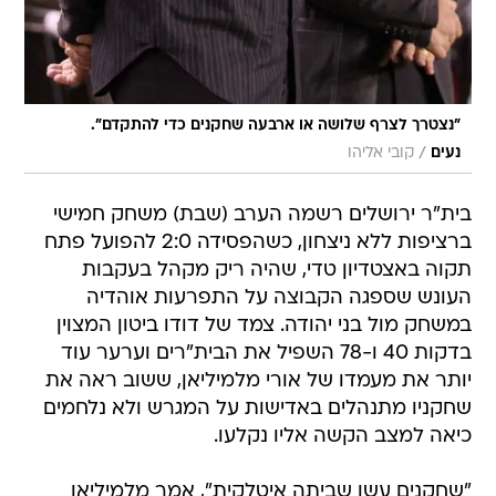
"נצטרך לצרף שלושה או ארבעה שחקנים כדי להתקדם".
/
נעים
קובי אליהו
בית"ר ירושלים רשמה הערב (שבת) משחק חמישי
ברציפות ללא ניצחון, כשהפסידה 2:0 להפועל פתח
תקוה באצטדיון טדי, שהיה ריק מקהל בעקבות
העונש שספגה הקבוצה על התפרעות אוהדיה
במשחק מול בני יהודה. צמד של דודו ביטון המצוין
בדקות 40 ו-78 השפיל את הבית"רים וערער עוד
יותר את מעמדו של אורי מלמיליאן, ששוב ראה את
שחקניו מתנהלים באדישות על המגרש ולא נלחמים
כיאה למצב הקשה אליו נקלעו.
"שחקנים עשו שביתה איטלקית", אמר מלמיליאן