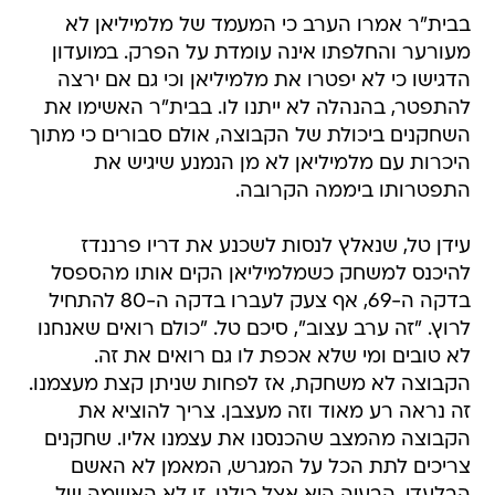
בבית"ר אמרו הערב כי המעמד של מלמיליאן לא
מעורער והחלפתו אינה עומדת על הפרק. במועדון
הדגישו כי לא יפטרו את מלמיליאן וכי גם אם ירצה
להתפטר, בהנהלה לא ייתנו לו. בבית"ר האשימו את
השחקנים ביכולת של הקבוצה, אולם סבורים כי מתוך
היכרות עם מלמיליאן לא מן הנמנע שיגיש את
התפטרותו ביממה הקרובה.
עידן טל, שנאלץ לנסות לשכנע את דריו פרננדז
להיכנס למשחק כשמלמיליאן הקים אותו מהספסל
בדקה ה-69, אף צעק לעברו בדקה ה-80 להתחיל
לרוץ. "זה ערב עצוב", סיכם טל. "כולם רואים שאנחנו
לא טובים ומי שלא אכפת לו גם רואים את זה.
הקבוצה לא משחקת, אז לפחות שניתן קצת מעצמנו.
זה נראה רע מאוד וזה מעצבן. צריך להוציא את
הקבוצה מהמצב שהכנסנו את עצמנו אליו. שחקנים
צריכים לתת הכל על המגרש, המאמן לא האשם