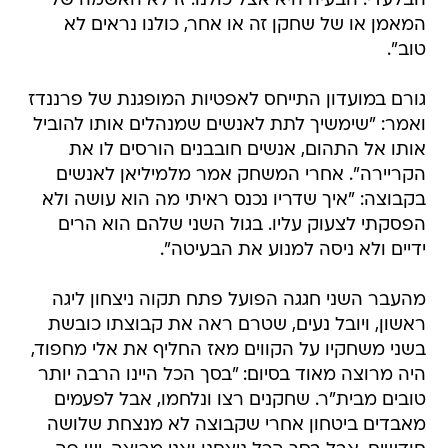
הבלעדי. הבעיה היא אצל כולנו. זו לא האשמה של
המאמן או של שחקן זה או אחר, כולנו נראים לא
טוב".
גורם במועדון התייחס לאפטיות המופגנת של פרננדז
ואמר: "שימשיך לתת לאנשים שמנהלים אותו להוביל
אותו אל התהום, אנשים חובבנים הורסים לו את
הקריירה". אחרי המשחק אמר מלמיליאן לאנשים
בקבוצה: "איך שדריו נכנס ראיתי מה הוא עושה ולא
הפסקתי לצעוק עליו. בגול השני שלהם הוא הרים
ידיים ולא ניסה למנוע את הבעיטה".
מהעבר השני חגגה הפועל פתח תקוה ניצחון ליגה
ראשון, ויובל נעים, שטרם ראה את קבוצתו כובשת
בשני משחקיו על הקווים מאז החליף את אלי מחפוד,
היה מרוצה מאוד בסיום: "בסך הכל היינו הרבה יותר
טובים מבית"ר. שחקנים רצו ונלחמו, אבל לפעמים
מאבדים ביטחון אחרי שקבוצה לא מנצחת שלושה