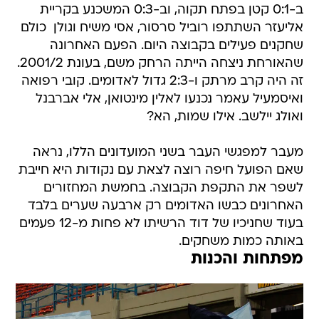
ב-0:1 קטן בפתח תקוה, וב-0:3 המשכנע בקריית
אליעזר השתתפו רוביל סרסור, אסי משיח וגולן  כולם
שחקנים פעילים בקבוצה היום. הפעם האחרונה
שהאורחת ניצחה הייתה הרחק משם, בעונת 2001/2.
זה היה קרב מרתק ו-2:3 גדול לאדומים. קובי רפואה
ואיסמעיל עאמר נכנעו לאלין מינטואן, אלי אברבנל
ואולג יילשב. אילו שמות, הא?
מעבר למפגשי העבר בשני המועדונים הללו, נראה
שאם הפועל חיפה רוצה לצאת עם נקודות היא חייבת
לשפר את התקפת הקבוצה. בחמשת המחזורים
האחרונים כבשו האדומים רק ארבעה שערים בלבד
בעוד שחניכיו של דוד הרשיתו לא פחות מ-12 פעמים
באותה כמות משחקים.
מפתחות והכנות