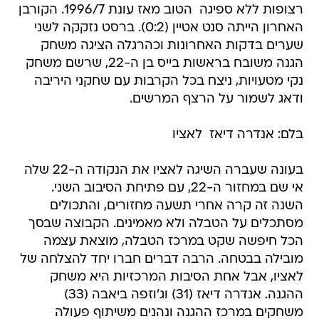
רצופות ללא ספיגה  הטוב מאז עונת 1996/7. הקורבן
האחרון הייתה סנט אטיין (0:2). ברסט נזקקה לשני
שערים בדקות האחרונות וכהרגלה הציגה משחק
הגנה משובח בראשות בייס בן ה-22, שרשם משחק
נקי מטעויות, ניצח בכל הקרבות עם שחקני היריבה
ודאג לשמור על הרצף המרשים.
בלם: אנדרה דיאז  לאציו
בעונה שעברה השיגה לאציו את הנקודה ה-22 שלה
אי שם במחזור ה-22, עם פתיחת הסיבוב השני.
השנה זה קרה אחרי תשעה מחזורים, והתכולים
מסתכלים על הטבלה ולא מאמינים. הקבוצה שבסך
הכל חיפשה שקט במרכז הטבלה, מוצאת עצמה
מובילה בבטחה. הרבה דברים חברו יחד להצלחה של
לאציו, אבל אחת הסיבות המרכזיות היא משחק
ההגנה. אנדרה דיאז (31) וג'וזפה ביאבה (33)
משחקים במרכז ההגנה ונהנים משיתוף פעולה