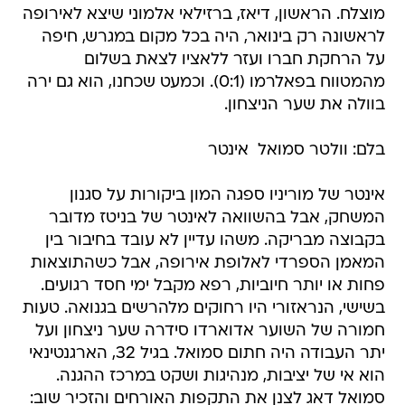
מוצלח. הראשון, דיאז, ברזילאי אלמוני שיצא לאירופה
לראשונה רק בינואר, היה בכל מקום במגרש, חיפה
על הרחקת חברו ועזר ללאציו לצאת בשלום
מהמטווח בפאלרמו (0:1). וכמעט שכחנו, הוא גם ירה
בוולה את שער הניצחון.
בלם: וולטר סמואל  אינטר
אינטר של מוריניו ספגה המון ביקורות על סגנון
המשחק, אבל בהשוואה לאינטר של בניטז מדובר
בקבוצה מבריקה. משהו עדיין לא עובד בחיבור בין
המאמן הספרדי לאלופת אירופה, אבל כשהתוצאות
פחות או יותר חיוביות, רפא מקבל ימי חסד רגועים.
בשישי, הנראזורי היו רחוקים מלהרשים בגנואה. טעות
חמורה של השוער אדוארדו סידרה שער ניצחון ועל
יתר העבודה היה חתום סמואל. בגיל 32, הארגנטינאי
הוא אי של יציבות, מנהיגות ושקט במרכז ההגנה.
סמואל דאג לצנן את התקפות האורחים והזכיר שוב: