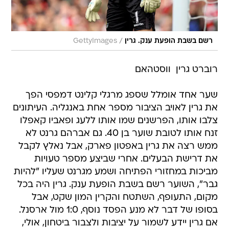
/
רשם בשבת הופעת ענק. גרין
GettyImages
רוברט גרין  ווסטהאם
שער אחד אומלל שספג מרגלי קלינט דמפסי הפך
את גרין לאויב הציבור מספר אחת באנגליה. העיתונים
צלבו אותו, הפרשנים שמו אותו ללעג ופאביו קאפלו
זנח אותו לטובת שוער בן 40. גם אברהם גרנט לא
ממש רצה את גרין באפטון פארק, אבל נאלץ לקבל
את דרישת הבעלים. אחרי שביצע מספר טעויות
מביכות במחזורי הפתיחה ושמע מגרנט שעליו "להיות
גבר", השוער רשם בשבת הופעת ענק. גרין היה בכל
מקום, התעופף, השתטח והקרין המון שקט, אבל
בסופו של דבר לא מנע הפסד נוסף, 1:0 מול ארסנל.
אם גרין יידע לשמור על יציבות ולצבור ביטחון, אולי,