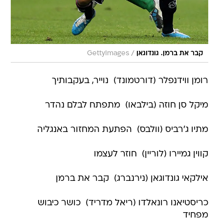
/
קבר את ברמן. גונדוגאן
GettyImages
רומן ווידנפלר (דורטמונד)  נוייר, בעקבותיך
מיקל סן חוזה (בילבאו)  מתפתח לבלם נהדר
מתיו ג'רביס (וולבס)  הפתעת המחזור באנגליה
קווין גמיירו (לוריין)  חוזר לעצמו
אילקאי גונדוגאן (נירנברג)  קבר את ברמן
כריסטיאנו רונאלדו (ריאל מדריד)  כושר כיבוש
מפחיד