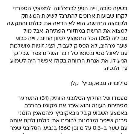
בשעה טובה, וייה הגיע לברצלונה. למפציץ הספרדי
לקחו שבועות ארוכים להתרגל לשיטת המשחק
ולקבוצה החדשה. הוא לא הראה את יכולתו והתקשה
למצוא את הרשת במחזורי הפתיחה, אבל מול
סביליה (0:5) הכל התפוצץ לכיוון החיובי. וייה כבש
שער מרהיב, לא הפסיק לעבוד, הציג זוגיות מושלמת
עם לאונל מסי ובסופו של דבר השלים צמד שכל כך
הגיע לו. את אנחת הרווחה בקולו אפשר היה לשמוע
עד ולנסיה.
מיליבוייה נובאקוביץ'  קלן
מעמדו של החלוץ הסלובני הוותיק (31) התערער
מפתיחת העונה והוא איבד את מקומו בהרכב.
באמצע השבוע קיבל נובאקוביץ' מהמאמן הזמני
פרנק שייפר הזדמנות להוכיח את יכולתו ולקח אותה
עם שער ב-0:3 על מינכן 1860 בגביע. הסלובני שמר