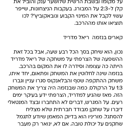
על מקומו ובשבת הרשית שלושער ענק והוביל את
קלן ל-2:3 על המבורג. בעקבות הניצחונות, שייפר
עשוי לקבל את המינוי הקבוע ונובאקוביץ'? לכו
תוציאו אותו מההרכב.
קארים בנזמה  ריאל מדריד
נכון, הוא שיחק בסך הכל רבע שעה, אבל בכל זאת
ההשפעה של הצרפתי על משחקה של ריאל מדריד
הייתה כה עצומה וסידרה לו את המקום בהרכב.
בנזמה שינה לחלוטין את המשחק ופתאום, יחד איתו,
משחק ההתקפה שטף והבלאנקוס סגרו עניין וגברו
1:3 על הרקולס. כמה שבנזמה היה צריך את המשחק
הזה. מאז שהגיע למדריד, הצרפתי ידע בעיקר ימים
רעים. על המגרש, דברים לא התחברו ובצד המנטאלי
דיברו על שחקן מבודד חברתית שלא מצליח
להסתגל. מוריניו הוא בדיוק המאמן שיודע לתגמל
שחקנים על יכולת טובה. אם לא, ינואר רק מעבר