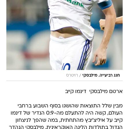
/
חגג רביעייה. מילבסקי
רויטרס
ארטם מילבסקי  דינמו קייב
מבין שלל התוצאות שהושגו בסוף השבוע ברחבי
העולם, קשה היה להתעלם מה-0:9 הנדיר של דינמו
קייב על איליצ'יבץ מהתחתית, במה שהפך לניצחון
הגדול בתולדות הליגה האוקראינית. מילבסקי הנהדר