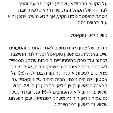
על הקשר הברזילאי, שהגיע בקור תרועה והפך
לבדיחה של הקהל והתקשורת האיטלקית. יובה
ניסתה להיפטר ממנו הקיץ, אך ללא הועיל. ייתכן והיא
עוד תרוויח מזה.
קווין נולאן  ניוקאסל
הדרבי של צפון מזרח נחשב לאחד החמים והטעונים
שיש באנגליה, ובראשון ניוקאסל וסנדרלנד התייצבו
לכתוב עוד פרק בהיסטוריית היריבות שלהן. המגפייז
לא הסבו נחת לאוהדים במשחקי הבית, אבל כשהם
מחליטים לעשות את זה  זה קורה בגדול. ה-0:6 על
אסטון וילה היה ניצחון הבית היחיד של ניוקאסל עד
ההצגה בראשון. קווין נולאן, הקפטן בן ה-28, כבש
שלושער והוביל את העורבים ל-1:5 ענק ובלתי נשכח.
גם עבור נולאן היה זה משחק לפנתיאון, שכן הוא חגג
שלושער ראשון בפרמיירליג.