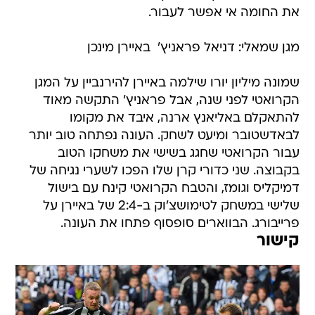
את החומה אי אפשר לעבור.
מגן שמאלי: דניאל פראניץ'  באיירן מינכן
שמונה מיליון יורו שילמה באיירן להירנביין על המגן
הקרואטי לפני שנה, אבל פראניץ' התקשה מאוד
להתאקלם באליאנץ ארנה, איבד את מקומו
לבאדשטובר ומיעט לשחק. העונה נפתחה טוב יותר
עבור הקרואטי שחגג בשישי את משחקו הטוב
בקבוצה. שני כדורי קרן שלו הפכו לשערי נגיחה של
דמיקליס וגומז, והטבח הקרואטי קינח עם בישול
שלישי במשחק לטימושצ'וק ב-2:4 של באיירן על
פרייבורג. הבווארים סופסוף פתחו את העונה.
קישור