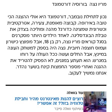
מריו גצה  בורוסיה דורטמונד
נכון לתחילת נובמבר, דורטמונד היא אולי ההצגה הכי
טובה באירופה. קבוצה מאומנת, צעירה, אטרקטיבית
וכשרונית שמציגה כדורגל מהנה ומוליכה בצדק את
טבלת הבונדסליגה. לאחד הילדים היותר מסקרנים
בסגל קוראים מריו גצה, רק בן 18, אבל מפוצץ כישרון
ועמוס חוצפה חיובית. גצה היה בספק למשחק העונה
במיינץ, אבל החלים ועשה ככל העולה על רוחו
במגרש. הוא תעתע במגנים, לא הפסיק להטריד את
ההגנה ואחרי מספר החמצות קינח בשער נהדר.
אנחנו נמשיך לעקוב.
עוד בוואלה
רוצים להנות מאינטרנט מהיר וחבילת
טלווזיה בזול? זה אפשרי!
בשיתוף וואלה פייבר