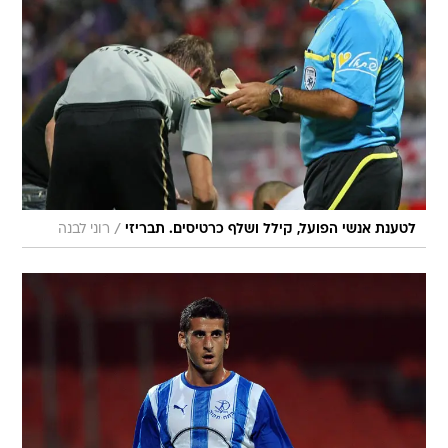
/
לטענת אנשי הפועל, קילל ושלף כרטיסים. תבריזי
רוני לבנה