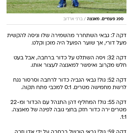
/
ספג פעמיים. מאנצה
ברני ארדוב
דקה 7: גבאי השתחרר מהשמירה שלו וניסה להקשית
מעל דורי, אך שוער הפועל היה מוכן וקלט.
דקה 32: ויסה השתלט על כדור ברחבה, אבל בעט
חלש מקרוב ואיפשר למאנצה לעצור אותו.
דקה 52: גול! גבאי הגביה כדור לרחבה וסרסור נגח
לרשת מחמישה מטרים. 0:1 למכבי פתח תקוה.
דקה 55: גול! המחליף דהן התנהל עם הכדור ומ-22
מטרים ירה כדור חזק בחצי גובה לפינה של מאנצה.
1:1.
דקה 59: גול! גבאי הוכשל ברחבה על ידי אדו וזכה