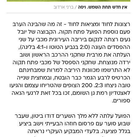
/
אין חדש תחת השמש. ויסה
ברני ארדוב
רצונות לחוד ומציאות לחוד - זה מה שהבינה הערב
פעם נוספת הפועל פתח תקוה. הקבוצה של יובל
נעים רצתה לנקום ביריבה העירונית מכבי על שני
ההפסדים העונה (2:0 בגביע הטוטו ו-4:1 בליגה),
העלתה את מרבית שחקני ההרכב הראשון ושוב
ירדה מנוצחת. שחקני הספסל של מכבי פתח תקוה
לא התרשמו מכוונות היריבה למרות שמבחינתם
הכרטיס לרבע הגמר כבר הובטח, ובמחצית שנייה
טובה ניצחו 2:3. 200 הצופים שהטריחו עצמם והגיעו
לאצטדיון רמת גן השומם, זכו בכל זאת לרגעי הנאה
ספורים.
הפועל עלתה ללא מלך השערים דודו ביטון, שעבר
שבוע סוער עם פרסום חוזהו הבעייתי וישב ביציע
בגלל פציעה. בלעדי המבקיע העיקרי נראתה