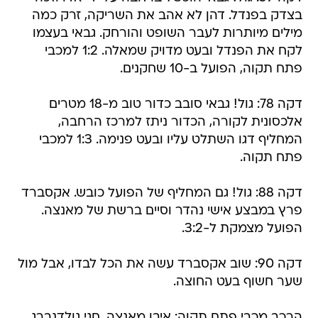
בצדק בפנדל. דהן לא אהב את השריקה, זרק כמה
מילים מיותרות לעבר השופט והורחק. גבאי בעצמו
לקח את הפנדל ובעט מדויק שמאלה. 1:2 למכבי
פתח תקוה, הפועל ב-10 שחקנים.
דקה 78: גול! גבאי סובב כדור טוב מ-18 מטרים
אלכסונית לקורה, הכדור ניתז למרכז הרחבה,
המחליף דגו השתלט עליו ובעט פנימה. 1:3 למכבי
פתח תקוה.
דקה 88: גול! גם המחליף של הפועל כובש. אקסברד
פרץ במבצע אישי נהדר וסיים ברשת של מאנצה.
הפועל מצמקת ל-3:2.
דקה 90: שוב אקסברד עשה את הכל לבדו, אבל מול
שער חשוף בעט החוצה.
הרכב מכבי פתח תקוה: איבן מאנצה, חגי גולדנברג,