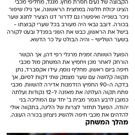
הקבוצה של נעים חסרת מחץ. מנגד, מחליפי מכבי
הציגו יכולת חלשה במחצית הראשונה, אך גילו שיפור
ניכר בשנייה ואיפשרו גם לדרור דגו הצעיר לחגוג שער
בכורה. דובב גבאי היה מעורב בכל שערי קבוצתו -
בישל את הראשון, כבש את השני בפנדל ובעט לקורה
בשער השלישי - והיה הבולט על כר הדשא.
הפועל השוותה זמנית מרגלי רפי דהן, אך הקשר
הורחק לאחר מכן ויחמיץ את המשחק מול מכבי
חיפה ביום ראשון. מחליף נוסף, עידו אקסברד, נתן
תקווה קלושה עם שער מצמק שתי דקות לסיום, אך
בדקה ה-90 החמיץ הזדמנות אדירה להשוות. מכבי
פתח תקוה העלתה את מאזנה ל-12 נקודות ועלתה
כמובן לרבע הגמר מבית ב' יחד עם המוליכה בני
יהודה. הפועל תחזור לצרות של הליגה, בתקווה אולי
להדהים את מכבי חיפה ולהשיג ניצחון בכורה העונה.
מהלך המשחק