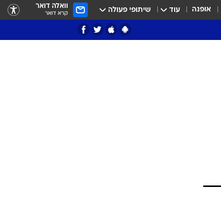
וואלה דואר
אופנה
עוד
שיתופי פעולה
קרא דואר
ציון 3
דאבל דריבל
י