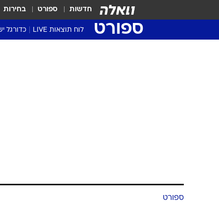
חדשות
ספורט
בחירות
ספורט
לוח תוצאות LIVE
כדורגל יש
ליגת העל Winner
סטט' ליגת
גביע המדי
גביע הטוט
שגרירים
נבחרות י
ליגה לאומ
ליגה א'
ספורט