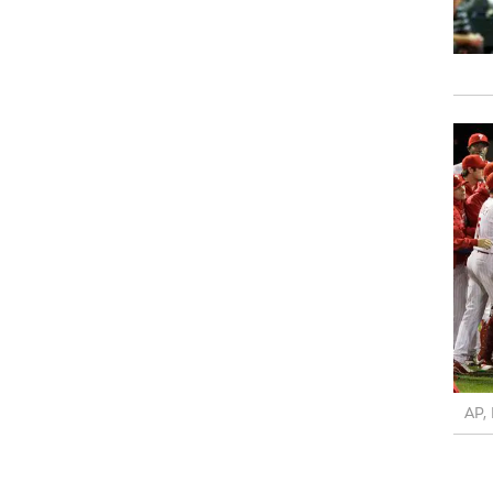
רוגבי וקריקט
גולף
ביליארד
תקצירים
AP,