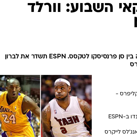
ענפים נוספים
י השבוע: וורלד
לוח שידורים
החידה של ספור
ארכיון מדורים
כתבו לנו
FOX ו-ESPN יעבירו את הסדרה בין סן פרנסיסקו לטקסס. ESPN תשדר את לברון
רס
 קליפרס -
 אנג'לס לייקרס