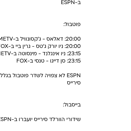
ב-ESPN
פוטבול:
20:00: דאלאס - ג'קסונוויל ב-METV
20:00: ניו יורק ג'טס - גרין ביי ב-FOX
23:15: ניו אינגלנד - מינסוטה ב-METV
23:15: סן דייגו - טנסי ב-FOX
ESPN לא צפויה לשדר פוטבול בגלל
סירייס
בייסבול:
שידורי הוורלד סירייס יועברו ב-ESPN וב-FOX