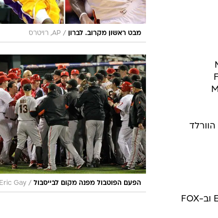
/
מבט ראשון מקרוב. לברון
AP, רויטרס
 הוורלד
/
הפעם הפוטבול מפנה מקום לבייסבול
 Eric Gay