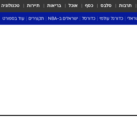
תרבות
סלבס
כסף
אוכל
בריאות
תיירות
טכנולוגיה
ראלי
כדורגל עולמי
כדורסל
ישראלים ב-NBA
תקצירים
עוד בספורט
ליגה אנגלית
ליגת העל
דני אבדיה
מונדיאל 2026
 העל
ליגה ספרדית
דאבל דריבל
NBA
נה
ליגה איטלקית
יורוליג וכדורסל אירופי
טבלאות
ו
ליגה גרמנית
ליגה לאומית
פודקאסטים
ליגה צרפתית
נבחרות ישראל בכדורסל
מסכמים מחזור
שראל
ליגת האלופות
כדורסל נשים
אבא של שבת
ית
הליגה האירופית
מעל הטבעת
דרום אמריקה
סערה בממלכה
טניס
טראש טוק
ספורט אמריקא
פוקר