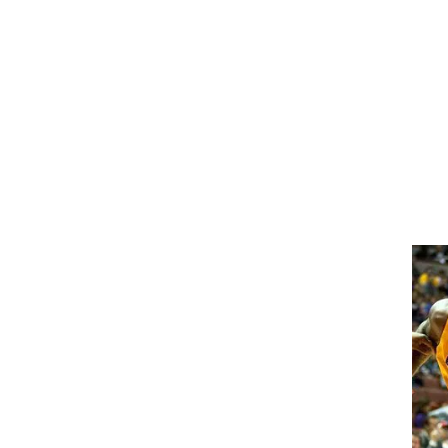
ט1
מחוץ לקווים
4-4-2
משרד החוץ
רץ על הקווים
ספורט בחקירה
סוגרים שנה
מונדיאל 2014
בראש ובראשונה
אליפות אפריקה 2015
יורו צעירות 2013
לונדון 2012
יורו 2012