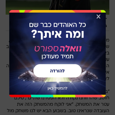
"היינו קצת לחוצים וחסרי מזל, אבל זה לגיטימי לקבוצה
/
במצבנו". שירזי
הראל אלימלך
מכבי נתניה והפועל חיפה נפרדו הערב (שבת) ב-1:1,
שבוודאי משאיר את שתיהן מסופקות למדי בהתחשב
באירועים על כר הדשא. בעוד שהחבורה של ראובן
עטר פתחה טוב יותר ואף עלתה ליתרון מוקדם,
הרחקה של מריאנו קפוראלה בשלהי המחצית השניה
אילצה אותה לרדת אחורה, מה שאיפשר לחיפאים
לאזן לחזור לאיזור הכרמל בטעם טוב.
"בהתאם לנסיבות שהתפתחו והאדום שקיבלנו, אני
חושב שהרווחנו נקודה ולא הפסדנו שתיים", סיכם
עטר את המשחק. "אני לוקח מהמשחק הזה את
העובדה שנראינו טוב. בשבוע הבא יש לנו משחק מול