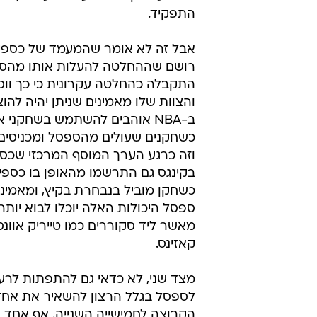
התפקיד.
אבל זה לא אומר שהמעמד של כספי 
רושם שההחלטה להעלות אותו מהס
התקבלה כהחלטה עקרונית כי כך וו
והצוות שלו מאמינים שניתן יהיה להוצ
ב-NBA אוהבים להשתמש בשחקני א
כשחקנים שעולים מהספסל ומכניסים 
וזה כרגע הערך המוסף המרכזי שכספ
בקינגס גם התרשמו מהאופן בו כספי
כשחקן מוביל בנבחרת בקיץ, ומאמינ
ספסל היכולות האלה יוכלו לבוא יותר ל
מאשר ליד סקוררים כמו טייריק אוונ
קאזינס.
מצד שני, לא כדאי גם להתפתות לרעי
לספסל בגלל הרצון להשאיר את אחד
הקבוצה לחמישייה השנייה. אף אחד ל