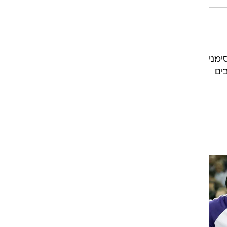
ימני
ים