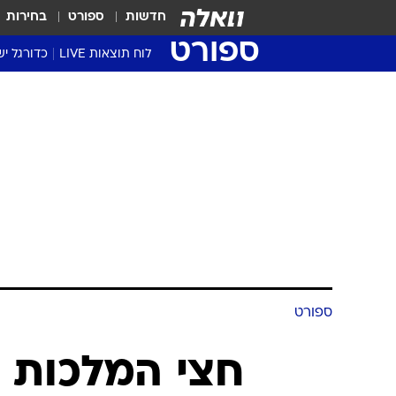
חדשות
ספורט
בחירות
ספורט
לוח תוצאות LIVE
כדורגל יש
ליגת העל Winner
סטט' ליגת
גביע המדי
גביע הטוט
שגרירים
נבחרות י
ליגה לאומ
ליגה א'
ספורט
חצי המלכות