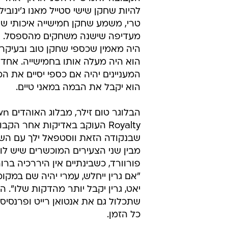
להיות שחקן שישי סטייל מאנו ג'ינובילי א
טרי, משמע שחקן חמישייה איכותי ש
מעדיפה שישנה משחקים מהספסל. א
היה מאמין שכספי שחקן טוב ובעיקר
הוא היה מעלה אותו בחמישייה. אחד
המעניינים יהיה אם כספי יסיים את 
הוא יקבל את הבמה במאני טיים.
הבלוגר טו
Royalty העוקב באדיקות אחר הקב
שבנקודה הזאת ווסטפאל ילך עם הש
מבין שני הצעירים המוכשרים שיש לו
פורוורד, כשבינתיים אין היררכיה ברור
"אם גרין ייחלש, עמרי יהיה שם במקומ
יאט, גרין יקבל יותר מהדקות שלו". ה
שתכלול גם את אנטואן רייט ופרנסיסק
כל הזמן.