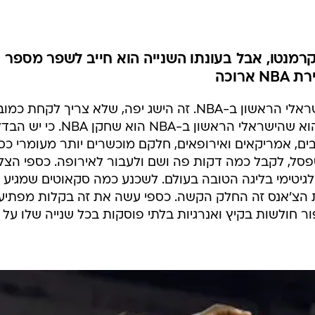
ענפים נוספים
לוח שידורים
החידה של ספור
רמנטו, אבל בעונתו השנייה הוא חייב לשפר מספר
ארכיון מדורים
רוכה
כתבו לנו
בקרוב תתחיל העונה השנייה של הישראלי הראשון ב-NBA. זה הישג יפה, שלא צריך לקחת כמו
מאליו. אבל ההישג המרשים באמת הוא שהישראלי הראשון ב-NBA הוא שח
ת ב-NBA ללהיות שחקן NBA. רבים, אמריקאים ואירופאים, חלקם מוכשרים יותר מעומרי כ
ל, לקבל כמה דקות פה ושם ולעבור לאירופה. כספי הצל
גיטימי בליגה הטובה בעולם. לשכנע כמה סקאוטים שמגיע 
ת הצ'אנס זה החלק הקשה. כספי עשה את זה בקלות מפתיע
ור חולשות בקיץ ואנרגיות בלתי פוסקות בכל שנייה שלו על