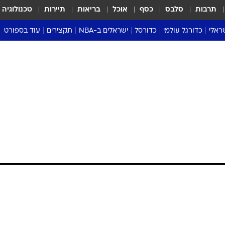
תרבות
סלבס
כסף
אוכל
בריאות
תיירות
טכנולוגיה
ראלי
כדורגל עולמי
כדורסל
ישראלים ב-NBA
תקצירים
עוד בספורט
ליגה אנגלית
ליגת העל
דני אבדיה
מונדיאל 2026
 העל
ליגה ספרדית
דאבל דריבל
NBA
נה
ליגה איטלקית
יורוליג וכדורסל אירופי
טבלאות
ו
ליגה גרמנית
ליגה לאומית
פודקאסטים
ליגה צרפתית
נבחרות ישראל בכדורסל
מסכמים מחזור
שראל
ליגת האלופות
כדורסל נשים
אבא של שבת
ית
הליגה האירופית
מעל הטבעת
דרום אמריקה
סערה בממלכה
טניס
טראש טוק
ספורט אמריקא
פוקר