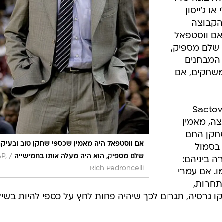
ו ג'ייסון
הקבוצה
ם ווסטפאל
 שלם מספיק,
 המבחנים
המשחקים, אם
ם זילר, מבלוג האוהדים Sactown
וצה, מאמין
חקן החם
אם ווסטפאל היה מאמין שכספי שחקן טוב ובעיקר
 בסמול
/
שלם מספיק, הוא היה מעלה אותו בחמישייה
AP,
ה ביניהם:
Rich Pedroncelli
ו. אם עמרי
תחרות,
ו גרסיה, תגרום לכך שיהיה פחות לחץ על כספי להיות בשיא