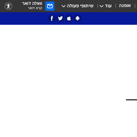
וואלה דואר
אופנה
עוד
שיתופי פעולה
קרא דואר
ציון 3
דאבל דריבל
י