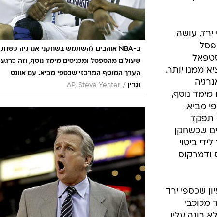
ירד. עושה
פסל
ב-NBA אוהבים להשתמש בשחקני אנרגיה כשחק
סטפאל
שעולים מהספסל ומכניסים מימד נוסף, וזה כרגע
יא ממנו יותר.
הערך המוסף המרכזי שכספי מביא. עם אוונס
נרגיה
/
וגרין
AP, Steve Yeater
מימד נוסף,
י מביא.
 תפקד
ים שכשחקן
ידי ביטוי
ס ודמרקוס
ון שכספי ירד
 מכוכבי
א בונה עליו