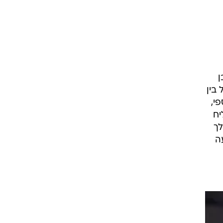
ט1
מחוץ לקווים
4-4-2
בן
משרד החוץ
קן NBA. כי יש הבדל בין
רץ על הקווים
ספי,
ספורט בחקירה
יח
סוגרים שנה
לך
ה
מונדיאל 2014
בראש ובראשונה
אליפות אפריקה 2015
יורו צעירות 2013
לונדון 2012
יורו 2012