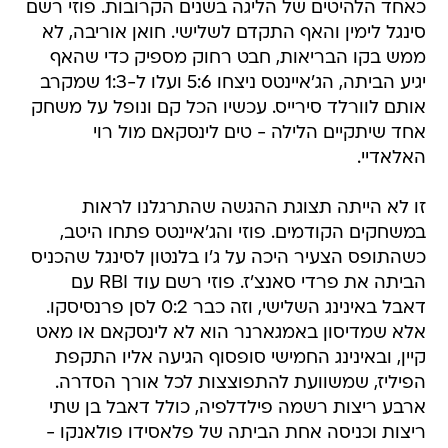
כאחד הלהיטים של הליגה בשנים הקרובות. פוזי רשם
סינגל לימין והאף התקדם לשלישי. חואן אוריבה, לא
ממש בקו הבריאות, חבט רחוק מספיק כדי שהאף
יגיע הביתה, הג'איינטס ניצחו 5:6 ועלו ל-1:3 שמקרב
אותם לוורלד סירייס. עכשיו הכל קם ונופל על משחק
אחד שיתקיים הלילה - טים לינסקאם מול רוי
האלאדיי.
זו לא הייתה תצוגת ההגשה שהתרגלנו לראות
במשחקים הקודמים. פוזי והג'איינטס פתחו היטב,
כשהתופס הצעיר היכה על ג'ו בלנטון לסינגל שהכניס
הביתה את פרדי סאנצ'ז. פוזי רשם עוד RBI עם
דאבל באינינג השלישי, וזה כבר 0:2 לסן פרנסיסקו.
אלא שמדיסון באמגארנר הוא לא לינסקאם או מאט
קיין, ובאינינג החמישי סופסוף הגיעה אליו התקפת
הפיליז, שמשוועת להתפוצצות לכל אורך הסדרה.
ארבע ריצות רשמה פילדלפיה, כולל דאבל בן שתי
ריצות וכניסה אחת הביתה של פלאסידו פולאנקו -