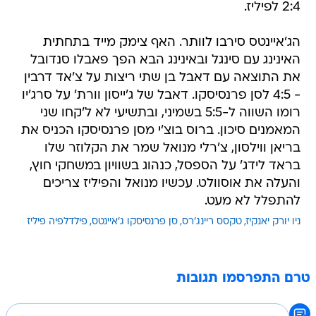
2:4 לפיליז.
הג'איינטס סירבו לוותר. האף צימק מייד בתחתית
האינינג עם סינגל ובאינינג הבא הפך פאבלו סנדובל
את התוצאה עם דאבל בן שתי ריצות על צ'אד דרבין
- 4:5 לסן פרנסיסקו. דאבל של ג'ייסון וורת' על סרג'יו
רומו השווה ל-5:5 בשמיני, ובתשיעי לא ל'קחו שני
המאמנים סיכון. ברוס בוצ'י מסן פרנסיסקו הכניס את
בריאן ווילסון, צ'רלי מנואל שמר את הקלוזר שלו
בראד לידג' על הספסל, כנהוג בשוויון במשחקי חוץ,
והעלה את אוסוולט. עכשיו מנואל והפיליז צריכים
להתפלל לא מעט.
ניו יורק יאנקיז
טקסס ריינג'רס
סן פרנסיסקו ג'איינטס
פילדלפיה פיליז
טרם התפרסמו תגובות