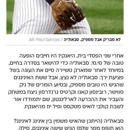
/
לא מבריק אבל מספיק. סבאת'יה
AP, Paul Sancya
אחרי שני הפסדי בית, היאנקיז היו חייבים הופעה
טובה של סי.סי. סבאת'יה כדי להישאר בסדרה בחיים,
במיוחד לאחר שמארק טשיירה סיים את העונה בשל
פציעת ירך. סבאת'יה לא נצץ, אבל ששת האינינגים
שהגיש היו טובים מספיק, ובסיוע הומרים של ניק
סווישר, רובינסון קאנו וקרטיס גרנדרסון ניצח במשחק
והעביר את ההכרעה לארלינגטון, שם יתמודדו אור
לשבת קולבי לואיס מטקסס ופיל יוז מהיאנקיז.
סבאת'יה (הייתכן שהאיש משמין בין אינינג לאינינג?
הוא תופס מסך שלם) הגיש שישה אינינגים, סילק