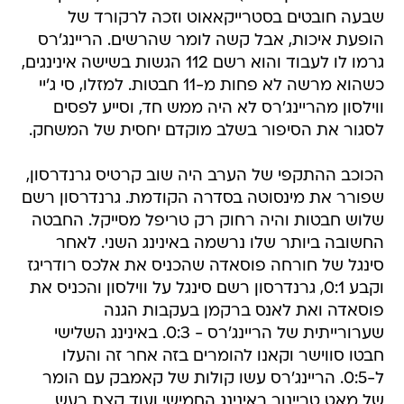
שבעה חובטים בסטרייקאאוט וזכה לרקורד של
הופעת איכות, אבל קשה לומר שהרשים. הריינג'רס
גרמו לו לעבוד והוא רשם 112 הגשות בשישה אינינגים,
כשהוא מרשה לא פחות מ-11 חבטות. למזלו, סי ג'יי
ווילסון מהריינג'רס לא היה ממש חד, וסייע לפסים
לסגור את הסיפור בשלב מוקדם יחסית של המשחק.
הכוכב ההתקפי של הערב היה שוב קרטיס גרנדרסון,
שפורר את מינסוטה בסדרה הקודמת. גרנדרסון רשם
שלוש חבטות והיה רחוק רק טריפל מסייקל. החבטה
החשובה ביותר שלו נרשמה באינינג השני. לאחר
סינגל של חורחה פוסאדה שהכניס את אלכס רודריגז
וקבע 0:1, גרנדרסון רשם סינגל על ווילסון והכניס את
פוסאדה ואת לאנס ברקמן בעקבות הגנה
שערורייתית של הריינג'רס - 0:3. באינינג השלישי
חבטו סווישר וקאנו להומרים בזה אחר זה והעלו
ל-0:5. הריינג'רס עשו קולות של קאמבק עם הומר
של מאט טריינור באינינג החמישי ועוד קצת רעש