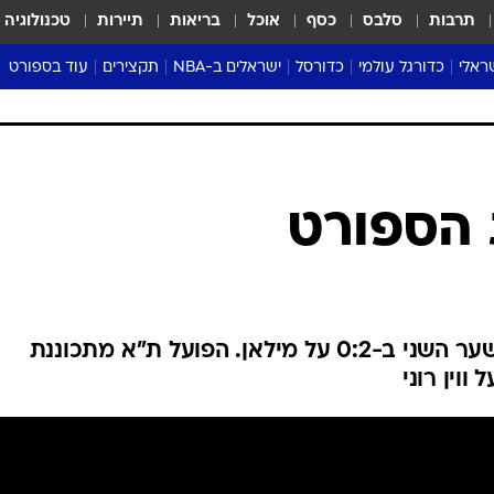
תרבות
סלבס
כסף
אוכל
בריאות
תיירות
טכנולוגיה
ראלי
כדורגל עולמי
כדורסל
ישראלים ב-NBA
תקצירים
עוד בספורט
ליגה אנגלית
ליגת העל
דני אבדיה
מונדיאל 2026
 העל
ליגה ספרדית
דאבל דריבל
NBA
נה
ליגה איטלקית
יורוליג וכדורסל אירופי
טבלאות
ו
ליגה גרמנית
ליגה לאומית
פודקאסטים
ליגה צרפתית
נבחרות ישראל בכדורסל
מסכמים מחזור
שראל
ליגת האלופות
כדורסל נשים
אבא של שבת
ית
הליגה האירופית
מעל הטבעת
דרום אמריקה
סערה בממלכה
טניס
טראש טוק
ספורט אמריקא
הספורט
פוקר