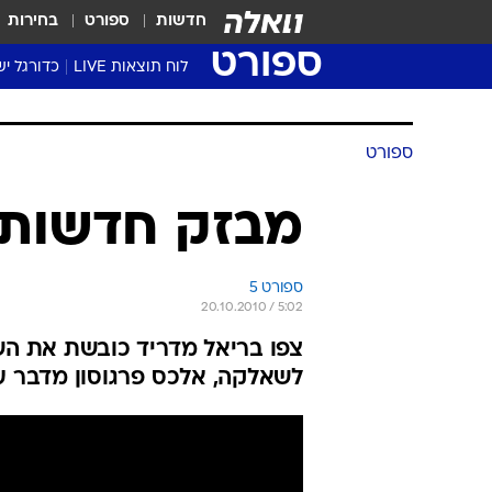
חדשות
ספורט
בחירות
ספורט
לוח תוצאות LIVE
כדורגל יש
ליגת העל Winner
סטט' ליגת
גביע המדי
גביע הטוט
שגרירים
נבחרות י
ליגה לאומ
ליגה א'
ספורט
מבזק חדשות 