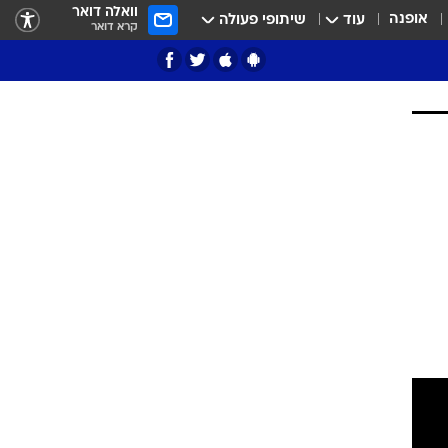
וואלה דואר
אופנה
עוד
שיתופי פעולה
קרא דואר
ציון 3
דאבל דריבל
י