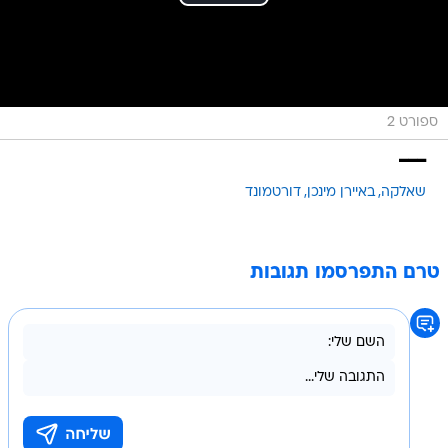
ספורט 2
___
שאלקה
באיירן מינכן
דורטמונד
טרם התפרסמו תגובות