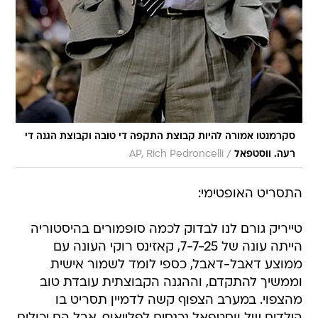
סקרמנטו אמורה להיות קבוצת התקפה די טובה וקבוצת הגנה די
/
רעה. ווסטפאל
AP, Rich Pedroncelli
התסריט האופטימי:
טייריק גורם לנו לבדוק לכמה סופמורים בהיסטוריה
הייתה עונה של 7-7-25, קאזינס רוקי העונה עם
ממוצע דאבל-דאבל, כספי לומד לשמור אישית
וממשיך להתקדם, וההגנה הקבוצתית עובדת טוב
מהצפוי. במערב הצפוף קשה לדמיין תסריט בו
הילדים של ווסטפאל נכנסים לפלייאוף, אבל הם יכולים
להיות אחת מהקבוצות שהיו נכנסות אם היו במזרח.