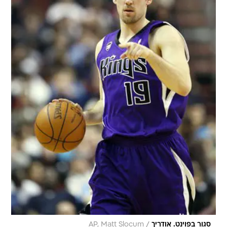
/
סגור בפוינט. אודריך
AP, Matt Slocum