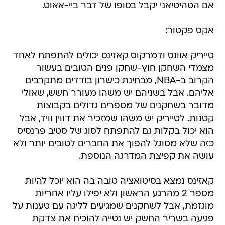
אקס פקטור:
טייריק אוונס ודמרקוס קאזינס יכולים להתפתח לאחד
מצמדי השחקן חוץ-שחקן פנים הטובים בעשור
הקרוב ב-NBA, מבחינת כישרון בודדים מתקרבים
אליהם. אבל בשניהם יש משהו מעורר חשש, שאולי
מדובר בשחקנים של מספרים גדולים בקבוצות
קטנות. לטייריק יש משהו שמזכיר את דווין וויד, אבל
הוא יכול בקלות גם להתפתח לסוג של סטיב פרנסיס
כזה שלא מסוגל להפוך את החברים לטובים יותר ולא
עושה את קפיצת המדרגה הנוספת.
קאזינס נמצא בסיטואציה טובה בה הוא יוכל להיות
מספר 2 מהרגע הראשון ולא יפילו עליו אחריות
מוגזמת, אבל לשחקנים שמגיעים לליגה עם טענות על
פגיעה בשריר החשק יש נטייה להוכיח את צדקת
המוניטין המוקדם. במילים אחרות, כמו קבוצות רבות
בליגה שאלת המפתח אצל סקרמנטו היא עד כמה