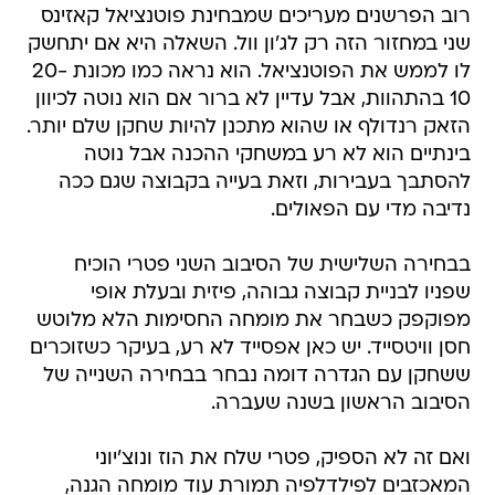
לו לממש את הפוטנציאל. הוא נראה כמו מכונת 20-
10 בהתהוות, אבל עדיין לא ברור אם הוא נוטה לכיוון
הזאק רנדולף או שהוא מתכנן להיות שחקן שלם יותר.
בינתיים הוא לא רע במשחקי ההכנה אבל נוטה
להסתבך בעבירות, וזאת בעייה בקבוצה שגם ככה
נדיבה מדי עם הפאולים.
בבחירה השלישית של הסיבוב השני פטרי הוכיח
שפניו לבניית קבוצה גבוהה, פיזית ובעלת אופי
מפוקפק כשבחר את מומחה החסימות הלא מלוטש
חסן וויטסייד. יש כאן אפסייד לא רע, בעיקר כשזוכרים
ששחקן עם הגדרה דומה נבחר בבחירה השנייה של
הסיבוב הראשון בשנה שעברה.
ואם זה לא הספיק, פטרי שלח את הוז ונוצ'יוני
המאכזבים לפילדלפיה תמורת עוד מומחה הגנה,
בלוקים וחוזים גמורים - סם דלמבר. שאר השינויים היו
די קוסמטיים, הקוריוז השנתי הוא פו ג'טר שינסה