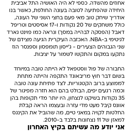
אודריך שיחק טוב מאי פעם בחצי השני של העונה,
כולל משחקים של 20 נקודות ו-17 אסיסטים וטריפל
דאבל (הפסקה לבהייה במסך) ונראה כמו פוינט גארד
לגיטימי ב-NBA. האכזבה העיקרית הגיעה מצידם של
שני הגבוהים הצעירים - ג'ייסון תומפסון וספנסר הוז
נתקעו במקום והתקשו לשמור על יציבות.
החבורה של פול ווסטפאל לא הייתה טובה במיוחד
בשום דבר חוץ מריבאונד התקפה והייתה מתחת
לממוצע ברוב הקטגוריות. לצד פתיחת עונה טובה
וכמה רגעים יפים, הבולט בהם הוא חזרה מפיגור של
35 נקודות בשיקגו לנצחון, היו יותר מדי תקופות בהן
אוונס קיבל מעט מדי עזרה ובעצמו הראה קבלת
החלטות לקויה במאני טיים, מה שהוביל את הקינגס
למאזן של 11 נצחונות בלבד ב-2010.
אני יודע מה עשיתם בקיץ האחרון