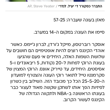
מאזן בעונה שעברה: 57-25
סיימו את העונה: במקום ה-14 במערב.
אוסקר רוברטסון, מייקל ג'ורדן, לברון ג'יימס. כאשר
אוהדי הקינגס רוצים להיות אופטימיים הם חושבים על
שלושת השמות האלה, היחידים אי פעם שהגיעו
בעונת הרוקי לפחות ל-20 נקודות, 5 ריבאונדים ו-5
אסיסטים. היחידים, עד טייריק אוונס. הרוקי המצוין של
סקרמנטו טייל לתואר רוקי העונה והצטרף למועדון
ה-25-5-20 הכל כך מכובד הזה. השילוב בין כשרון
לפיזיות הפך אותו לשחקן שקשה מאוד לעצור כבר
בעונתו הראשונה ב-NBA ולתקווה הגדולה של
הקינגס לעשור הקרוב.
הבשורות הטובות מכיוון הדראפט לא נגמרו באוונס.
הרוקי האסיאתי עמרי כספי, שבחירתו במקום ה-23