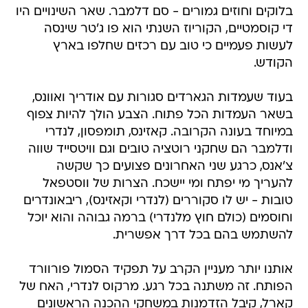
לעשות פעמיים כי טוב עם רכזים שחלפו בארץ
הקודש.
בעוד שעמדות הגארדים סגורות עם אודריך ואוונס,
בשאר העמדות הכל פתוח. הצבע הולך להיות צפוף
במיוחד בעונה הקרובה. קאזינס, תומפסון, לנדרי
ודלמבר הם שחקני רוטציה טובים וגם וויטסייד שווה
צ'אנס, כרגע שני האחרונים פצועים כך שקשה
להעריך מי יפתח ומי יישכח. הצרות של ווסטפאל
טובות - יש לו סקוררים (לנדרי וקאזינס), ריבאונדרים
וחוסמים (כולם חוץ מלנדרי) ברמה גבוהה והוא יוכל
להשתמש בהם בכל דרך אפשרית.
אותנו יותר מעניין הקרב על תפקיד הסמול פורוורד
הפותח. זה משתנה בכל רגע. מרקוס לנדרי, האח של
קארל, קיבל הזדמנות במשחקי ההכנה הראשונים
ונעלם. אנטואן רייט נוסה על תקן מומחה ההגנה
ודונטה גרין, שהגיע למחנה האימונים בעודף משקל