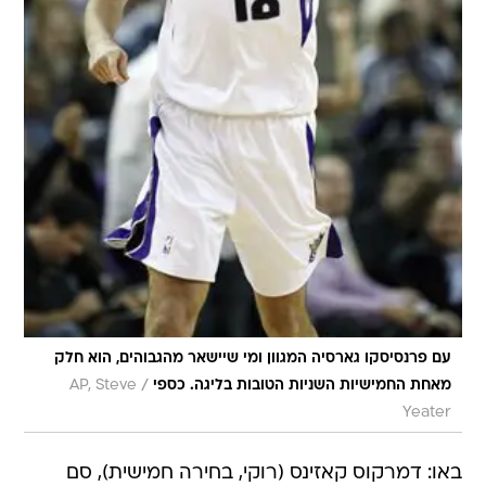
עם פרנסיסקו גארסיה המגוון ומי שיישאר מהגבוהים, הוא חלק
/
מאחת החמישיות השניות הטובות בליגה. כספי
AP, Steve
Yeater
באו: דמרקוס קאזינס (רוקי, בחירה חמישית), סם
דלמבר (בטרייד מפילדלפיה), חסן וויטסייד (רוקי,
בחירה 33), אנטואן רייט (חופשי, מטורונטו), דרנל