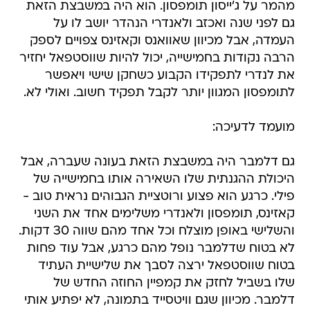
העמדה, אבל מכיוון שאוואנס וקאזינס צפויים לספק
הרבה נקודות בחמישייה, יכול להיות שווסטפאל יחזיר
את לנדרי לתפקידו הקבוע כשחקן שישי ויאפשר
לתומפסון המגוון יותר לקבל תפקיד חשוב. ואולי לא.
מועמד לדעיכה:
גם דלמבר היה במשבצת הזאת בעונה שעברה, אבל
היכולת ההגנתית שלו השאירה אותו בחמישייה של
פילי. כרגע הוא פצוע ורוטציית הגבוהים נראית טוב -
קאזינס, תומפסון ולאנדרי משלימים אחד את השני
והשלישי באופן מוצלח וכל אחד מהם שווה 30 דקות.
לא בטוח שדלמבר נופל מהם כרגע, אבל עוד פחות
בטוח שווסטפאל ירצה לסבך את שלישיית העתיד
שלו בשביל לחזק את קמפיין החוזה החדש של
דלמבר. מכיוון שגם וויטסייד בתמונה, לא יפתיע אותי
אם הטהיטיאני יקבל בסופו של דבר ביי-אאוט.