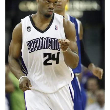
/
התברר כסקורר די יעיל. לנדרי
AP, Steve Yeater