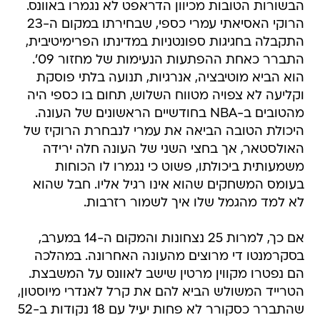
התקבלה בחגיגות ספונטניות במדינתו הפרימיטיבית,
התברר כאחת ההפתעות הנעימות של מחזור 09'.
הוא הביא מוטיבציה, אנרגיות, תנועה בלתי פוסקת
וקליעה לא צפויה מטווח השלוש, תחום בו כספי היה
מהטובים ב-NBA בחודשיים הראשונים של העונה.
היכולת הטובה הביאה את עמרי לנבחרת הרוקיז של
האולסטאר, אך בחצי השני של העונה חלה ירידה
משמעותית ביכולתו, פשוט כי נגמרו לו הכוחות
בעומס המשחקים שהוא אינו רגיל אליו. חבל שהוא
לא למד מהגמל שלו איך לשמור רזרבות.
אם כך, למרות 25 נצחונות והמקום ה-14 במערב,
בסקרמנטו די מרוצים מהעונה האחרונה. במהלכה
הם נפטרו מקווין מרטין שישב לאוונס על המשבצת.
הטרייד המשולש הביא להם את קרל לאנדרי מיוסטון,
שהתברר כסקורר לא פחות יעיל עם 18 נקודות ב-52
אחוזים מהשדה. כספי לא היה האושיה התל אביבית
היחידה שהפתיעה לטובה בעונה החולפת, כאשר בנו