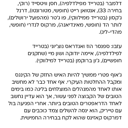
ג'קסון (בטרייד ממילווקי), פו ג'טר (מהפועל ירושלים),
לותר הד (חופשי, מאינדיאנה), מרקוס לנדרי (חופשי,
מהדי-ליג).
עזבו: ספנסר הוז ואנדראס נוצ'יוני (בטרייד
לפילדלפיה), איימה יודוקה ושון מיי (שחקנים
חופשיים), ג'ון ברוקמן (בטרייד למילווקי).
ג'אוף פטרי ממשיך להיות האיש החזק של הקינגס
ומקבל ההחלטות העיקרי. אף אחד כבר לא מחשיב
אותו לאחד מהמנהלים המוצלחים בליגה כמו בימים
הטובים של הקבוצה לפני עשור, אך הוא עדיין נחשב
לאחד הדראפטרים הטובים ביותר. אחרי הפגיעה בול
עם טייריק, הוא ינסה להשלים צמד כוכבים עם
דמרקוס קאזינס שהוא לקח בבחירה החמישית.
רוב הפרשנים מעריכים שמבחינת פוטנציאל קאזינס
שני במחזור הזה רק לג'ון וול. השאלה היא אם יתחשק