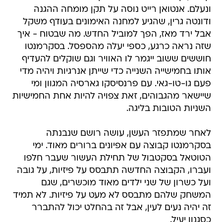
אבל ירד מאז, הפך למוביל החדש. מה שבטוח - איך
שזה נראה כרגע, כספי יעלה מהספסל. בסקרמנטו
חוששים ששוב ייגמר לו האוויר וגם שוקלים להעדיף
אותו בחמישייה השנייה כדי שייתן אנרגיות ויהיה מדי
פעם גו-טו-גאי. עם פרנסיסקו גארסיה המגוון ומי
שיישאר מהגבוהים, זאת צפויה להיות אחת החמישיות
השניות הטובות בליגה.
לאחר שמתפזר העשן, עושה רושם שנבנתה
בסקרמנטו קבוצה עם אפיונים ברורים מאוד. ימי
הטוטאל בסקטבול של תחילת העשור שעבר חלפו
ועברו, הקבוצה החדשה תתבסס על פיזיות, על גובה
ועל כשרון של שני ילדים מאוד מוכשרים, שגם
המשחק שלהם מתבסס לא מעט על פיזיות. לא תמיד
זה יהיה נעים לעין, אבל זה בהחלט יכול להתברר
כסגנון יעיל.
מה מי מו