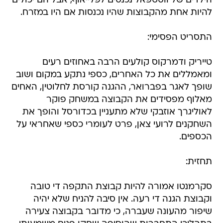
התסריט הפסימי:
טייריק ודמרקוס קולעים הרבה באחוזים רעים
ומאמללים את כל האחרים, כספי נתקע במקום ושוב
שופך לאגר בפברואר, ההגנה קורסת לחלוטין, האחים
מאלוף מפסידים את הקבוצה במשחק פוקר
לאוליגרך אוזבקי שלא מתעניין בכדורסל והופך את
השחקנים לרועי צאן, פרט לעומרי כספי שאחראי על
הכספים.
תחזית:
סקרמנטו אמורה להיות קבוצת התקפה די טובה
וקבוצת הגנה די רעה. אין סיבה להניח שלא יהיה
שיפור מהעונה שעברה, כי מדובר בקבוצה צעירה
בתהליכי התחברות שהוסיפה שחקן פנים משמעותי,
אבל פרט למינסוטה אין במערב קבוצה שעל הנייר