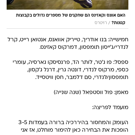
האם אוונס וקאזינס הם שחקנים של מספרים גדולים בקבוצות
/
קטנות?
רויטרס
חמישייה: בנו אודריך, טייריק אוואנס, אנטואן רייט, קרל
לנדרי/ג'ייסון תומפסון, דמרקוס קאזינס.
ספסל: פו ג'טר, לותר הד, פרנסיסקו גארסיה, עומרי
כספי, מרקוס לנדרי, דונטה גרין, דרנל ג'קסון,
תומפסון/לנדרי, סם דלמבר, חסן וויטסייד.
מאמן: פול ווסטפאל (שנה שנייה)
מועמד לפריצה:
העומק והמחסור בהיררכיה ברורה בעמדות 3-5
הופכות את הבחירה כאן להימור מוחלט, אז אני
מהמר על ג'ייסון תומפסון. הוא היה במשבצת הזאת
גם לפני שנה ואכזב ולאנדרי הנהדר יושב לו על