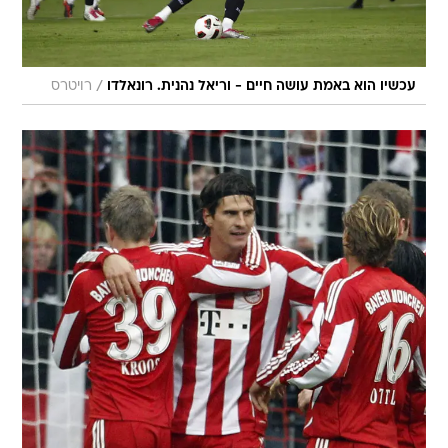
/
עכשיו הוא באמת עושה חיים - וריאל נהנית. רונאלדו
רויטרס