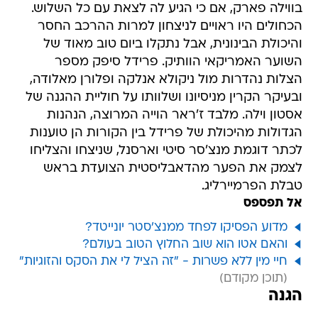
בווילה פארק, אם כי הגיע לה לצאת עם כל השלוש.
הכחולים היו ראויים לניצחון למרות ההרכב החסר
והיכולת הבינונית, אבל נתקלו ביום טוב מאוד של
השוער האמריקאי הוותיק. פרידל סיפק מספר
הצלות נהדרות מול ניקולא אנלקה ופלורן מאלודה,
ובעיקר הקרין מניסיונו ושלוותו על חוליית ההגנה של
אסטון וילה. מלבד ז'ראר הוייה המרוצה, הנהנות
הגדולות מהיכולת של פרידל בין הקורות הן טוענות
לכתר דוגמת מנצ'סר סיטי וארסנל, שניצחו והצליחו
לצמק את הפער מהדאבליסטית הצועדת בראש
טבלת הפרמיירליג.
אל תפספס
מדוע הפסיקו לפחד ממנצ'סטר יונייטד?
והאם אטו הוא שוב החלוץ הטוב בעולם?
חיי מין ללא פשרות - "זה הציל לי את הסקס והזוגיות"
הגנה