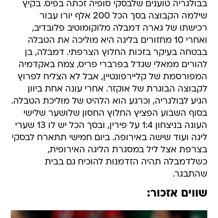
בבולגריה טוענים שלבסקי סופיה זכתה בפיס. בקיץ
שילמה הקבוצה בסך הכל 200 אלף יורו עבור
רכישתו של גארה דמבלה מלוקומוטיב פלובדיב,
ואחרי 10 מחזורים בליגה היא מוליכה את הטבלה
בבטחה בעיקר בזכות החלוץ הצרפתי. דמבלה, בן
להורים ממאלי שגדל בפרברי פריס, צמח באקדמיה
המפורסמת של קליירפונטיין, אבל לא הצליח לפרוץ
לקבוצה הבוגרת של אוקזר. אחרי עונה אחת ביוון
הגיע לבולגריה, וכרגע הוא הלהיט של מוליכת הטבלה.
בסוף השבוע הפציץ החלוץ החסון שלושער שלישי
העונה בניצחון 1:4 על פירין, ובסך הכל יש לו 13 שערי
ליגה ועוד שישה באירופה. ביום חמישי תתארח לבסקי
בצרפת אצל ליל במסגרת הליגה האירופית,
כשלדמבלה תהיה הזדמנות להוכיח גם בבית
שהתבגר.
שווים אזכור: