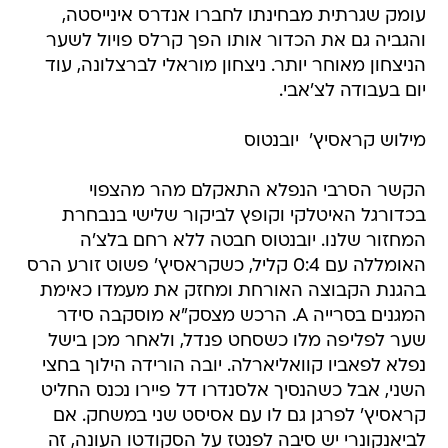
עומק שגרתית מבחינתו לחברו אנדרס אינייסטה,
והגביה גם את הכדור אותו הפך קרלס פויול לשער
הניצחון מאוחר יותר. ניצחון מוראלי לברצלונה, עוד
יום בעבודה לצ'אבי.
מילוש קראסיץ'  יובנטוס
הקשר הסרבי הנפלא התאקלם מהר מהצפוי
בכדורגל האיטלקי וקופץ לביקור שלישי בנבחרת
המחזור שלנו. יובנטוס חבטה ללא רחם בלצ'ה
האומללה עם 0:4 קליל, כשקראסיץ' פשוט זורע הרס
בהגנת הקבוצה האורחת ומחזק את מעמדו כאימת
המגנים בסרייה A. הרכש מצסק"א מוסקבה סידר
שער לפליפה מלו כשסחט פנדל, ולאחר מכן בישל
נפלא לפאביו קוואליארלה. יובה הורידה הילוך בחצי
השני, אבל כשהנסיך אלסנדרו דל פיירו נכנס החליט
קראסיץ' לפרגן גם לו עם אסיסט שני במשחק. אם
לביאנקונרי יש סיבה לפנטז על הסקודטו העונה, זה