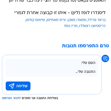
תאופניס גקאס (פרנקפורט)  חצי ליגה כבר שרה יוון
ליסנדרו לופז (ליון) - איתו זו קבוצה אחרת לגמרי
בראד פרידל
ממאדו סאקו
יוריס מאתייסן
שיימוס קולמן
כריסטיאנו רונאלדו
מריו גומז
טרם התפרסמו תגובות
בשליחת התגובה אני מסכים
לתנאי השימוש