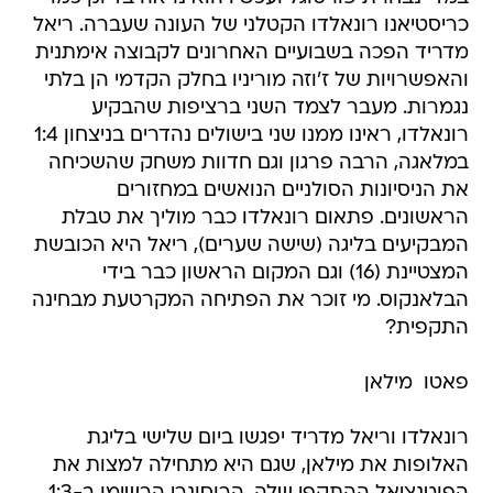
כריסטיאנו רונאלדו הקטלני של העונה שעברה. ריאל
מדריד הפכה בשבועיים האחרונים לקבוצה אימתנית
והאפשרויות של ז'וזה מוריניו בחלק הקדמי הן בלתי
נגמרות. מעבר לצמד השני ברציפות שהבקיע
רונאלדו, ראינו ממנו שני בישולים נהדרים בניצחון 1:4
במלאגה, הרבה פרגון וגם חדוות משחק שהשכיחה
את הניסיונות הסולניים הנואשים במחזורים
הראשונים. פתאום רונאלדו כבר מוליך את טבלת
המבקיעים בליגה (שישה שערים), ריאל היא הכובשת
המצטיינת (16) וגם המקום הראשון כבר בידי
הבלאנקוס. מי זוכר את הפתיחה המקרטעת מבחינה
התקפית?
פאטו  מילאן
רונאלדו וריאל מדריד יפגשו ביום שלישי בליגת
האלופות את מילאן, שגם היא מתחילה למצות את