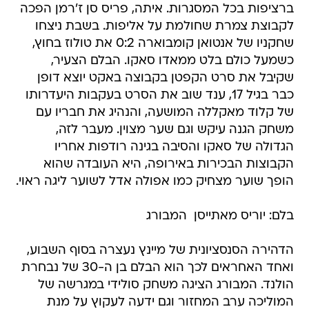
ברציפות בכל המסגרות. איתה, פריס סן ז'רמן הפכה
לקבוצת צמרת שחולמת על אליפות. בשבת ניצחו
שחקניו של אנטואן קומבוארה 0:2 את טולוז בחוץ,
כשמעל כולם בלט ממאדו סאקו. הבלם הצעיר,
שקיבל את סרט הקפטן בקבוצה באקט יוצא דופן
כבר בגיל 17, ענד שוב את הסרט בעקבות היעדרותו
של קלוד מאקללה המושעה, והנהיג את חבריו עם
משחק הגנה עיקש וגם שער מצוין. מעבר לזה,
הגדולה של סאקו והסיבה בגינה רודפות אחריו
הקבוצות הבכירות באירופה, היא העובדה שהוא
הופך שוער מצחיק כמו אפולה אדל לשוער ליגה ראוי.
בלם: יוריס מאתייסן  המבורג
הדהירה הסנסציונית של מיינץ נעצרה בסוף השבוע,
ואחד האחראים לכך הוא הבלם בן ה-30 של נבחרת
הולנד. המבורג הציגה משחק סולידי במגרשה של
המוליכה ערב המחזור וגם ידעה לעקוץ על מנת