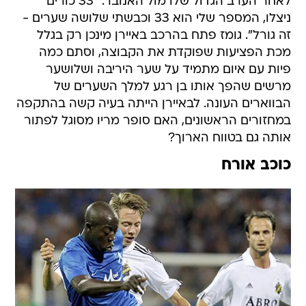
לאחר הערב הגדול שלו מול האנובר. "33 כורים
ניצלו, המספר שלי הוא 33 וכבשתי שלושה שערים -
זה גורל". גומז פתח בהרכב באיירן מינכן רק בגלל
מכת הפציעות שפוקדת את הקבוצה, וסתם כמה
פיות עם איום מתמיד על שער היריבה ושלושער
מרשים שהפך אותו בן רגע למלך השערים של
הבווארים העונה. לבאיירן הייתה בעיה קשה בהתקפה
במחזורים הראשונים, האם סופר מריו מסוגל לפתור
אותה גם בטווח הארוך?
כוכב אורח