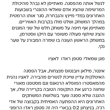
לנשל אותה מהפסגה. מאתייסן לא נבהל מהיכולת
המרשימה שהציג אדם שאלאי ההונגרי בשבועות
האחרונים במדי מיינץ והנבחרת, סגר אותו הרמטית
במהלך המשחק ושלט מולו בקרבות האוויריים.
מאתייסן אף חיפה על משחק חלש של שני המגנים
והציג שיתוף פעולה משופר עם הייקו ווסטרמן,
במשחק הראשון העונה בו שמרה המבורג על שער
נקי.
מגן שמאלי: סטפן ראדו  לאציו
אינטר, מילאן ויובנטוס מנצחות, אבל הפסגה
האיטלקית עדיין שייכת לנשרים מהבירה. לאציו נהנית
מהמאסטרו המופלא הרנאנס וגם מסטפנו מאורי
שחווה כרגע את התקופה הטובה בקריירה שלו, אך
ההגנה שלא ספגה שער בשלושת המשחקים
האחרונים היא ההפתעה האמיתית בקבוצה של אדי
רג'ה. בניצחון 0:2 בבארי היה זה סטפן ראדו הרומני