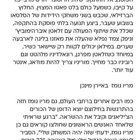
הפוטנציאל ההתקפי שלה. הרוסונרי הרשימו ב-1:3
על קייבו, כשמעל כולם בלט פאטו המצוין. החלוץ
הברזילאי, שכבש בשני משחקי הידידות של הסלסאו
בשבוע שעבר, ביצע תנועה בלתי פוסקת בהתקפה,
שכלל את שיתוף הפעולה עם זלאטן איברהימוביץ'
וניפק צמד נפלא שהעלה את מאזנו בליגה לארבעה
שערים. במילאן יכולים לקוות רק שיישאר כשיר,
במיוחד כשזלאטן מפרגן, רונאלדיניו מלהטט וגם
רוביניו כבר מחייך. מוריניו צריך להיות מודאג, אינטר
עוד יותר.
מריו גומז  באיירן מינכן
כמו רבים אחרים ברחבי העולם, גם מריו גומז חזה
בהתרגשות בחילוצם יוצא הדופן של הכורים
הצ'יליאנים וקיבל את ההשראה. "ברגע שראיתי
שלאחד האנשים הראשונים שחולצו קוראים גם כן
מריו גומז, ידעתי שזה יהיה המשחק שלי", הסביר