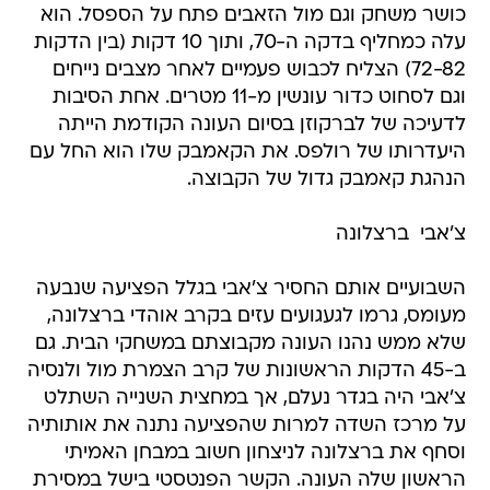
כושר משחק וגם מול הזאבים פתח על הספסל. הוא
עלה כמחליף בדקה ה-70, ותוך 10 דקות (בין הדקות
72-82) הצליח לכבוש פעמיים לאחר מצבים נייחים
וגם לסחוט כדור עונשין מ-11 מטרים. אחת הסיבות
לדעיכה של לברקוזן בסיום העונה הקודמת הייתה
היעדרותו של רולפס. את הקאמבק שלו הוא החל עם
הנהגת קאמבק גדול של הקבוצה.
צ'אבי  ברצלונה
השבועיים אותם החסיר צ'אבי בגלל הפציעה שנבעה
מעומס, גרמו לגעגועים עזים בקרב אוהדי ברצלונה,
שלא ממש נהנו העונה מקבוצתם במשחקי הבית. גם
ב-45 הדקות הראשונות של קרב הצמרת מול ולנסיה
צ'אבי היה בגדר נעלם, אך במחצית השנייה השתלט
על מרכז השדה למרות שהפציעה נתנה את אותותיה
וסחף את ברצלונה לניצחון חשוב במבחן האמיתי
הראשון שלה העונה. הקשר הפנטסטי בישל במסירת