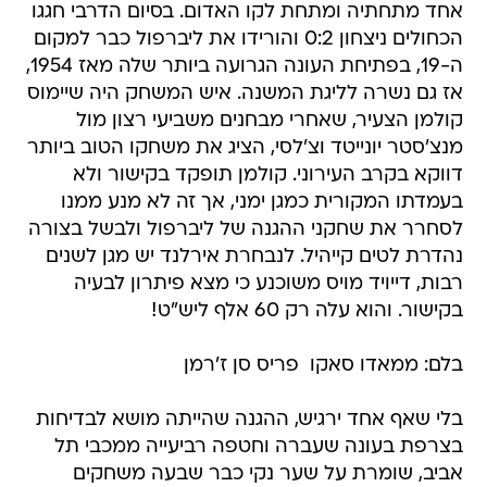
אחד מתחתיה ומתחת לקו האדום. בסיום הדרבי חגגו
הכחולים ניצחון 0:2 והורידו את ליברפול כבר למקום
ה-19, בפתיחת העונה הגרועה ביותר שלה מאז 1954,
אז גם נשרה לליגת המשנה. איש המשחק היה שיימוס
קולמן הצעיר, שאחרי מבחנים משביעי רצון מול
מנצ'סטר יונייטד וצ'לסי, הציג את משחקו הטוב ביותר
דווקא בקרב העירוני. קולמן תופקד בקישור ולא
בעמדתו המקורית כמגן ימני, אך זה לא מנע ממנו
לסחרר את שחקני ההגנה של ליברפול ולבשל בצורה
נהדרת לטים קייהיל. לנבחרת אירלנד יש מגן לשנים
רבות, דייויד מויס משוכנע כי מצא פיתרון לבעיה
בקישור. והוא עלה רק 60 אלף ליש"ט!
בלם: ממאדו סאקו  פריס סן ז'רמן
בלי שאף אחד ירגיש, ההגנה שהייתה מושא לבדיחות
בצרפת בעונה שעברה וחטפה רביעייה ממכבי תל
אביב, שומרת על שער נקי כבר שבעה משחקים