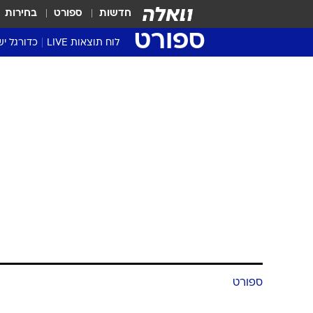
חדשות
ספורט
בחירות
ספורט
לוח תוצאות LIVE
כדורגל יש
ליגת העל Winner
סטט' ליגת
גביע המדי
גביע הטוט
שגרירים
נבחרות י
ליגה לאומ
ליגה א'
ספורט