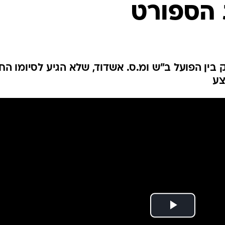
ענפים נוספים
הספורט
לוח שידורים
החידה של ספור
ארכיון מדורים
כתבו לנו
ן הפועל ב"ש ומ.ס. אשדוד, שלא הגיע לסיומו החו
צע