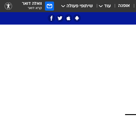
וואלה דואר
אופנה
עוד
שיתופי פעולה
קרא דואר
ציון 3
דאבל דריבל
י