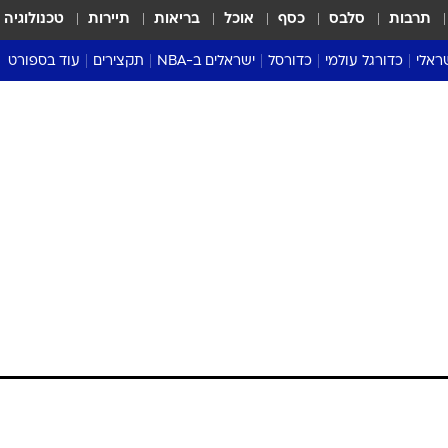
תרבות
סלבס
כסף
אוכל
בריאות
תיירות
טכנולוגיה
ראלי
כדורגל עולמי
כדורסל
ישראלים ב-NBA
תקצירים
עוד בספורט
ליגה אנגלית
ליגת העל
דני אבדיה
מונדיאל 2026
 העל
ליגה ספרדית
דאבל דריבל
NBA
נה
ליגה איטלקית
יורוליג וכדורסל אירופי
טבלאות
ו
ליגה גרמנית
ליגה לאומית
פודקאסטים
ליגה צרפתית
נבחרות ישראל בכדורסל
מסכמים מחזור
שראל
ליגת האלופות
כדורסל נשים
אבא של שבת
ית
הליגה האירופית
מעל הטבעת
דרום אמריקה
סערה בממלכה
טניס
טראש טוק
ספורט אמריקא
פוקר