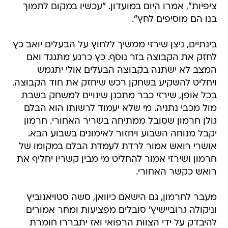
ציפיות", אמרו היום במועדון. "עכשיו במקום לתמוך
בנו הם מוסיפים לחץ".
בינתיים, ניצן שירזי ממשיך ללחוץ על הבעלים יואב כץ
לחזק את הקבוצה בזר נוסף. כץ כרגע מתנגד ואם
המצב לא ישתנה בקבוצה הבעלים אולי יתגמש
ויחליט להשקיע בשחקן רכש שיחזק את חוד הקבוצה.
בכל אופן, שירזי כבר מתכנן שינויים למשחק בשבת
מול מכבי נתניה. מי שלא יעמוד לרשותו הוא הבלם
גולן חרמון שסובל ממתיחה בשריר האחורי. חרמון
יקבל מנוחה השבוע ויחזור לאימונים בשבוע הבא.
אושרי רואש אמור לרדת לעמדת הבלם במקומו של
חרמון ושירזי אמור להחליט מי מבין קשריו יחליף את
רואש כקשר האחורי.
מעבר לחרמון, גם הישאם כיוואן, סשה סטויאנוביץ
וניקולה גרוביישיץ' סובלים מפציעות ומחר אמורים
להיבדק על ידי הצוות הרפואי ואז יתבררו חומרת