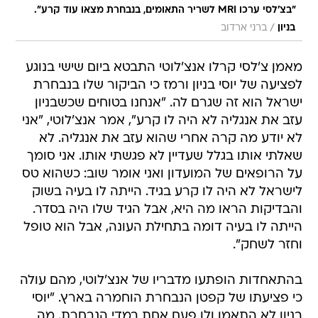
מאמן צ'לסי קרלו אנצ'לוטי התבטא ביום שישי בנוגע
לפציעה של יוסי בניון ורמז כי הביקור שלו בנבחרת
ישראל הוא זה שגרם לה. "אנחנו בטוחים שכשבניון
עזב את אנגליה לא היה לו קרע", אמר אנצ'לוטי, "אני
לא יודע מה קרה אחרי שהוא עזב את אנגליה. לא
שאלתי אותו בגלל שעדיין לא פגשתי אותו. אני סומך
על הרופאים של המועדון ואני אומר שוב: כשהוא טס
לישראל לא היה לו קרע בגיד. הייתה לו בעיה בשוק
והבדיקות הראו מה היא, אבל הגיד שלו היה בסדר.
הייתה לו בעיה דומה בתחילת העונה, אבל הוא טופל
וחזר לשחק".
בהתאחדות הופתעו מדבריו של אנצ'לוטי, מהם עולה
כי פציעתו של קפטן הנבחרת הוחמרה בארץ. "יוסי
בניון לא התאמן ולו פעם אחת במדי הנבחרת. מה
שנעלם מעיני רופאי צ'לסי התגלה בתוך דקה אחת
בבדיקה שערך רופא הנבחרת, ד"ר מארק