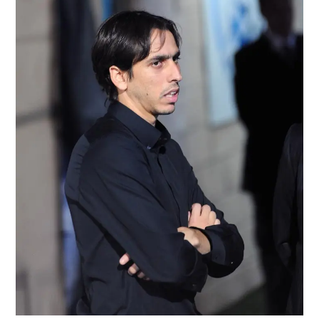
"בצ'לסי ערכו MRI לשריר התאומים, בנבחרת מצאו עוד קרע".
/
בניון
ברני ארדוב