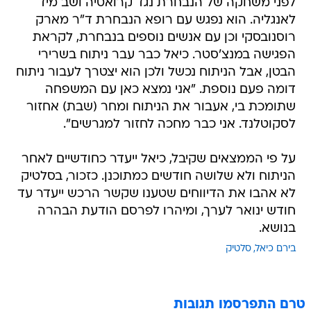
לפני משחקה של הנבחרת נגד קרואטיה ושב מיד
לאנגליה. הוא נפגש עם רופא הנבחרת ד"ר מארק
רוסנובסקי וכן עם אנשים נוספים בנבחרת, לקראת
הפגישה במנצ'סטר. כיאל כבר עבר ניתוח בשרירי
הבטן, אבל הניתוח נכשל ולכן הוא יצטרך לעבור ניתוח
דומה פעם נוספת. "אני נמצא כאן עם המשפחה
שתומכת בי, אעבור את הניתוח ומחר (שבת) אחזור
לסקוטלנד. אני כבר מחכה לחזור למגרשים".
על פי הממצאים שקיבל, כיאל ייעדר כחודשיים לאחר
הניתוח ולא שלושה חודשים כמתוכנן. כזכור, בסלטיק
לא אהבו את הדיווחים שטענו שקשר הרכש ייעדר עד
חודש ינואר לערך, ומיהרו לפרסם הודעת הבהרה
בנושא.
בירם כיאל
סלטיק
טרם התפרסמו תגובות