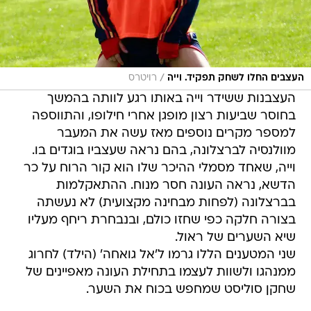
/
העצבים החלו לשחק תפקיד. וייה
רויטרס
העצבנות ששידר וייה באותו רגע לוותה בהמשך
בחוסר שביעות רצון מופגן אחרי חילופו, והתווספה
למספר מקרים נוספים מאז עשה את המעבר
מוולנסיה לברצלונה, בהם נראה שעצביו בוגדים בו.
וייה, שאחד מסמלי ההיכר שלו הוא קור הרוח על כר
הדשא, נראה העונה חסר מנוח. ההתאקלמות
בברצלונה (לפחות מבחינה מקצועית) לא נעשתה
בצורה חלקה כפי שחזו כולם, ובנבחרת ריחף מעליו
שיא השערים של ראול.
שני המטענים הללו גרמו ל'אל גואחה' (הילד) לחרוג
ממנהגו ולשוות לעצמו בתחילת העונה מאפיינים של
שחקן סוליסט שמחפש בכוח את השער.