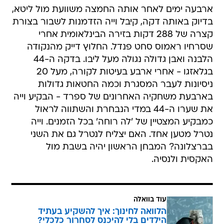
ארבעה ימים לאחר אותה החמצה משוועת מול ליטא,
בדיוק באותה דקה, קיבל וייה הזדמנות לשבור בצורת
קצרה של 288 דקות בזירה הבינלאומית אחרי
שסרחיו ראמוס סחט פנדל. החלוץ דייק מהנקודה
הלבנה ואבן גדולה נגולה מעל ליבו. בדקה ה-44
בגלאזגו - אחרי ארבע בעיטות לקורה, מעל 20
ניסיונות לעבר המסגרת וכמה החטאות גדולות
בארבעת משחקיה האחרונים של ספרד - הבקיע וייה
את שערו ה-44 במדי הנבחרת והשתווה לראול
כמבקיע המצטיין של 'לה רוחה' בכל הזמנים. וייה
נטרל מטען אחד. האם יצליח לנטרל גם את השני
בברצלונה? המבחן הראשון יהיה בשבת מול
האקסית ולנסיה.
עוד בוואלה
הלוואה לחינוך: איך להשקיע בעתיד
הילדים בלי להיכנס לסחרור כלכלי?