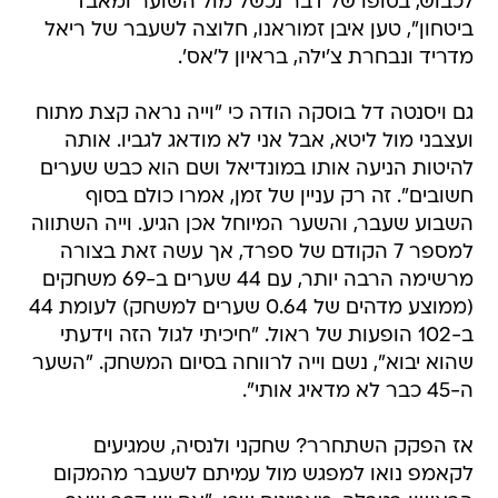
לכבוש, בסופו של דבר נכשל מול השוער ומאבד
ביטחון", טען איבן זמוראנו, חלוצה לשעבר של ריאל
מדריד ונבחרת צ'ילה, בראיון ל'אס'.
גם ויסנטה דל בוסקה הודה כי "וייה נראה קצת מתוח
ועצבני מול ליטא, אבל אני לא מודאג לגביו. אותה
להיטות הניעה אותו במונדיאל ושם הוא כבש שערים
חשובים". זה רק עניין של זמן, אמרו כולם בסוף
השבוע שעבר, והשער המיוחל אכן הגיע. וייה השתווה
למספר 7 הקודם של ספרד, אך עשה זאת בצורה
מרשימה הרבה יותר, עם 44 שערים ב-69 משחקים
(ממוצע מדהים של 0.64 שערים למשחק) לעומת 44
ב-102 הופעות של ראול. "חיכיתי לגול הזה וידעתי
שהוא יבוא", נשם וייה לרווחה בסיום המשחק. "השער
ה-45 כבר לא מדאיג אותי".
אז הפקק השתחרר? שחקני ולנסיה, שמגיעים
לקאמפ נואו למפגש מול עמיתם לשעבר מהמקום