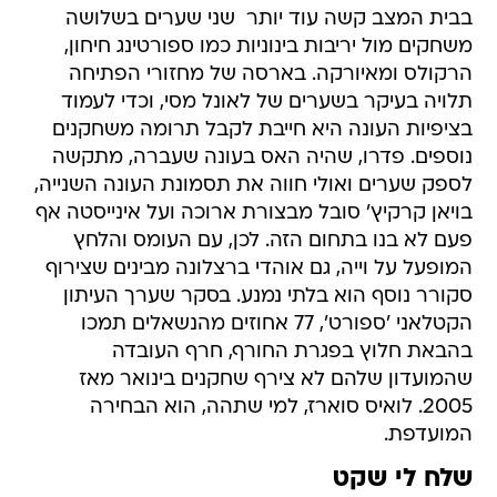
בבית המצב קשה עוד יותר  שני שערים בשלושה
משחקים מול יריבות בינוניות כמו ספורטינג חיחון,
הרקולס ומאיורקה. בארסה של מחזורי הפתיחה
תלויה בעיקר בשערים של לאונל מסי, וכדי לעמוד
בציפיות העונה היא חייבת לקבל תרומה משחקנים
נוספים. פדרו, שהיה האס בעונה שעברה, מתקשה
לספק שערים ואולי חווה את תסמונת העונה השנייה,
בויאן קרקיץ' סובל מבצורת ארוכה ועל אינייסטה אף
פעם לא בנו בתחום הזה. לכן, עם העומס והלחץ
המופעל על וייה, גם אוהדי ברצלונה מבינים שצירוף
סקורר נוסף הוא בלתי נמנע. בסקר שערך העיתון
הקטלאני 'ספורט', 77 אחוזים מהנשאלים תמכו
בהבאת חלוץ בפגרת החורף, חרף העובדה
שהמועדון שלהם לא צירף שחקנים בינואר מאז
2005. לואיס סוארז, למי שתהה, הוא הבחירה
המועדפת.
שלח לי שקט