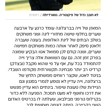
/
לא חובב גדול של פיקנטריה. גווארדיולה
רויטרס
המאזן של וייה בברצלונה עומד כרגע על ארבעה
שערים בחלוף שישה מחזורי ליגה ושני משחקים
בשלב הבתים של ליגת האלופות. בעונה שעברה
זלאטן סיפק לאחר אותה כמות משחקים חמישה
שערים, ושנה קודם לכן סמואל אטו הבקיע שמונה
בפרק זמן זהה. גם עם השוואות אלה צריך וייה
להתמודד בכל עת, אף על פי שהוא מקבל (ובצדק)
קרדיט רב יותר מבחינה תקשורתית מקודמו השבדי.
בניגוד לאטו, שקצר רווחים ממשחק הלחץ של
ברצלונה, וייה עדיין לא נטמע לגמרי בסגנון וגם
הניידות שלו טעונת שיפור. בינתיים הוא עדיין מגשש
את דרכו וחושף לא מעט תסכול. הפגיעה ללא כדור
בקרלוס גורפגי מבילבאו, שעלתה לו בכרטיס האדום
השני בקריירה, הייתה דוגמה מוחשית לכך.