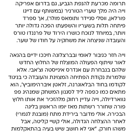
תרומה מכרעת להנפת הגביע, גם בדרום אפריקה
וייה היה מלך שערי הטורניר (במשותף עם דייגו
פורלאן, ווסלי סניידר ותומאס מולר), אך ספרד
פיתחה תלות בשעריו והשפעתו הפכה גדולה יותר
ויותר, במיוחד לנוכח כושרו הירוד של פרננדו טורס
והעובדה שניצחה את משחקיה על חודו של שער.
וייה חזר כגיבור לאומי ובברצלונה חיככו ידיים בהנאה
לאור שיתוף הפעולה המוצלח של החלוץ החדש
שלהם בנבחרת עם אנדרס אינייסטה וצ'אבי. אלא
שלמרות נקודת הפתיחה המצוינת והעובדה כי בניגוד
לקודמו בחוד הבלאוגרנה, זלאטן איברהימוביץ', הוא
מתאים כמו כפפה ליד לסגנון המשחק שמנהיג פפ
גווארדיולה, וייה עדיין רחוק מלהזכיר את אותו חלוץ
פורה שחורר רשתות מאז יומו הראשון בליגה
הבכירה. אולי מדובר בירידת מתח (מובנת לגמרי)
לאחר ההצלחה הגדולה, אולי קשיי קליטה, אבל
משהו חורק. "אני לא חושב שיש בעיה בהתאקלמות