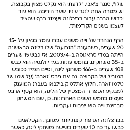
שלו", סנגר צ'אבי. "לדעתי הוא נקלט מצוין בקבוצה.
יש מטרה אחת לנגד עיניו  שער היריבה. הוא עוד
יכבוש הרבה עבור ברצלונה ויעמוד ברף שהציב
לעצמו בשנים הקודמות".
הרף הנהדר של וייה משנים עברו עומד בגאון על 15-
20 שערים, כשהעונה "הגרועה" שלו בליגה הראשונה
הייתה במדי סראגוסה ב-2003/4, אז כבש 15 שערים
ב-35 משחקים. בחמש עונות במדי ולנסיה הוא כבש
108 שערים ב-166 משחקי ליגה, וסיים תמיד ככובש
המוביל של הקבוצה. גם את פרס 'זארה' (על שמו של
טלמו זארה, חלוץ אתלטיק בילבאו בעבר) המוענק
למבקיע הספרדי המצטיין של הליגה, הוא קטף ארבע
פעמים בחמש השנים האחרונות. כן, שם המשחק
מבחינת וייה הוא יציבות ועקביות.
בברצלונה הסיפור קצת יותר מסובך. הקטלאנים
כבשו עד כה 10 שערים בשישה משחקי ליגה, כאשר