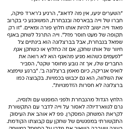
"השערים יגיעו, אין מה לדאוג", הרגיע ג'רארד פיקה,
חברו של וייה בבארסה ובנבחרת, המשוכנע כי בקרוב
מאוד וייה ישוב להיות אותו חלוץ פורה ומאיים. "זו רק
תקופה של מעט חוסר מזל". וייה התרגל לשחק באגף
שמאל בנבחרת, אבל בברצלונה הוא בינתיים צל
חיוור של אותו שחקן, אם זה כחלוץ או כשחקן אגף.
"לפעמים כשהוא מגיע מהאגף הוא לא רואה את
החברים שלו, אך זה נובע מחוסר שקט", הסביר
לואיס אנריקה, כיום מאמן ברצלונה ב'. "ברגע שימצא
את השלווה, הוא גם יכבוש בכמויות. בקבוצה כמו
ברצלונה לא חסרות הזדמנויות".
הלחץ הגדול מהנבחרת ולפני המפגש עם ולנסיה,
גרם לגווארדיולה לאסור על וייה לדבר עם התקשורת
לקראת המשחק המסקרן. פפ לא אוהב את העיסוק
התקשורתי במפגשים של שחקן עם קבוצתו הקודמת.
בעונה שעברה השאיר את פדרו על הספסל במשחק