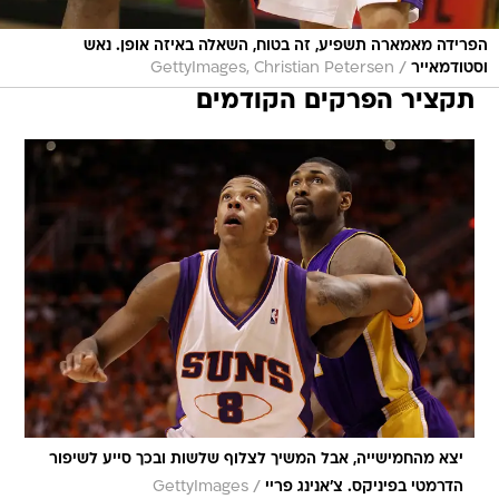
הפרידה מאמארה תשפיע, זה בטוח, השאלה באיזה אופן. נאש
/
וסטודמאייר
GettyImages, Christian Petersen
תקציר הפרקים הקודמים
יצא מהחמישייה, אבל המשיך לצלוף שלשות ובכך סייע לשיפור
/
הדרמטי בפיניקס. צ'אנינג פריי
GettyImages