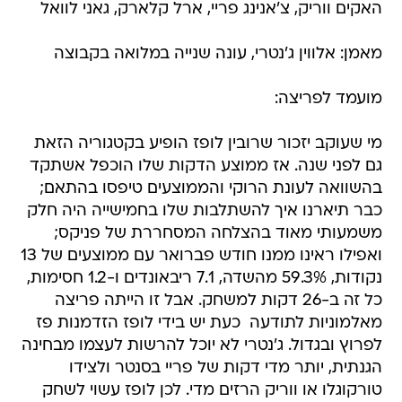
האקים ווריק, צ'אנינג פריי, ארל קלארק, גאני לוואל
מאמן: אלווין ג'נטרי, עונה שנייה במלואה בקבוצה
מועמד לפריצה:
מי שעוקב יזכור שרובין לופז הופיע בקטגוריה הזאת
גם לפני שנה. אז ממוצע הדקות שלו הוכפל אשתקד
בהשוואה לעונת הרוקי והממוצעים טיפסו בהתאם;
כבר תיארנו איך להשתלבות שלו בחמישייה היה חלק
משמעותי מאוד בהצלחה המסחררת של פניקס;
ואפילו ראינו ממנו חודש פברואר עם ממוצעים של 13
נקודות, 59.3% מהשדה, 7.1 ריבאונדים ו-1.2 חסימות,
כל זה ב-26 דקות למשחק. אבל זו הייתה פריצה
מאלמוניות לתודעה  כעת יש בידי לופז הזדמנות פז
לפרוץ ובגדול. ג'נטרי לא יוכל להרשות לעצמו מבחינה
הגנתית, יותר מדי דקות של פריי בסנטר ולצידו
טורקוגלו או ווריק הרזים מדי. לכן לופז עשוי לשחק