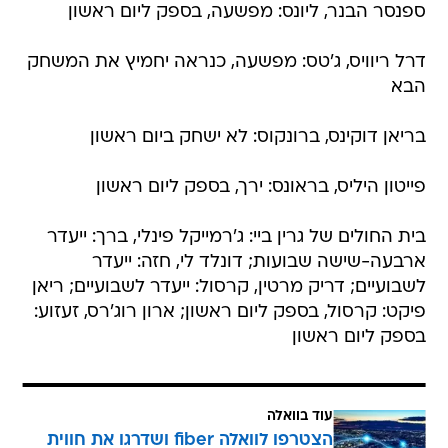
ספנסר הבנר, ליונס: מפשעה, בספק ליום ראשון
דרל ריוויס, ג'טס: מפשעה, כנראה יחמיץ את המשחק
הבא
בריאן דוקינס, ברונקוס: לא ישחק ביום ראשון
פייטון היליס, בראונס: ירך, בספק ליום ראשון
בית החולים של גרין ביי: ג'רמייקל פינלי, ברך: ייעדר
ארבעה-שישה שבועות; דונלד לי, חזה: ייעדר
לשבועיים; דריק מרטין, קרסול: ייעדר לשבועיים; ריאן
פיקט: קרסול, בספק ליום ראשון; ארון רוג'רס, זעזוע:
בספק ליום ראשון
עוד בוואלה
הצטרפו לוואלה fiber ושדרגו את חווית