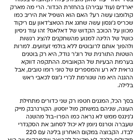
יארדים (עוד עבירה) בהחזרת הכדור. הרי מה מארק
קולומבו עשה רע? האם הוא השפיל את היריב כמו
שכריס ג'ונסון עשה שחגג את הטאצ'דאון עם ריקוד
מכוון על הכוכב הקדוש של דאלאס? זהו עוד ניסיון
כושל של הליגה למנוע מהשחקנים להציג רגשות
ולהפוך אותם לרובוטים ללא בולמי זעזועים. למרות
השטות התורנית של רוג'ר גודל, היא רק בוטנים
בערמת הבעיות של הקאובויס. ההתקפה דווקא
נראית לא רע והמספרים של טוני רומו טובים, אבל
ההגנה היא מה שגורמת לג'רי ג'ונס לכאבי ראש
בלילה.
בסך הכל, המגנים חטפו רק שני כדורים מתחילת
העונה, שניהם במשחק מול יוסטון. הקורנרבק מייק
ג'נינגס ממש לא נראה כמו הפרו-בול מהשנה
שעברה וטרנס ניומן לא יכול לסחוב את הסקנדרי
לבדו. הקבוצה במקום האחרון בליגה עם 220