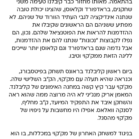
בהתאמה. מאותו מחזור כבר קיבלנו טעימה משני
שחקנים, בראדפורד וקלאוסן, שהציגו יכולת טובה
שנתנה אינדיקציה לגבי העתיד הוורוד של שניהם. לא
מפתיע ששניהם הם הראשונים שקיבלו את
ההזדמנות להראות את הפוטנציאל שלהם. נכון, הם
נפלו לקבוצות "נכונות" שנתנו להם את ההזדמנות,
אבל נדמה שגם בראדפורד וגם קלאוסן יותר שייכים
לליגה הזאת ממק'קוי וטיבו.
ביום ראשון קליבלנד בראונס תשחק בפיטסבורג,
וכנראה שהיא תעלה עם מק'קוי, הק"ב השלישי שלה.
מק'קוי עבר קיץ קשה במחנה האימונים של קליבלנד.
המאמן אריק מנג'יני לא היה מרוצה ממה שהוא ראה
והשחקן איבד את התפקיד המיועד, ק"ב מחליף,
לסנקה וואלאס. אפילו היו מחשבות על ניפויו של
מק'קוי מהסגל.
בניגוד למשחק האחרון של מק'קוי במכללות, בו הוא