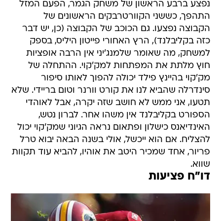
נפצע ברבע הראשון של משחק הגמר, הפעם המזל
התהפך, כששני הקוורטרבקים הראשונים של
הקבוצה נפצעו. גם הכוכב של הקבוצה (כן, יש דבר
כזה בקליבלנד), הרץ האחורי פייטון היליס, בספק
למשחק, מה שאומר שלמנג'יני אין הרבה אופציות
חוץ מלתת את המפתחות למק'קוי. ההתחלה של
מק'קוי בהיינץ פילד יכולה להפוך לאותו סיפור
סינדרלה שהביא לנו את קורט וורנר וטום בריידי. שלא
תטעו, אני ממש לא חושב שזה יקרה, אבל לאוהדי
הספורט בקליבלנד אין משהו אחר. לברון נטש,
האינדיאנס כישלון ופתאום נראה הגיוני שמק'קוי יכול
להצליח. אם הוא ייכשל, אולי בשנה הבאה יבוא טרל
פריור, אחד שמכיר היטב את אוהיו, להביא עוד תקוות
שווא.
דו"ח פציעות