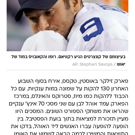
בעיצומם של קונצרטים הגיע רקוויאם. רומו והקאובויס במוד של
/
יאוש
AP, Stephen Savoya
פארק זילקר באוסטין, טקסס, אירח בסוף השבוע
האחרון 130 להקות על שמונה במות ענקיות. עם כל
הכבוד ללהקות כמו מיוז, סטרוקס והאיגלס, במרכז
הפארק עמד אוהל לבן עם שני מסכי 70 אינץ' ענקיים
שהראו את משחקי הספורט השונים. המסכים היוו
מעיין תזכורת למציאות בתוך בועת הפסטיבל. בין
הופעה להופעה עברו האנשים ליד האוהל, בדקו את
התוצאות והמשיכו לבמה הבאה לשמוע את האומן