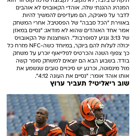
תיקולים בלבד, לא מקובל לקבוצה שדמרקוס וור הוא
המנהיג ההגנתי שלה. אוהדי הקאובויס לא אוהבים
לדבר על פאניקה, הם מעדיפים להמשיך להיות
באווירת "הכל סבבה" של הפסטיבל. אחרי המשחק
אמר אחד האוהדים שהוא לא מודאג: "נסיים במאזן
של 3:13 ונגיע לסופרבול". השחצנות של הקאובויס
יכולה לעלות להם ביוקר, במיוחד כשה-NFC מזרח כל
כך צפוף השנה והכרטיס לפלייאוף יוכרע על משחק
בודד. בשבוע הבא הם יוצאים למשחק סופר קשה
מול מינסוטה, וכרגע יש סיכויים טובים שנשמע את
אותו אוהד אומר: "נסיים את העונה 4:12".
שוב ריאליטי? תעביר ערוץ