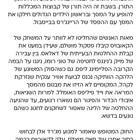
התורן. בשבת זה היה תורן של קבוצות המכללות
להופיע על המסך ובראשון הילדים הגדולים חילקו את
המסך עם ההפסד של הריינג'רס בבייסבול.
מאות האנשים שהחליטו לא לוותר על המשחק של
הקאובויס קיבלו פסקול מושלם, שעידן במעט את
קבלת ההחלטות הבעייתית של דאלאס. בין עבירה
של מייק ג'נינגס לחטיפה של טוני רומו, ניגנו על הבמה
הקרובה הפליימינג ליפס. גם כשהסולן המשוגע של
הלהקה הוותיקה נכנס לבועת אוויר ענקית שנזרקת
לקהל, המקומיים לא הזיזו את מבטם מהמסך
המראה את וייד פיליפס האומלל. למרות השגיאות,
איבודי הכדור והפיגור הם נשארו רגועים, עד שהגיעה
ההחלטה של הליגה שאסור לשחקנים לחגוג כשהם
נוגעים בדשא.
החוק המטופש שאמור למנוע מג'רד אלן לבחוש
בסיר אחרי עוד סאק מוצלח, עלה לקאובויס בכמה