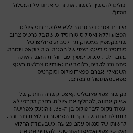
יכולים להמשיך לעשות את זה כי אנחנו על המסלול
הנכון".
היוונים יצטרכו להסתדר ללא אלכסנדרוס ציוליס
הפצוע וללא ואסיליס טורוסידיס, שקיבל כרטיס צהוב
שני בקמפיין במשחק נגד לטביה. מחליפו של
טורוסידיס באגף הימני של ההגנה יהיה לוקאס וינטרה.
מעבר לכך, סנטוס ימשיך עם חוליית ההגנה איתה
פתח נגד לטביה, כלומר עם גאורגיוס צבלאס באגף
השמאלי ואברם פפאדופולוס וסוקרטיס
פפאסטאתופולוס במרכז.
בקישור צפוי פאנטליס קאפס, קשרה הוותיק של
א.א.ק אתונה, להחליף את ציוליס. בחלק הקדמי לא
יעמוד ניקוס ליברפולוס בן ה-35, שהוזעק מפרישה
בתחילת החודש בעקבות המחסור בחלוצים בנבחרת,
לרשותו של סנטוס עקב פציעה, כשבעמדת החלוץ
המרכזי צפוי המאמן הפורטוגלי להעדיף את את