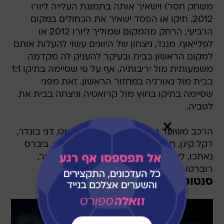
משחק חסר) וישאיר אותה בתמונת העלייה ליורו
2012. תיקו או הפסד ישאיר את הכחולים במקום
הרביעי, הרחק מהמקום שמוליך ליורו 2012 או
לפלייאוף. מנגד, ניצחון של היוונים עשוי להעלות אותם
למקום הראשון בבית ובעיקר להעניק לה מקדמה
משמעותית מול יריבותיה, אף על פי שסיימה בתיקו 1:1
בבית מול גאורגיה במחזור הראשון. זאת מפני
שסיימה בתיקו בחוץ מול קרואטיה וניצחה בבית את
לטביה.
הרכב משוער נבחרת ישראל: דודו אוואט, דני בונדר,
דקל קינן, תמיר כהן, רמי גרשון, אלמוג כהן, ביברס
נאתכו, ליאור רפאלוב, אייל גולסה, איתי שכטר,
רוברטו קולאוטי.
סנטוס: "לישראל יש הגנה טובה"