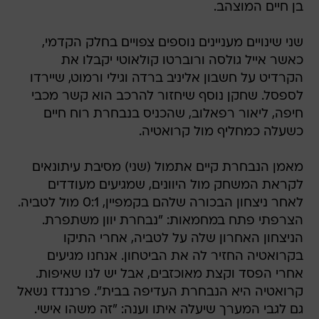
בן חיים המוצהב.
שני שינויים מעניינים נוספים צפויים בחלק הקדמי,
כאשר אייל גולסה ורוברטו קולאוטי יקבלו את
הקרדיט על חשבון אליניב ברדה וגילי ורמוט, שיירדו
לספסל. שחקן נוסף שיחזור להרכב הוא קשר מכבי
חיפה, ליאור רפאלוב, שהכניס בנבחרת רוח חיים
כשעלה כמחליף מול קרואטיה.
מאמן הנבחרת קיים אתמול (שני) מסיבת עיתונאים
לקראת המשחק מול היוונים, שמגיעים מעודדים
לאחר ניצחון הבכורה שלהם בקמפיין, 0:1 מול לטביה.
הצרפתי פתח במחמאות: "נבחרת יוון משתפרת.
הניצחון האחרון שלה על לטביה, אחרי התיקו
בקרואטיה החזיר לה את הביטחון. אנחנו מגיעים
אחרי הפסד וקצת מאוכזבים, אבל יש לנו שאיפות.
קרואטיה היא הנבחרת העדיפה בבית". פרננדז נשאל
גם לגבי המערך שיעלה איתו וענה: "זה משהו אישי.