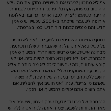
אני לא מתכוון לפרט את השינויים. נתקן את מה שלא
היה טוב במשחק הקודם". פרננדז התייחס לנבחרת
היריבה כשאמר: "צריך לכבד אותה. מדובר באלופת
אירופה לשעבר, שזכתה ב-2004. עכשיו יש מאמן
חדש והם מנסים לבנות דור חדש, כמו בצרפת".
בנוסף התייחס הצרפתי גם למעמדו: "אני לא חושב
על כשלון, אלא רק על זה שהנבחרת שלנו תשתפר.
מבחינה אישית, אני מרגיש משוחרר", המשיך מאמן
הנבחרת. "אני לא ליצן ולא רוצה להיות כזה. אני לא
קורא עיתונים, מה שחשוב לי זה לא מה כותבים אלא
הקשר עם השחקנים שלי". המאמן נשאל האם הוא
חושב ללכת הביתה במקרה של הפסד. "זה משהו
שאתם מייצרים", ענה, "אני חושב איך להצליח. אם
אתם רוצים אתם יכולים להמשיך. אני חזק".
הנבחרת של פרננדז יודעת שרק ניצחון, שישפר את
מאזן הנקודות לשבע, יצמיד אותה לקרואטיה (לה יש