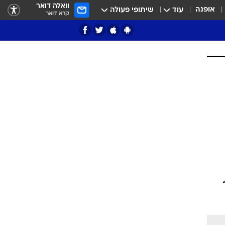
וואלה דואר
אופנה
עוד
שיתופי פעולה
קרא דואר
ציון 3
דאבל דריבל
י