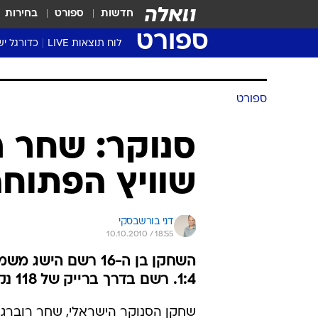
חדשות
ספורט
בחירות
ספורט
לוח תוצאות LIVE
כדורגל יש
ליגת העל Winner
סטט' ליגת
ספורט
גביע המדי
גביע הטוט
סנוקר: שחר ר
שגרירים
שוויץ הפתוח
נבחרות י
ליגה לאומ
ליגה א'
דני בורשבסקי
10.10.2010 / 18:55
השחקן בן ה-16 רשם 
1:4. רשם בדרך ברייק של 118 נקודות
שחקן הסנוקר הישראלי, שחר רוברג,