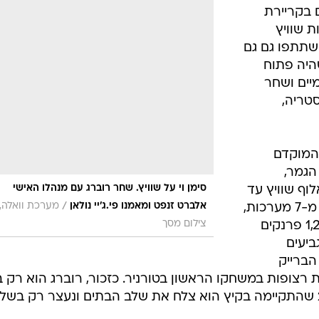
ענפים נוספים
 בקריירת
לוח שידורים
 שוויץ
שתתפו גם גם
החידה של ספור
היה פתוח
ארכיון מדורים
יים ושחר
כתבו לנו
סטריה,
המוקדם
לבי הגמר,
סימן וי על שוויץ. שחר רוברג עם מנהלו האישי
ף שוויץ עד
/
אלברט זנפט ומאמנו פי.ג'יי נולאן
מערכת וואלה,
גיל 19 בתוצאה 1:4 בסדרה של הטוב מ-7 מערכות,
צילום מסך
וגם הבטיח לעצמו פרס כספי של 1,200 פרנקים
ביעים
הברייק
ובאליפות העולם האחרונה עד גיל 21 שהתקיימה בקיץ הוא צלח את שלב הבתים ונעצר רק בשל