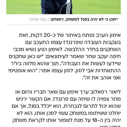
/
ייתכן כי לא יהיה בסגל למשחק. רפאלוב
קובי אליהו
אימון הערב נפתח באיחור של כ-20 דקות, זאת
בעקבות העובדה שפרננדז עצמו התעכב עם
השחקנים בחדר ההלבשה. לאימון הגיע נשיא מכבי
חיפה יעקב שחר שאמר לעיתונאים: "יש כאן שחקנים
שיידעו לעשות את העבודה", תוך שהוא מלווה ביו"ר
ההתאחדות אבי לוזון. לוזון עצמו אמר: "הוא אופטימי
ואני אוהב את זה".
ליאור רפאלוב ערך אימון עם שאר חבריו והיום או
מחר צפויה לו שיחה עם פרננדז. אם הקשר ירגיש
שהוא יכול לתרום לנבחרת, הוא ייכלל בסגל, אך אם
יוחלט ששיתופו במשחק עשוי לסכן אותו, הוא לא
יהיה בין ה-18 על מנת לשמור אותו לקראת משחק