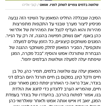
/
שלושה בלמים צפויים לשחק לפניו. אוואט
קובי אליהו
הסיבה שבגללה החליט המאמן על השינוי הזה נבעה
מניסיון ליצור מערך שבנוי על התקפות מתפרצות
מהירות והוא העדיף לנצל את המהירות של אלרואי
כהן באגף. "אם נשחק חמישה בהגנה, זה רק על הנייר.
המגנים משחקים קיצוניים, כל הזמן עולים למעלה
ותוקפים", הסביר המאמן לחלק משחקני ההגנה של
הנבחרת שתורגלו אמש והוסיף: "בכל מקרה, המגן
שיפתח יעלה למעלה ושלושת הבלמים יחפו".
המאמן יעלה עם שלושה בלמים, תמיר כהן, טל בן
חיים ודקל קינן. במקום בן חיים תורגל היום הבלם דני
בונדר, אבל נראה כי האחרון יפתח כמגן מאחר שבן
חיים, שהמריא הערב ללונדון כדי לחגוג את הולדת
בנו, אמור לפתוח בהרכב. בהיעדרו של בונדר בעמדת
המגן, יואב זיו אייש אותה אמש ולאחר שאלרואי כהן