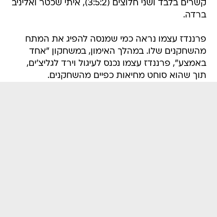
קשרים בלבד ושני חלוצים (3:5:2), איתי שכטר ואליניב
ברדה.
פרננדז עצמו נראה כמי שמנסה להפיג את המתח
מהשחקנים שלו. במהלך האימון, במשחקון "אחד
באמצע", פרננדז עצמו נכנס לעיגול וירד לגליצ'ים,
תוך שהוא סוחט מחיאות כפיים מהשחקנים.