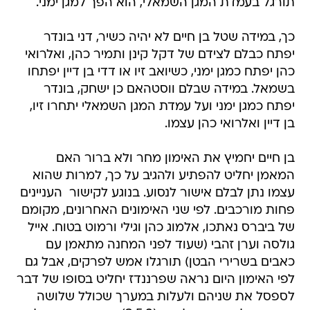
תורגל בעמדת המגן השמאלי, הוא הפך למגן ימני.
כך, במידה שטל בן חיים לא יהיה כשיר, דני בונדר
יפתח כבלם לצידם של דקל קינן ותמיר כהן, ואלרואי
כהן יפתח כמגן ימני, כשיואב זיו או דדי בן דיין יפתחו
בשמאל. במידה שבלם ווסטהאם כן ישחק, בונדר
יפתח כמגן ימני ועל עמדת המגן השמאלי יתחרו זיו,
בן דיין ואלרואי כהן עצמו.
בן חיים יחמיץ את האימון מחר ולא ברור האם
המאמן יחליט להפתיע ולהגיב על כך, למרות שהוא
עצמו נתן לבלם אישור לנסוע. בנוגע לקישור  העניינים
פחות מורכבים. לפי שני האימונים האחרונים, מקומם
של ביברס נאתכו, אלמוג כהן וגילי ורמוט בטוח. אייל
גולסה וערן זהבי (שעוד לפני המחנה מתאמן עם
כאבים בשרירי הבטן) תורגלו אמש לפרקים, אבל גם
לפי האימון היום נראה שפרננדז יחליט בסופו של דבר
לספסל את שניהם ולעלות במערך שכולל שלושה